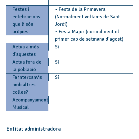
Festes i
• Festa de la Primavera
celebracions
(Normalment voltants de Sant
que li són
Jordi)
pròpies
• Festa Major (normalment el
primer cap de setmana d’agost)
Actua a més
Sí
d'aquestes
Actua fora de
Sí
la població
Fa intercanvis
Sí
amb altres
colles?
Acompanyament
Musical
Entitat administradora