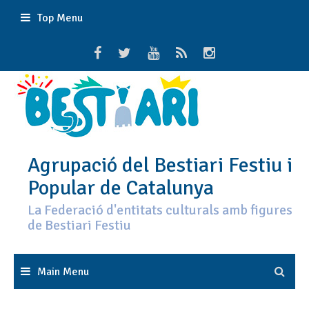
Skip
Top Menu
to
content
Agrupació del Bestiari Festiu i
Popular de Catalunya
La Federació d'entitats culturals amb figures
de Bestiari Festiu
Main Menu