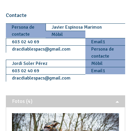
Contacte
Persona de
Javier Espinosa Marimon
contacte
Mòbil
603 02 40 69
Email1
dracdiablespacs
@
gmail.com
Persona de
contacte
Jordi Soler Pérez
Mòbil
603 02 40 69
Email1
dracdiablespacs
@
gmail.com
Fotos (4)