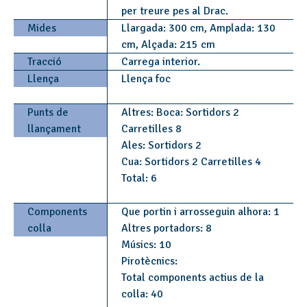
per treure pes al Drac.
Mides
Llargada: 300 cm, Amplada: 130
cm, Alçada: 215 cm
Tracció
Carrega interior.
Llença
Llença foc
Punts de
Altres: Boca: Sortidors 2
llançament
Carretilles 8
Ales: Sortidors 2
Cua: Sortidors 2 Carretilles 4
Total: 6
Components
Que portin i arrosseguin alhora: 1
colla
Altres portadors: 8
Músics: 10
Pirotècnics:
Total components actius de la
colla: 40