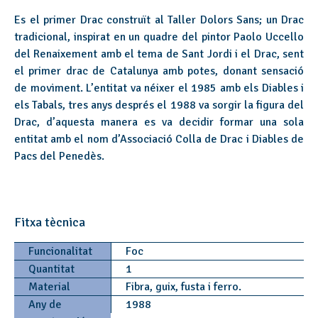
Es el primer Drac construït al Taller Dolors Sans; un Drac
tradicional, inspirat en un quadre del pintor Paolo Uccello
del Renaixement amb el tema de Sant Jordi i el Drac, sent
el primer drac de Catalunya amb potes, donant sensació
de moviment. L’entitat va néixer el 1985 amb els Diables i
els Tabals, tres anys després el 1988 va sorgir la figura del
Drac, d’aquesta manera es va decidir formar una sola
entitat amb el nom d’Associació Colla de Drac i Diables de
Pacs del Penedès.
Fitxa tècnica
Funcionalitat
Foc
Quantitat
1
Material
Fibra, guix, fusta i ferro.
Any de
1988