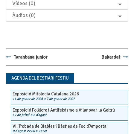
Vídeos (0)
Àudios (0)
Taranbana junior
Bakardat
Post
navigation
AGENDA DEL BESTIARI FESTIU
Exposició Mitologia Catalana 2026
14 de gener de 2026
a
7 de gener de 2027
Exposició Folklore i Antifeixisme a Vilanova i la Geltrú
17 de juliol
a
6 d'agost
VII Trobada de Diables i Bèsties de Foc d’Amposta
9 d'agost 22:00
a
23:59