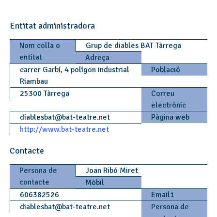
Entitat administradora
Nom colla o
Grup de diables BAT Tàrrega
entitat
Adreça
carrer Garbí, 4 polígon industrial
Població
Riambau
25300 Tàrrega
Correu
electrònic
diablesbat
@
bat-teatre.net
Pàgina web
http://www.bat-teatre.net
Contacte
Persona de
Joan Ribó Miret
contacte
Mòbil
606382526
Email1
diablesbat
@
bat-teatre.net
Persona de