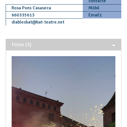
contacte
Rosa Pons Casaseca
Mòbil
660335613
Email1
diablesbat
@
bat-teatre.net
Fotos (3)