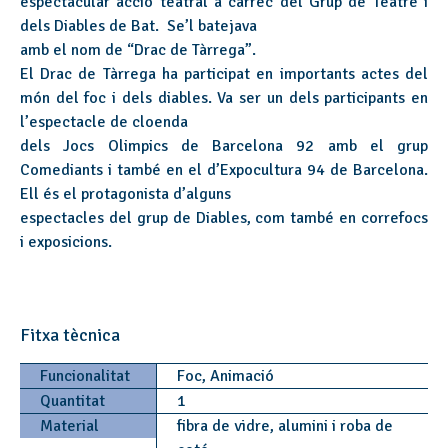
espectacular acció teatral a càrrec del Grup de Teatre i
dels Diables de Bat. Se’l batejava
amb el nom de “Drac de Tàrrega”.
El Drac de Tàrrega ha participat en importants actes del
món del foc i dels diables. Va ser un dels participants en
l’espectacle de cloenda
dels Jocs Olimpics de Barcelona 92 amb el grup
Comediants i també en el d’Expocultura 94 de Barcelona.
Ell és el protagonista d’alguns
espectacles del grup de Diables, com també en correfocs
i exposicions.
Fitxa tècnica
Funcionalitat
Foc, Animació
Quantitat
1
Material
fibra de vidre, alumini i roba de