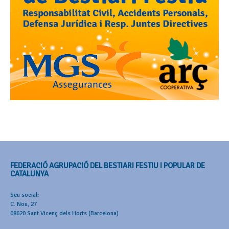
FEDERACIÓ AGRUPACIÓ DEL BESTIARI FESTIU I POPULAR DE
CATALUNYA
Seu social:
C. Nou, 27
08620 Sant Vicenç dels Horts (Barcelona)