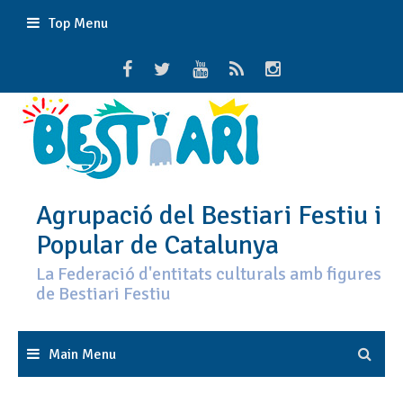
Skip
Top Menu
to
content
Agrupació del Bestiari Festiu i
Popular de Catalunya
La Federació d'entitats culturals amb figures
de Bestiari Festiu
Main Menu