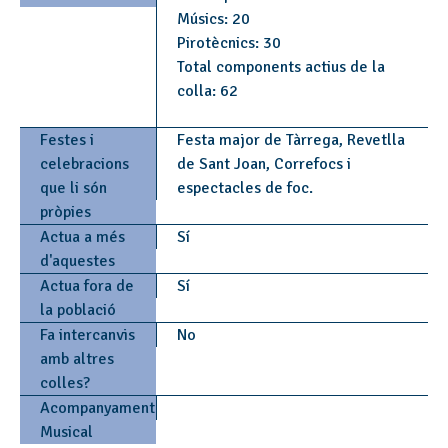
Músics: 20
Pirotècnics: 30
Total components actius de la
colla: 62
Festes i
Festa major de Tàrrega, Revetlla
celebracions
de Sant Joan, Correfocs i
que li són
espectacles de foc.
pròpies
Actua a més
Sí
d'aquestes
Actua fora de
Sí
la població
Fa intercanvis
No
amb altres
colles?
Acompanyament
Musical