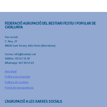
FEDERACIÓ AGRUPACIÓ DEL BESTIARI FESTIU I POPULAR DE
CATALUNYA
Seu social:
C. Nou, 27
08620 Sant Vicenç dels Horts (Barcelona)
Correu: info@bestiari.cat
Telèfon: 93 517 55 87
Whatsapp: 647 69 52 63
Avís legal
Política de privacitat
Política de cookies
Portal de transparència
L’AGRUPACIÓ A LES XARXES SOCIALS