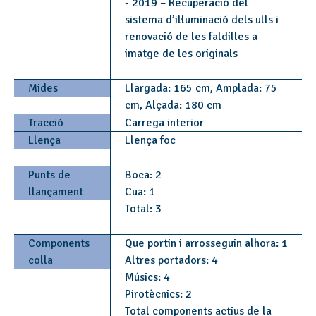
- 2019 – Recuperació del
sistema d’il·luminació dels ulls i
renovació de les faldilles a
imatge de les originals
Mides
Llargada: 165 cm, Amplada: 75
cm, Alçada: 180 cm
Tracció
Carrega interior
Llença
Llença foc
Punts de
Boca: 2
llançament
Cua: 1
Total: 3
Components
Que portin i arrosseguin alhora: 1
colla
Altres portadors: 4
Músics: 4
Pirotècnics: 2
Total components actius de la