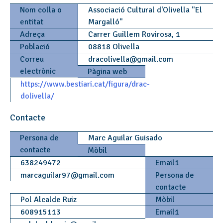
Nom colla o
Associació Cultural d'Olivella "El
entitat
Margalló"
Adreça
Carrer Guillem Rovirosa, 1
Població
08818 Olivella
Correu
dracolivella
@
gmail.com
electrònic
Pàgina web
https://www.bestiari.cat/figura/drac-
dolivella/
Contacte
Persona de
Marc Aguilar Guisado
contacte
Mòbil
638249472
Email1
marcaguilar97
@
gmail.com
Persona de
contacte
Pol Alcalde Ruiz
Mòbil
608915113
Email1