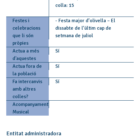
colla: 15
Festes i
- Festa major d’olivella – El
celebracions
dissabte de l’últim cap de
que li són
setmana de juliol
pròpies
Actua a més
Sí
d'aquestes
Actua fora de
Sí
la població
Fa intercanvis
Sí
amb altres
colles?
Acompanyament
Musical
Entitat administradora