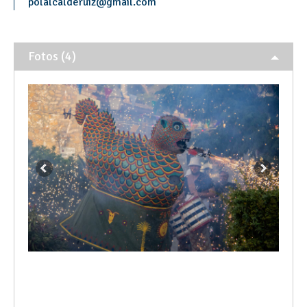
polalcalderuiz
@
gmail.com
Fotos (4)