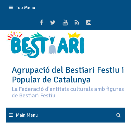
Skip
Top Menu
to
content
Agrupació del Bestiari Festiu i
Popular de Catalunya
La Federació d'entitats culturals amb figures
de Bestiari Festiu
Main Menu