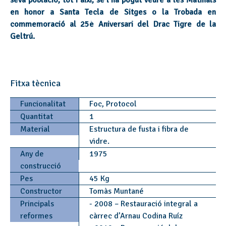
seva població; tot i així, se l’ha pogut veure a les Matinals
en honor a Santa Tecla de Sitges o la Trobada en
commemoració al 25è Aniversari del Drac Tigre de la
Geltrú.
Fitxa tècnica
Funcionalitat
Foc, Protocol
Quantitat
1
Material
Estructura de fusta i fibra de
vidre.
Any de
1975
construcció
Pes
45 Kg
Constructor
Tomàs Muntané
Principals
- 2008 – Restauració integral a
reformes
càrrec d’Arnau Codina Ruíz