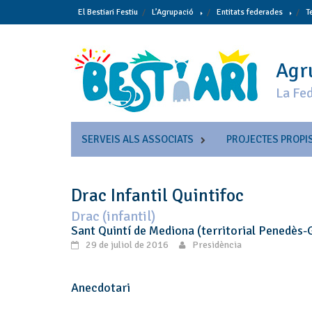
Skip
El Bestiari Festiu
L’Agrupació
Entitats federades
T
to
content
Agru
La Fed
SERVEIS ALS ASSOCIATS
PROJECTES PROPI
Drac Infantil Quintifoc
Drac (infantil)
Sant Quintí de Mediona (territorial Penedès-
29 de juliol de 2016
Presidència
Anecdotari