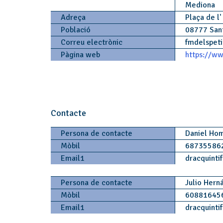
Mediona
Adreça
Plaça de l'
Població
08777 San
Correu electrònic
fmdelspeti
Pàgina web
https://www
Contacte
Persona de contacte
Daniel Ho
Mòbil
68735586
Email1
dracquinti
Persona de contacte
Julio Hern
Mòbil
60881645
Email1
dracquinti