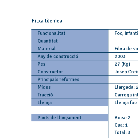
Fitxa tècnica
Funcionalitat
Foc, Infant
Quantitat
Material
Fibra de v
Any de construcció
2003
Pes
27 (Kg)
Constructor
Josep Crei
Principals reformes
Mides
Llargada: 
Tracció
Carrega in
Llença
Llença foc
Punts de llançament
Boca: 2
Cua: 1
Total: 3