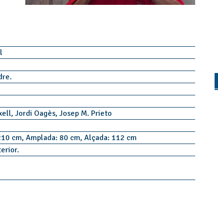
il
idre.
xell, Jordi Oagès, Josep M. Prieto
210 cm, Amplada: 80 cm, Alçada: 112 cm
terior.