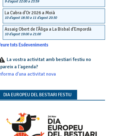
9 d'agost 22:00
a
23:59
La Cabra d’Or 2026 a Moià
10 d'agost 18:30
a
11 d'agost 20:30
Assaig Obert de l’Àliga a La Bisbal d’Empordà
10 d'agost 19:00
a
21:00
eure tots Esdeveniments
La vostra activitat amb bestiari festiu no
pareix a l'agenda?
nforma d'una activitat nova
DIA EUROPEU DEL BESTIARI FESTIU