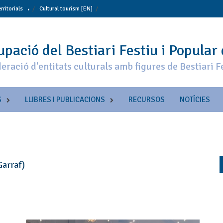
erritorials
Cultural tourism [EN]
pació del Bestiari Festiu i Popular
eració d'entitats culturals amb figures de Bestiari F
S
LLIBRES I PUBLICACIONS
RECURSOS
NOTÍCIES
Garraf)