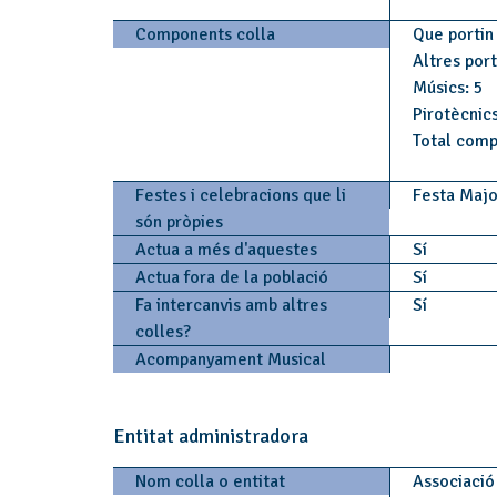
Components colla
Que portin 
Altres por
Músics: 5
Pirotècnics
Total comp
Festes i celebracions que li
Festa Majo
són pròpies
Actua a més d'aquestes
Sí
Actua fora de la població
Sí
Fa intercanvis amb altres
Sí
colles?
Acompanyament Musical
Entitat administradora
Nom colla o entitat
Associació