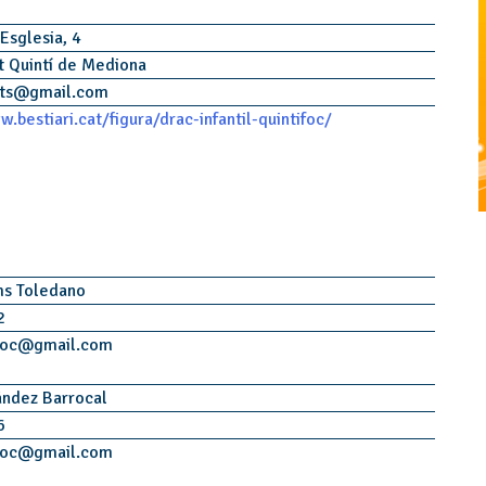
 Esglesia, 4
t Quintí de Mediona
ts
@
gmail.com
.bestiari.cat/figura/drac-infantil-quintifoc/
ms Toledano
2
foc
@
gmail.com
ández Barrocal
6
foc
@
gmail.com