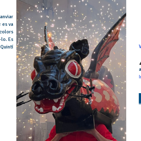
canviar
c es va
 colors
-lo. Es
 Quintí
V
a
I