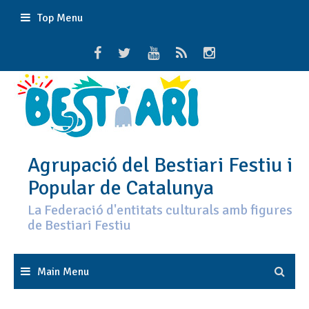
Skip
Top Menu
to
content
Agrupació del Bestiari Festiu i
Popular de Catalunya
La Federació d'entitats culturals amb figures
de Bestiari Festiu
Main Menu