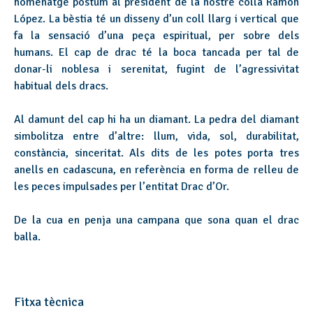
homenatge pòstum al president de la nostre colla Ramón
López. La bèstia té un disseny d’un coll llarg i vertical que
fa la sensació d’una peça espiritual, per sobre dels
humans. El cap de drac té la boca tancada per tal de
donar-li noblesa i serenitat, fugint de l’agressivitat
habitual dels dracs.
Al damunt del cap hi ha un diamant. La pedra del diamant
simbolitza entre d’altre: llum, vida, sol, durabilitat,
constància, sinceritat. Als dits de les potes porta tres
anells en cadascuna, en referència en forma de relleu de
les peces impulsades per l’entitat Drac d’Or.
De la cua en penja una campana que sona quan el drac
balla.
Fitxa tècnica