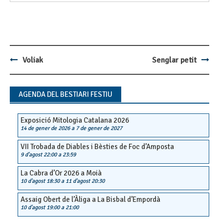
Voliak
Senglar petit
Post
navigation
AGENDA DEL BESTIARI FESTIU
Exposició Mitologia Catalana 2026
14 de gener de 2026
a
7 de gener de 2027
VII Trobada de Diables i Bèsties de Foc d’Amposta
9 d'agost 22:00
a
23:59
La Cabra d’Or 2026 a Moià
10 d'agost 18:30
a
11 d'agost 20:30
Assaig Obert de l’Àliga a La Bisbal d’Empordà
10 d'agost 19:00
a
21:00