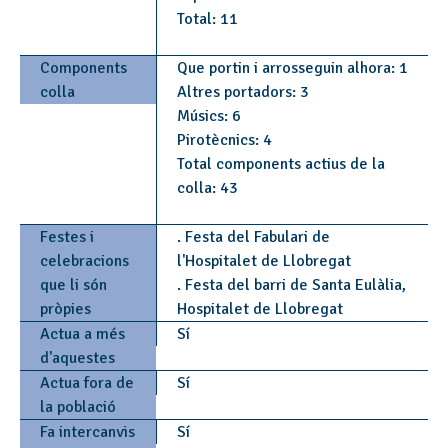
Total: 11
Components
Que portin i arrosseguin alhora: 1
colla
Altres portadors: 3
Músics: 6
Pirotècnics: 4
Total components actius de la
colla: 43
Festes i
. Festa del Fabulari de
celebracions
l'Hospitalet de Llobregat
que li són
. Festa del barri de Santa Eulàlia,
pròpies
Hospitalet de Llobregat
Actua a més
Sí
d'aquestes
Actua fora de
Sí
la població
Fa intercanvis
Sí