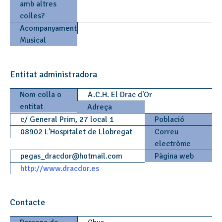
amb altres
colles?
Acompanyament
Musical
Entitat administradora
Nom colla o
A.C.H. El Drac d'Or
entitat
Adreça
c/ General Prim, 27 local 1
Població
08902 L'Hospitalet de Llobregat
Correu
electrònic
pegas_dracdor
@
hotmail.com
Pàgina web
http://www.dracdor.es
Contacte