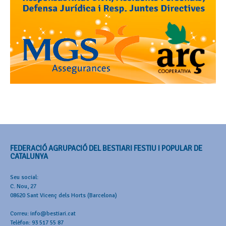
FEDERACIÓ AGRUPACIÓ DEL BESTIARI FESTIU I POPULAR DE
CATALUNYA
Seu social:
C. Nou, 27
08620 Sant Vicenç dels Horts (Barcelona)
Correu: info@bestiari.cat
Telèfon: 93 517 55 87