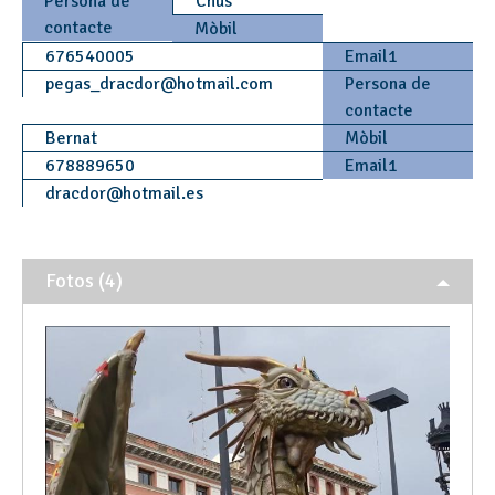
Persona de
Chus
contacte
Mòbil
676540005
Email1
pegas_dracdor
@
hotmail.com
Persona de
contacte
Bernat
Mòbil
678889650
Email1
dracdor
@
hotmail.es
Fotos (4)