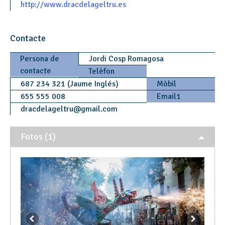
http://www.dracdelageltru.es
Contacte
Persona de
Jordi Cosp Romagosa
contacte
Telèfon
687 234 321 (Jaume Inglés)
Mòbil
655 555 008
Email1
dracdelageltru
@
gmail.com
Fotos (1)