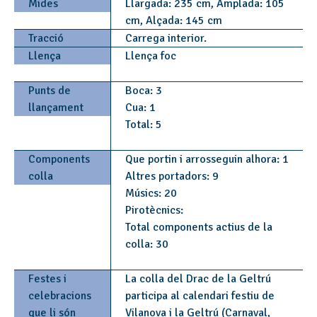
Mides
Llargada: 235 cm, Amplada: 105
cm, Alçada: 145 cm
Tracció
Carrega interior.
Llença
Llença foc
Punts de
Boca: 3
llançament
Cua: 1
Total: 5
Components
Que portin i arrosseguin alhora: 1
colla
Altres portadors: 9
Músics: 20
Pirotècnics:
Total components actius de la
colla: 30
Festes i
La colla del Drac de la Geltrú
celebracions
participa al calendari festiu de
que li són
Vilanova i la Geltrú (Carnaval,