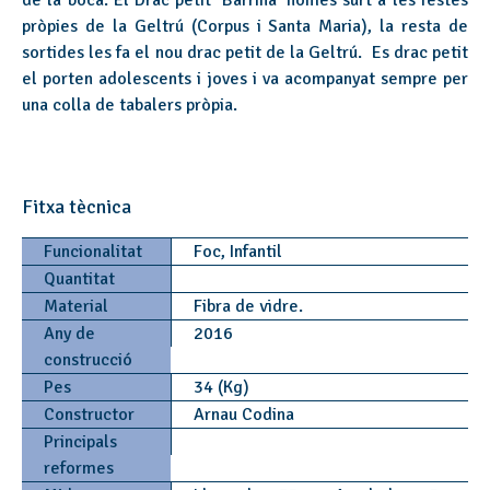
de la boca. El Drac petit ‘Barrina’ només surt a les festes
pròpies de la Geltrú (Corpus i Santa Maria), la resta de
sortides les fa el nou drac petit de la Geltrú. Es drac petit
el porten adolescents i joves i va acompanyat sempre per
una colla de tabalers pròpia.
Fitxa tècnica
Funcionalitat
Foc, Infantil
Quantitat
Material
Fibra de vidre.
Any de
2016
construcció
Pes
34 (Kg)
Constructor
Arnau Codina
Principals
reformes