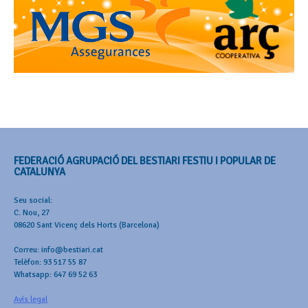
FEDERACIÓ AGRUPACIÓ DEL BESTIARI FESTIU I POPULAR DE
CATALUNYA
Seu social:
C. Nou, 27
08620 Sant Vicenç dels Horts (Barcelona)
Correu: info@bestiari.cat
Telèfon: 93 517 55 87
Whatsapp: 647 69 52 63
Avís legal