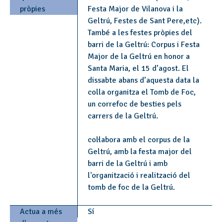
pròpies
Festa Major de Vilanova i la
Geltrú, Festes de Sant Pere,etc).
També a les festes pròpies del
barri de la Geltrú: Corpus i Festa
Major de la Geltrú en honor a
Santa Maria, el 15 d’agost. El
dissabte abans d’aquesta data la
colla organitza el Tomb de Foc,
un correfoc de besties pels
carrers de la Geltrú.
col·labora amb el corpus de la
Geltrú, amb la festa major del
barri de la Geltrú i amb
l'organització i realització del
tomb de foc de la Geltrú.
Actua a més
Sí