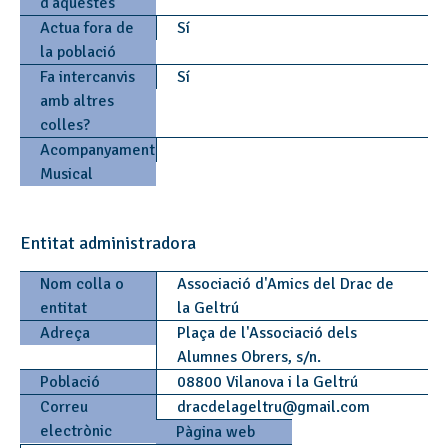
d'aquestes
Actua fora de
Sí
la població
Fa intercanvis
Sí
amb altres
colles?
Acompanyament
Musical
Entitat administradora
Nom colla o
Associació d'Amics del Drac de
entitat
la Geltrú
Adreça
Plaça de l'Associació dels
Alumnes Obrers, s/n.
Població
08800 Vilanova i la Geltrú
Correu
dracdelageltru
@
gmail.com
electrònic
Pàgina web