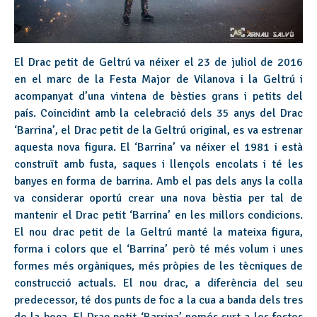
El Drac petit de Geltrú va néixer el 23 de juliol de 2016
en el marc de la Festa Major de Vilanova i la Geltrú i
acompanyat d’una vintena de bèsties grans i petits del
país. Coincidint amb la celebració dels 35 anys del Drac
‘Barrina’, el Drac petit de la Geltrú original, es va estrenar
aquesta nova figura. El ‘Barrina’ va néixer el 1981 i està
construït amb fusta, saques i llençols encolats i té les
banyes en forma de barrina. Amb el pas dels anys la colla
va considerar oportú crear una nova bèstia per tal de
mantenir el Drac petit ‘Barrina’ en les millors condicions.
El nou drac petit de la Geltrú manté la mateixa figura,
forma i colors que el ‘Barrina’ però té més volum i unes
formes més orgàniques, més pròpies de les tècniques de
construcció actuals. El nou drac, a diferència del seu
predecessor, té dos punts de foc a la cua a banda dels tres