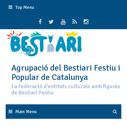
Skip
Top Menu
to
content
Agrupació del Bestiari Festiu i
Popular de Catalunya
La Federació d'entitats culturals amb figures
de Bestiari Festiu
Main Menu