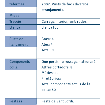
reformes
2007. Punts de foc i diversos
arranjaments.
Mides
Tracció
Carrega interior, amb rodes.
Llença
Llença foc
Punts de
Boca: 4
llançament
Ales: 4
Total: 8
Components
Que portin i arrosseguin alhora: 2
colla
Altres portadors: 8
Músics: 20
Pirotècnics:
Total components actius de la
colla: 30
Festes i
Festa de Sant Jordi.