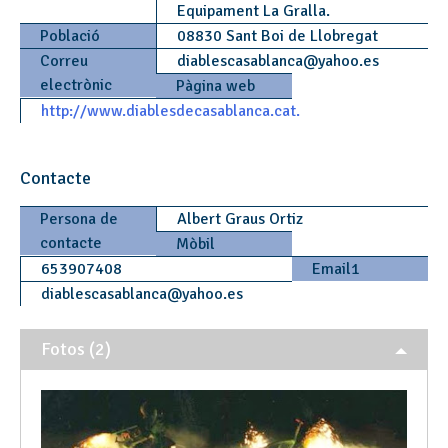
Equipament La Gralla.
Població
08830 Sant Boi de Llobregat
Correu
diablescasablanca
@
yahoo.es
electrònic
Pàgina web
http://www.diablesdecasablanca.cat.
Contacte
Persona de
Albert Graus Ortiz
contacte
Mòbil
653907408
Email1
diablescasablanca
@
yahoo.es
Fotos (2)