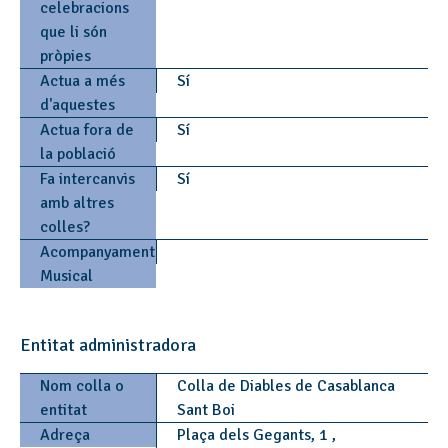
celebracions
que li són
pròpies
Actua a més
Sí
d'aquestes
Actua fora de
Sí
la població
Fa intercanvis
Sí
amb altres
colles?
Acompanyament
Musical
Entitat administradora
Nom colla o
Colla de Diables de Casablanca
entitat
Sant Boi
Adreça
Plaça dels Gegants, 1 ,