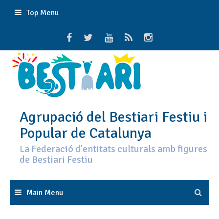
Skip
Top Menu
to
content
Agrupació del Bestiari Festiu i
Popular de Catalunya
La Federació d'entitats culturals amb figures
de Bestiari Festiu
Main Menu