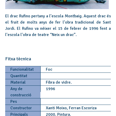
El drac Rufino pertany a l’escola Montbaig. Aquest drac és
el fruit de molts anys de fer l’obra tradicional de Sant
Jordi. El Rufino va néixer el 15 de febrer de 1996 fent a
l’escola l’obra de teatre “Neix un drac”.
Fitxa tècnica
Funcionalitat
Foc
Quantitat
Material
Fibra de vidre.
Any de
1996
construcció
Pes
Constructor
Xanti Moixo, Ferran Escoriza
Principals
2000. Pintura.