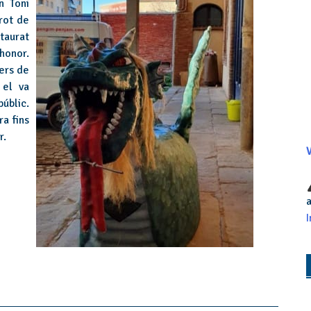
n Toni
rot de
taurat
honor.
ers de
 el va
úblic.
a fins
r.
V
a
I