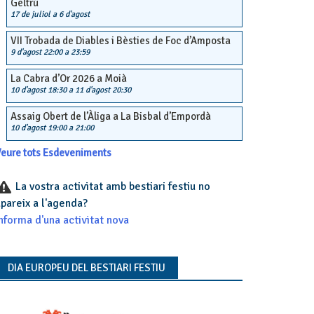
Geltrú
17 de juliol
a
6 d'agost
VII Trobada de Diables i Bèsties de Foc d’Amposta
9 d'agost 22:00
a
23:59
La Cabra d’Or 2026 a Moià
10 d'agost 18:30
a
11 d'agost 20:30
Assaig Obert de l’Àliga a La Bisbal d’Empordà
10 d'agost 19:00
a
21:00
eure tots Esdeveniments
La vostra activitat amb bestiari festiu no
pareix a l'agenda?
nforma d'una activitat nova
DIA EUROPEU DEL BESTIARI FESTIU