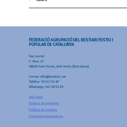
Post
navigation
FEDERACIÓ AGRUPACIÓ DEL BESTIARI FESTIU I
POPULAR DE CATALUNYA
Seu social:
C. Nou, 27
08620 Sant Vicenç dels Horts (Barcelona)
Correu: info@bestiari.cat
Telèfon: 93 517 55 87
Whatsapp: 647 69 52 63
Avís legal
Política de privacitat
Política de cookies
Portal de transparència