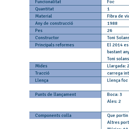
Funcionalitat
Foc
Quantitat
1
Material
Fibra de v
Any de construcció
1988
Pes
26
Constructor
Toni Solan
Principals reformes
El 2014 es
bastant an
Toni solans
Mides
Llargada: 
Tracció
carrega in
Llença
Llença foc
Punts de llançament
Boca: 3
Ales: 2
Components colla
Que portin 
Altres por