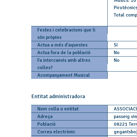
Músics: 10
Pirotècnics
Total comp
Festes i celebracions que li
són pròpies
Actua a més d'aquestes
Sí
Actua fora de la població
No
Fa intercanvis amb altres
No
colles?
Acompanyament Musical
Entitat administradora
Nom colla o entitat
ASSOCIAC
Adreça
passeig vin
Població
08221 Ter
Correu electrònic
gegantsboj