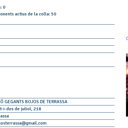
: 0
onents actius de la colla: 50
C
IÓ GEGANTS BOJOS DE TERRASSA
t-i-dos de juliol, 218
rassa
osterrassa
@
gmail.com