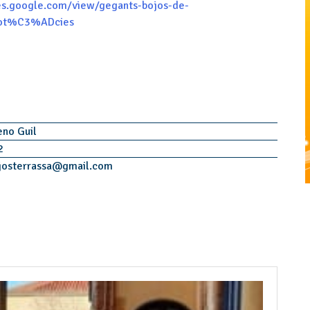
tes.google.com/view/gegants-bojos-de-
not%C3%ADcies
eno Guil
2
osterrassa
@
gmail.com