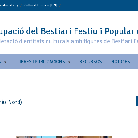
erritorials
Cultural tourism [EN]
pació del Bestiari Festiu i Popular
eració d'entitats culturals amb figures de Bestiari F
S
LLIBRES I PUBLICACIONS
RECURSOS
NOTÍCIES
onès Nord)