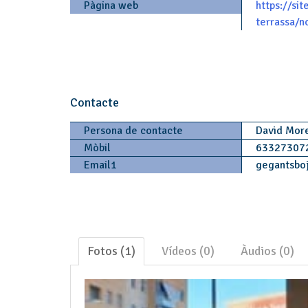
Pàgina web
https://si
terrassa/
Contacte
Persona de contacte
David Mor
Mòbil
63327307
Email1
gegantsboj
Fotos (1)
Vídeos (0)
Àudios (0)