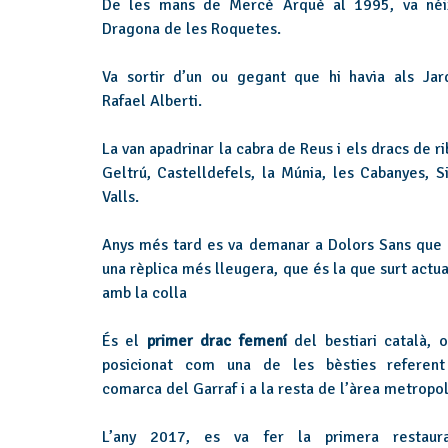
De les mans de Mercè Arquè al 1995, va néi
Dragona de les Roquetes.
Va sortir d’un ou gegant que hi havia als Jar
Rafael Alberti.
La van apadrinar la cabra de Reus i els dracs de ri
Geltrú, Castelldefels, la Múnia, les Cabanyes, Si
Valls.
Anys més tard es va demanar a Dolors Sans que 
una rèplica més lleugera, que és la que surt actu
amb la colla
És el
primer drac femení
del bestiari català, o
posicionat com una de les bèsties referen
comarca del Garraf i a la resta de l’àrea metropol
L’any 2017, es va fer la primera restaur