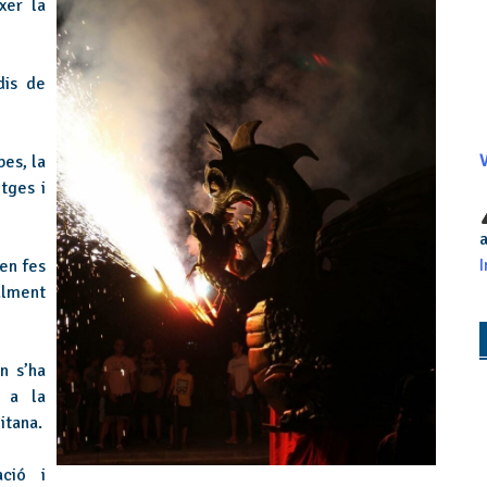
xer la
dis de
bes, la
V
tges i
a
I
en fes
alment
n s’ha
t a la
itana.
ació i