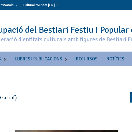
erritorials
Cultural tourism [EN]
pació del Bestiari Festiu i Popular
eració d'entitats culturals amb figures de Bestiari F
S
LLIBRES I PUBLICACIONS
RECURSOS
NOTÍCIES
-Garraf)