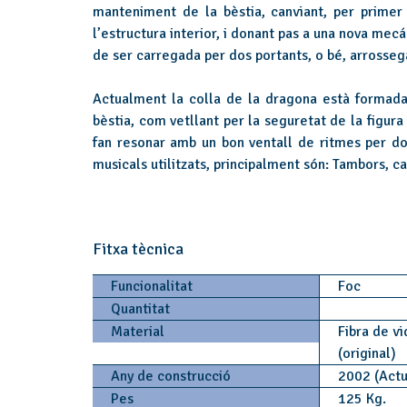
manteniment de la bèstia, canviant, per primer
l’estructura interior, i donant pas a una nova mecán
de ser carregada per dos portants, o bé, arrosse
Actualment la colla de la dragona està formada
bèstia, com vetllant per la seguretat de la figura
fan resonar amb un bon ventall de ritmes per do
musicals utilitzats, principalment són: Tambors, c
Fitxa tècnica
Funcionalitat
Foc
Quantitat
Material
Fibra de vi
(original)
Any de construcció
2002 (Actu
Pes
125 Kg.