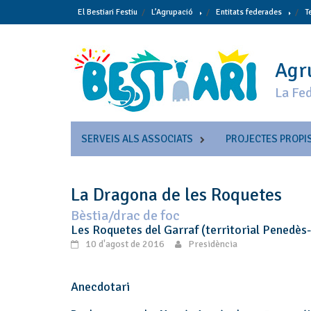
Skip
El Bestiari Festiu
L’Agrupació
Entitats federades
T
to
content
Agru
La Fed
SERVEIS ALS ASSOCIATS
PROJECTES PROPI
La Dragona de les Roquetes
Bèstia/drac de foc
Les Roquetes del Garraf (territorial Penedès
10 d'agost de 2016
Presidència
Anecdotari