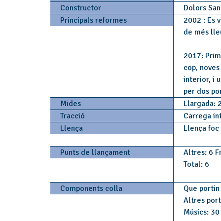
Constructor
Dolors San
Principals reformes
2002 : Es v
de més lle
2017: Prim
cop, noves 
interior, i
per dos po
Mides
Llargada: 
Tracció
Carrega in
Llença
Llença foc
Punts de llançament
Altres: 6 F
Total: 6
Components colla
Que portin 
Altres por
Músics: 30