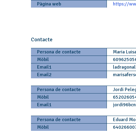
Pàgina web
https://ww
Contacte
Persona de contacte
Maria Luis
Mòbil
60962505
Email1
ladragona
Email2
marisafers
Persona de contacte
Jordi Pele
Mòbil
65202605
Email1
jordi96bcn
Persona de contacte
Eduard Mo
Mòbil
64026600