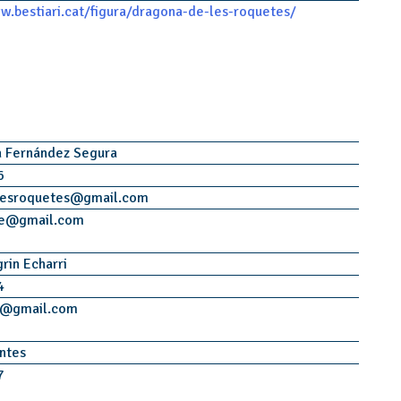
w.bestiari.cat/figura/dragona-de-les-roquetes/
a Fernández Segura
6
lesroquetes
@
gmail.com
e
@
gmail.com
grin Echarri
4
@
gmail.com
ntes
7