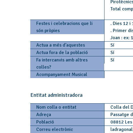
Pirotècnics
Total comp
Festes i celebracions que li
. Dies 12 i
són pròpies
. Primer d
Joan : ex: 
Actua a més d'aquestes
Sí
Actua fora de la població
Sí
Fa intercanvis amb altres
Sí
colles?
Acompanyament Musical
Entitat administradora
Nom colla o entitat
Colla del 
Adreça
Passatge d
Població
08812 Les
Correu electrònic
ladragona