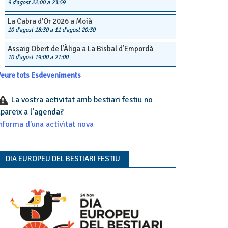
9 d'agost 22:00
a
23:59
La Cabra d’Or 2026 a Moià
10 d'agost 18:30
a
11 d'agost 20:30
Assaig Obert de l’Àliga a La Bisbal d’Empordà
10 d'agost 19:00
a
21:00
eure tots Esdeveniments
La vostra activitat amb bestiari festiu no
pareix a l'agenda?
nforma d'una activitat nova
DIA EUROPEU DEL BESTIARI FESTIU