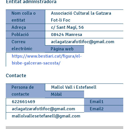
Entitat administradora
Nom colla o
Associació Cultural la Gatzara
entitat
Fot-li Foc
Adreça
c/ Sant Magí, 56
Població
08424 Manresa
Correu
aclagatzarafotlifoc
@
gmail.com
electrònic
Pàgina web
https://www.bestiari.cat/figura/el-
bisbe-galceran-sacosta/
Contacte
Persona de
Mallol Vall i Estefanell
contacte
Mòbil
622661469
Email1
aclagatzarafotlifoc
@
gmail.com
Email2
mallolvallesetefanell
@
gmail.com