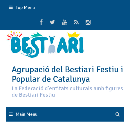
Skip
Top Menu
to
content
Agrupació del Bestiari Festiu i
Popular de Catalunya
La Federació d'entitats culturals amb figures
de Bestiari Festiu
Main Menu