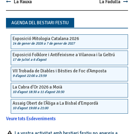
La Rauxa
La Fadulla
Post
navigation
AGENDA DEL BESTIARI FESTIU
Exposició Mitologia Catalana 2026
14 de gener de 2026
a
7 de gener de 2027
Exposició Folklore i Antifeixisme a Vilanova i la Geltrú
17 de juliol
a
6 d'agost
VII Trobada de Diables i Bèsties de Foc d’Amposta
9 d'agost 22:00
a
23:59
La Cabra d’Or 2026 a Moià
10 d'agost 18:30
a
11 d'agost 20:30
Assaig Obert de l’Àliga a La Bisbal d’Empordà
10 d'agost 19:00
a
21:00
Veure tots Esdeveniments
La vostra activitat amb bestiari festiu no apareix a