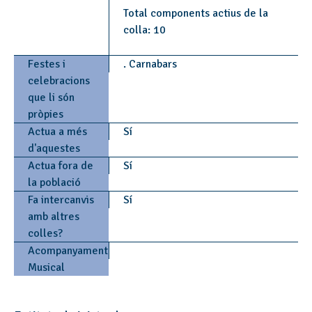
Total components actius de la
colla: 10
Festes i
. Carnabars
celebracions
que li són
pròpies
Actua a més
Sí
d'aquestes
Actua fora de
Sí
la població
Fa intercanvis
Sí
amb altres
colles?
Acompanyament
Musical