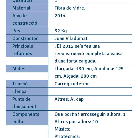
Quantitat
1
Material
Fibra de vidre.
Any de
2014
construcció
Pes
32 Kg
Constructor
Joan Viladomat
Principals
. El 2012 se'n feu una
reformes
reconstrucció completa a causa
d'una forta caiguda.
Mides
Llargada: 130 cm, Amplada: 125
cm, Alçada: 280 cm
Tracció
Carrega interior.
Llença
Punts de
Altres: Al cap
llançament
Components
Que portin i arrosseguin alhora: 1
colla
Altres portadors: 10
Músics:
Pirotècnics: