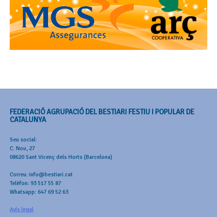
FEDERACIÓ AGRUPACIÓ DEL BESTIARI FESTIU I POPULAR DE
CATALUNYA
Seu social:
C. Nou, 27
08620 Sant Vicenç dels Horts (Barcelona)
Correu: info@bestiari.cat
Telèfon: 93 517 55 87
Whatsapp: 647 69 52 63
Avís legal