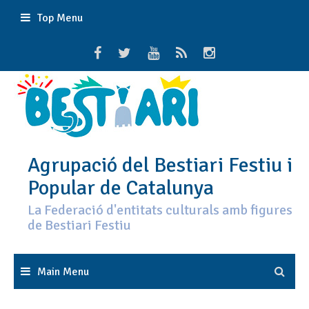
Skip
Top Menu
to
content
Agrupació del Bestiari Festiu i
Popular de Catalunya
La Federació d'entitats culturals amb figures
de Bestiari Festiu
Main Menu