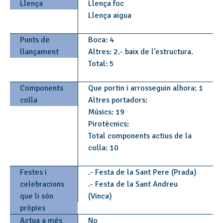
Llença
Llença foc
Llença aigua
Punts de
Boca: 4
llançament
Altres: 2.- baix de l'estructura.
Total: 5
Components
Que portin i arrosseguin alhora: 1
colla
Altres portadors:
Músics: 19
Pirotècnics:
Total components actius de la
colla: 10
Festes i
.- Festa de la Sant Pere (Prada)
celebracions
.- Festa de la Sant Andreu
que li són
(Vinca)
pròpies
Actua a més
No