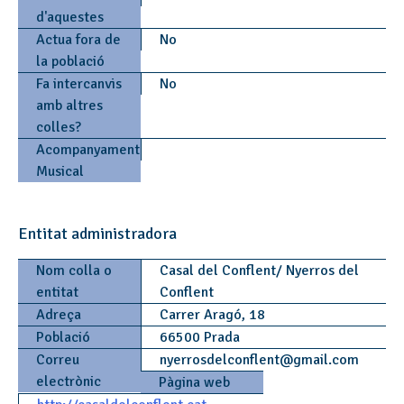
d'aquestes
Actua fora de
No
la població
Fa intercanvis
No
amb altres
colles?
Acompanyament
Musical
Entitat administradora
Nom colla o
Casal del Conflent/ Nyerros del
entitat
Conflent
Adreça
Carrer Aragó, 18
Població
66500 Prada
Correu
nyerrosdelconflent
@
gmail.com
electrònic
Pàgina web