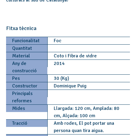
culturals al sud de Catalunya!
Fitxa tècnica
Funcionalitat
Foc
Quantitat
Material
Coto i Fibra de vidre
Any de
2014
construcció
Pes
30 (Kg)
Constructor
Dominique Puig
Principals
reformes
Mides
Llargada: 120 cm, Amplada: 80
cm, Alçada: 100 cm
Tracció
Amb rodes, El pot portar una
persona quan tira aigua.