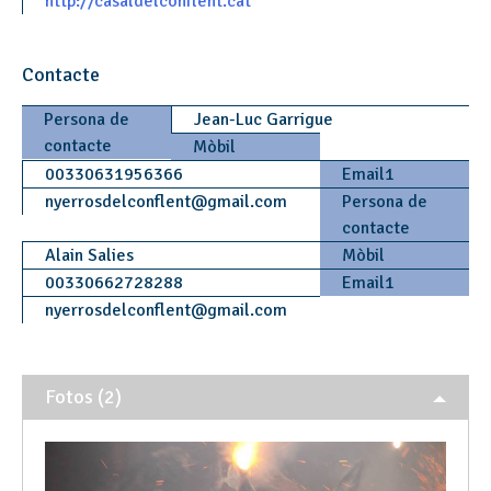
http://casaldelconflent.cat
Contacte
Persona de
Jean-Luc Garrigue
contacte
Mòbil
00330631956366
Email1
nyerrosdelconflent
@
gmail.com
Persona de
contacte
Alain Salies
Mòbil
00330662728288
Email1
nyerrosdelconflent
@
gmail.com
Fotos (2)