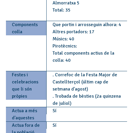
Almorratxa 5
Total: 35
Components
Que portin i arrosseguin alhora: 4
colla
Altres portadors: 17
Músics: 40
Pirotècnics:
Total components actius de la
colla: 40
Festes i
. Correfoc de la Festa Major de
celebracions
Castellterçol (últim cap de
que li són
setmana d'agost)
pròpies
. Trobada de bèsties (2a quinzena
de juliol)
Actua a més
Sí
d'aquestes
Actua fora de
Sí
la població