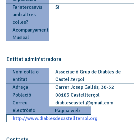
Fa intercanvis
Sí
amb altres
colles?
Acompanyament
Musical
Entitat administradora
Nom colla o
Associació Grup de Diables de
entitat
Castellterçol
Adreça
Carrer Josep Gallés, 36-52
Població
08183 Castellterçol
Correu
diablescastell
@
gmail.com
electrònic
Pàgina web
http://www.diablesdecastelltersol.org
Contacte