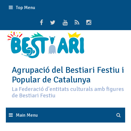
Skip
Top Menu
to
content
Agrupació del Bestiari Festiu i
Popular de Catalunya
La Federació d'entitats culturals amb figures
de Bestiari Festiu
Main Menu