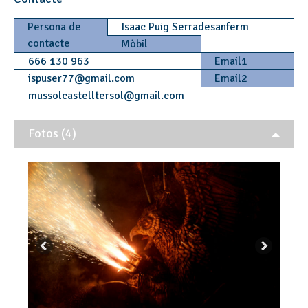
Persona de
Isaac Puig Serradesanferm
contacte
Mòbil
666 130 963
Email1
ispuser77
@
gmail.com
Email2
mussolcastelltersol
@
gmail.com
Fotos (4)