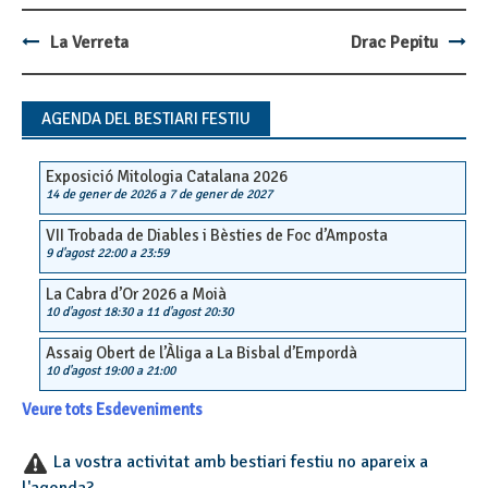
La Verreta
Drac Pepitu
Post
navigation
AGENDA DEL BESTIARI FESTIU
Exposició Mitologia Catalana 2026
14 de gener de 2026
a
7 de gener de 2027
VII Trobada de Diables i Bèsties de Foc d’Amposta
9 d'agost 22:00
a
23:59
La Cabra d’Or 2026 a Moià
10 d'agost 18:30
a
11 d'agost 20:30
Assaig Obert de l’Àliga a La Bisbal d’Empordà
10 d'agost 19:00
a
21:00
Veure tots Esdeveniments
La vostra activitat amb bestiari festiu no apareix a