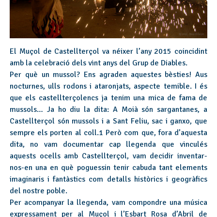
El Muçol de Castellterçol va néixer l’any 2015 coincidint
amb la celebració dels vint anys del Grup de Diables.
Per què un mussol? Ens agraden aquestes bèsties! Aus
nocturnes, ulls rodons i ataronjats, aspecte temible. I és
que els castellterçolencs ja tenim una mica de fama de
mussols… Ja ho diu la dita: A Moià són sargantanes, a
Castellterçol són mussols i a Sant Feliu, sac i ganxo, que
sempre els porten al coll.1 Però com que, fora d’aquesta
dita, no vam documentar cap llegenda que vinculés
aquests ocells amb Castellterçol, vam decidir inventar-
nos-en una en què poguessin tenir cabuda tant elements
imaginaris i fantàstics com detalls històrics i geogràfics
del nostre poble.
Per acompanyar la llegenda, vam compondre una música
expressament per al Muçol i l’Esbart Rosa d’Abril de