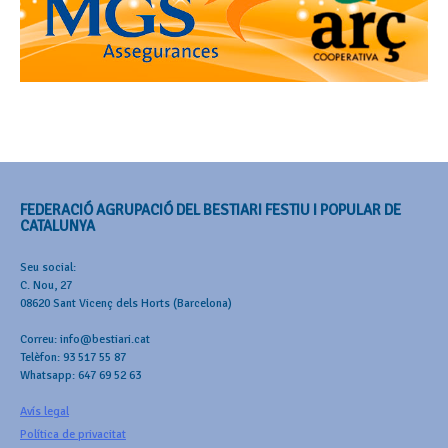
FEDERACIÓ AGRUPACIÓ DEL BESTIARI FESTIU I POPULAR DE
CATALUNYA
Seu social:
C. Nou, 27
08620 Sant Vicenç dels Horts (Barcelona)
Correu: info@bestiari.cat
Telèfon: 93 517 55 87
Whatsapp: 647 69 52 63
Avís legal
Política de privacitat