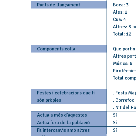
Punts de llançament
Boca: 3
Ales: 2
Cua: 4
Altres: 3 p
Total: 12
Components colla
Que portin 
Altres por
Músics: 6
Pirotècnics
Total comp
Festes i celebracions que li
. Festa Ma
són pròpies
. Correfoc
. Nit del R
Actua a més d'aquestes
Sí
Actua fora de la població
Sí
Fa intercanvis amb altres
Sí