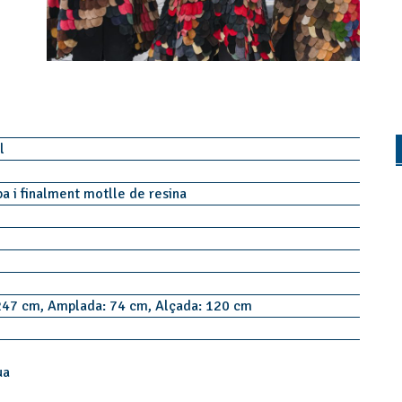
il
pa i finalment motlle de resina
247 cm, Amplada: 74 cm, Alçada: 120 cm
s
ua