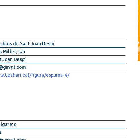
iables de Sant Joan Despí
s Millet, s/n
t Joan Despí
@
gmail.com
w.bestiari.cat/figura/espurna-4/
lgarejo
1
@
gmail.com