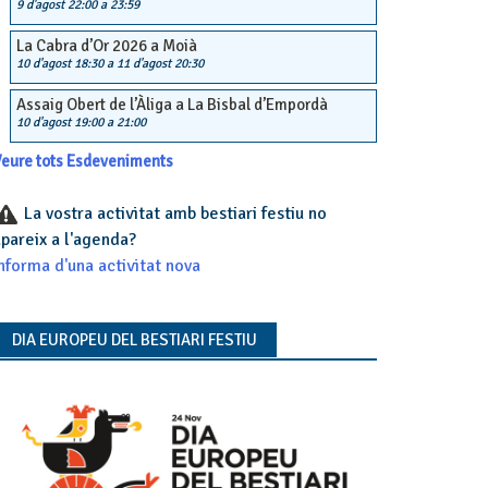
9 d'agost 22:00
a
23:59
La Cabra d’Or 2026 a Moià
10 d'agost 18:30
a
11 d'agost 20:30
Assaig Obert de l’Àliga a La Bisbal d’Empordà
10 d'agost 19:00
a
21:00
eure tots Esdeveniments
La vostra activitat amb bestiari festiu no
pareix a l'agenda?
nforma d'una activitat nova
DIA EUROPEU DEL BESTIARI FESTIU