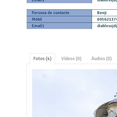
Persona de contacte
Benji
Mòbil
69562137
Email1
diablessjd
Fotos (4)
Vídeos (0)
Àudios (0)