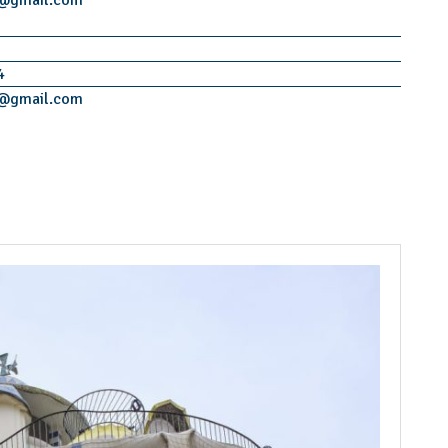
4
@
gmail.com