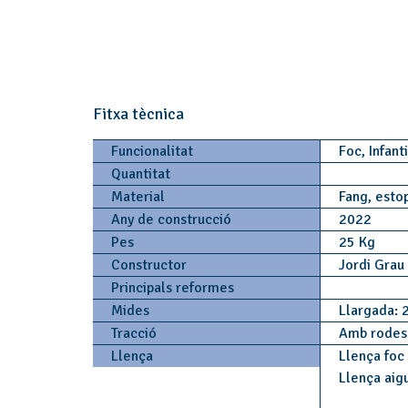
Fitxa tècnica
Funcionalitat
Foc, Infant
Quantitat
Material
Fang, esto
Any de construcció
2022
Pes
25 Kg
Constructor
Jordi Grau
Principals reformes
Mides
Llargada: 
Tracció
Amb rode
Llença
Llença foc
Llença aig