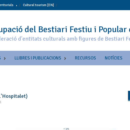
erritorials
Cultural tourism [EN]
pació del Bestiari Festiu i Popular
eració d'entitats culturals amb figures de Bestiari F
S
LLIBRES I PUBLICACIONS
RECURSOS
NOTÍCIES
L'Hospitalet)
i