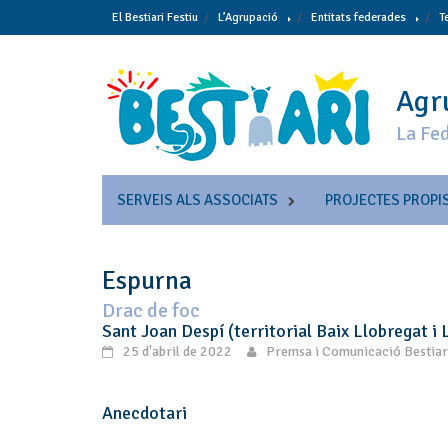
Skip
El Bestiari Festiu
L’Agrupació
Entitats federades
T
to
content
Agru
La Fed
SERVEIS ALS ASSOCIATS
PROJECTES PROPI
Espurna
Drac de foc
Sant Joan Despí (territorial Baix Llobregat i 
25 d'abril de 2022
Premsa i Comunicació Bestiar
Anecdotari