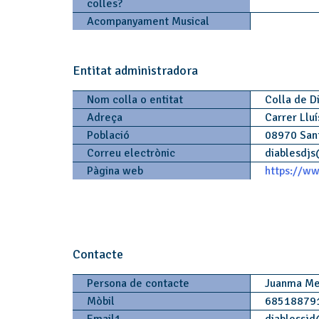
colles?
Acompanyament Musical
Entitat administradora
Nom colla o entitat
Colla de D
Adreça
Carrer Lluí
Població
08970 San
Correu electrònic
diablesdjs
Pàgina web
https://ww
Contacte
Persona de contacte
Juanma Me
Mòbil
68518879
Email1
diablessjd