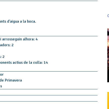
C
unts d'aigua a la boca.
i arrosseguin alhora: 4
tadors: 2
: 2
onents actius de la colla: 14
jor
 de Primavera
os