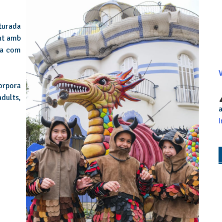
turada
unt amb
ca com
V
orpora
adults,
a
I