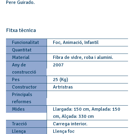
Pere Guirado.
Fitxa tècnica
Funcionalitat
Foc, Animació, Infantil
Quantitat
Material
Fibra de vidre, roba i alumini.
Any de
2007
construcció
Pes
25 (Kg)
Constructor
Artristras
Principals
reformes
Mides
Llargada: 150 cm, Amplada: 150
cm, Alçada: 330 cm
Tracció
Carrega interior.
Llença
Llença foc