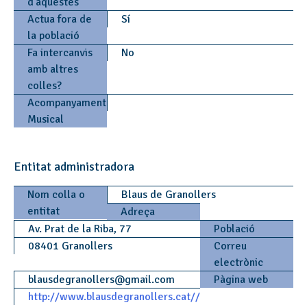
d'aquestes
Actua fora de
Sí
la població
Fa intercanvis
No
amb altres
colles?
Acompanyament
Musical
Entitat administradora
Nom colla o
Blaus de Granollers
entitat
Adreça
Av. Prat de la Riba, 77
Població
08401 Granollers
Correu
electrònic
blausdegranollers
@
gmail.com
Pàgina web
http://www.blausdegranollers.cat//