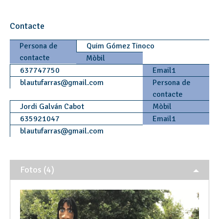
Contacte
Persona de
Quim Gómez Tinoco
contacte
Mòbil
637747750
Email1
blautufarras
@
gmail.com
Persona de
contacte
Jordi Galván Cabot
Mòbil
635921047
Email1
blautufarras
@
gmail.com
Fotos (4)