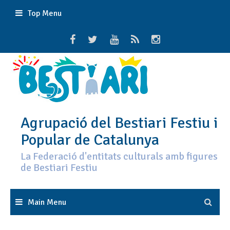
Skip
Top Menu
to
content
Agrupació del Bestiari Festiu i
Popular de Catalunya
La Federació d'entitats culturals amb figures
de Bestiari Festiu
Main Menu