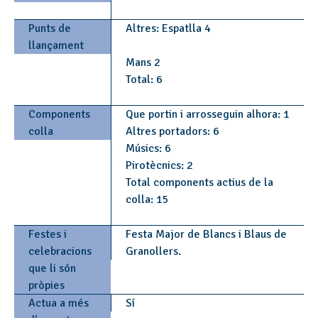
Punts de
Altres: Espatlla 4
llançament
Mans 2
Total: 6
Components
Que portin i arrosseguin alhora: 1
colla
Altres portadors: 6
Músics: 6
Pirotècnics: 2
Total components actius de la
colla: 15
Festes i
Festa Major de Blancs i Blaus de
celebracions
Granollers.
que li són
pròpies
Actua a més
Sí