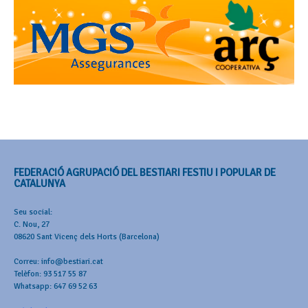
FEDERACIÓ AGRUPACIÓ DEL BESTIARI FESTIU I POPULAR DE
CATALUNYA
Seu social:
C. Nou, 27
08620 Sant Vicenç dels Horts (Barcelona)
Correu: info@bestiari.cat
Telèfon: 93 517 55 87
Whatsapp: 647 69 52 63