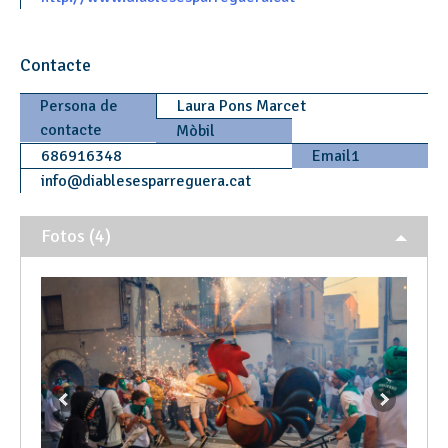
Contacte
Persona de
Laura Pons Marcet
contacte
Mòbil
686916348
Email1
info
@
diablesesparreguera.cat
Fotos (4)