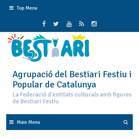
Skip
Top Menu
to
content
Agrupació del Bestiari Festiu i
Popular de Catalunya
La Federació d'entitats culturals amb figures
de Bestiari Festiu
Main Menu