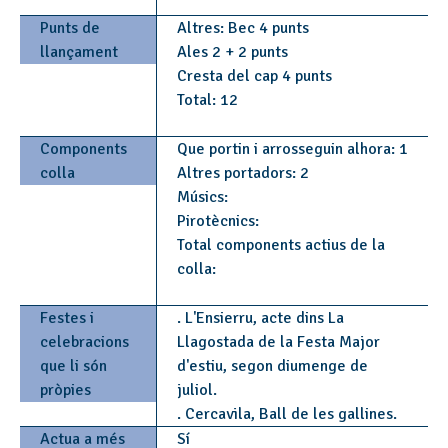
Punts de
Altres: Bec 4 punts
llançament
Ales 2 + 2 punts
Cresta del cap 4 punts
Total: 12
Components
Que portin i arrosseguin alhora: 1
colla
Altres portadors: 2
Músics:
Pirotècnics:
Total components actius de la
colla:
Festes i
. L'Ensierru, acte dins La
celebracions
Llagostada de la Festa Major
que li són
d'estiu, segon diumenge de
pròpies
juliol.
. Cercavila, Ball de les gallines.
Actua a més
Sí