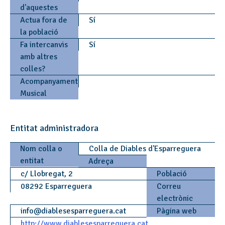
d'aquestes
Actua fora de
Sí
la població
Fa intercanvis
Sí
amb altres
colles?
Acompanyament
Musical
Entitat administradora
Nom colla o
Colla de Diables d'Esparreguera
entitat
Adreça
c/ Llobregat, 2
Població
08292 Esparreguera
Correu
electrònic
info
@
diablesesparreguera.cat
Pàgina web
http://www.diablesesparreguera.cat