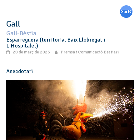
Gall
Gall-Bèstia
Esparreguera (territorial Baix Llobregat i
L'Hospitalet)
28 de març de 2023
Premsa i Comunicació Bestiari
Anecdotari