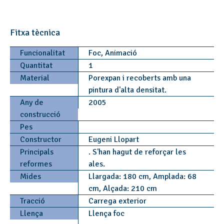
Fitxa tècnica
Funcionalitat
Foc, Animació
Quantitat
1
Material
Porexpan i recoberts amb una
pintura d'alta densitat.
Any de
2005
construcció
Pes
Constructor
Eugeni Llopart
Principals
. S'han hagut de reforçar les
reformes
ales.
Mides
Llargada: 180 cm, Amplada: 68
cm, Alçada: 210 cm
Tracció
Carrega exterior
Llença
Llença foc