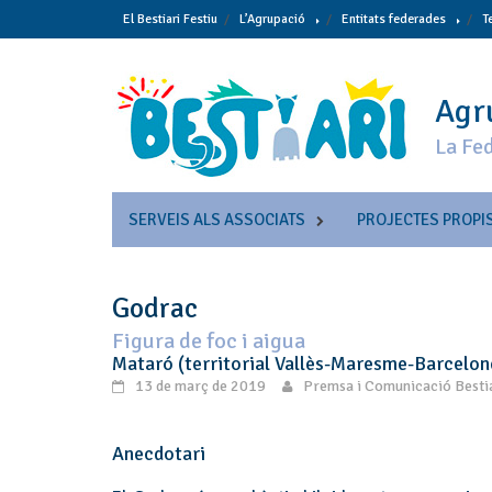
Skip
El Bestiari Festiu
L’Agrupació
Entitats federades
T
to
content
Agru
La Fed
SERVEIS ALS ASSOCIATS
PROJECTES PROPI
Godrac
Figura de foc i aigua
Mataró (territorial Vallès-Maresme-Barcelon
13 de març de 2019
Premsa i Comunicació Besti
Anecdotari