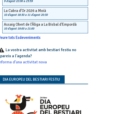
9 d'agost 22:00
a
23:59
La Cabra d’Or 2026 a Moià
10 d'agost 18:30
a
11 d'agost 20:30
Assaig Obert de l’Àliga a La Bisbal d’Empordà
10 d'agost 19:00
a
21:00
eure tots Esdeveniments
La vostra activitat amb bestiari festiu no
pareix a l'agenda?
nforma d'una activitat nova
DIA EUROPEU DEL BESTIARI FESTIU