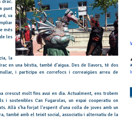
 drac.
n punt
rd, va
mpliar
cte més
de les
V
ia, la
a
odrac en una bèstia, també d’aigua. Des de llavors, té dos
I
llar, i participa en correfocs i correaigües arreu de
ha crescut molt fins avui en dia. Actualment, ens trobem
rals i sostenibles Can Fugarolas, un espai cooperatiu on
s. Allà s’ha forjat l’esperit d’una colla de joves amb un
, també amb el teixit social, associatiu i alternatiu de la