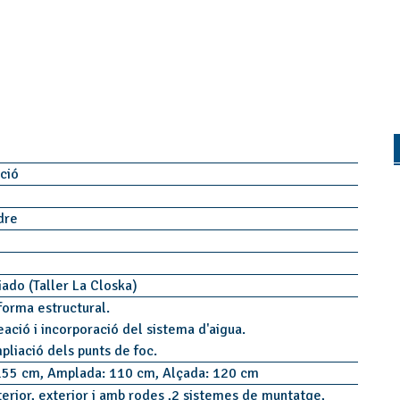
ació
idre
iado (Taller La Closka)
forma estructural.
eació i incorporació del sistema d'aigua.
pliació dels punts de foc.
155 cm, Amplada: 110 cm, Alçada: 120 cm
terior, exterior i amb rodes ,2 sistemes de muntatge,