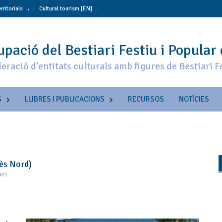
erritorials
Cultural tourism [EN]
pació del Bestiari Festiu i Popular
eració d'entitats culturals amb figures de Bestiari F
S
LLIBRES I PUBLICACIONS
RECURSOS
NOTÍCIES
ès Nord)
ari