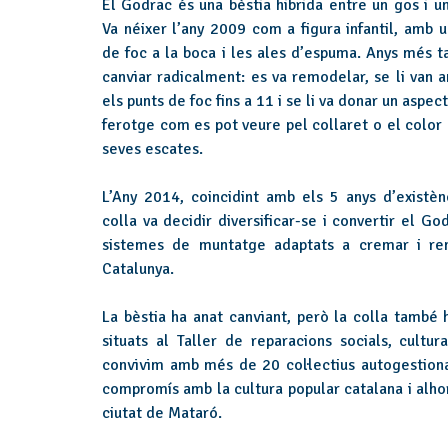
El Godrac és una bèstia hibrida entre un gos i un
Va néixer l’any 2009 com a figura infantil, amb u
de foc a la boca i les ales d’espuma. Anys més ta
canviar radicalment: es va remodelar, se li van a
els punts de foc fins a 11 i se li va donar un aspe
ferotge com es pot veure pel collaret o el color 
seves escates.
L’Any 2014, coincidint amb els 5 anys d’existènc
colla va decidir diversificar-se i convertir el G
sistemes de muntatge adaptats a cremar i remu
Catalunya.
La bèstia ha anat canviant, però la colla també 
situats al Taller de reparacions socials, cultu
convivim amb més de 20 col·lectius autogestionat
compromís amb la cultura popular catalana i alhora
ciutat de Mataró.