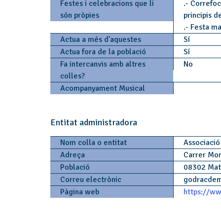
Festes i celebracions que li
.- Correfoc
són pròpies
principis de
.- Festa m
Actua a més d'aquestes
Sí
Actua fora de la població
Sí
Fa intercanvis amb altres
No
colles?
Acompanyament Musical
Entitat administradora
Nom colla o entitat
Associació
Adreça
Carrer Mon
Població
08302 Ma
Correu electrònic
godracdem
Pàgina web
https://ww