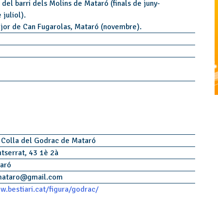
 del barri dels Molins de Mataró (finals de juny-
 juliol).
ajor de Can Fugarolas, Mataró (novembre).
 Colla del Godrac de Mataró
tserrat, 43 1è 2à
taró
ataro
@
gmail.com
w.bestiari.cat/figura/godrac/