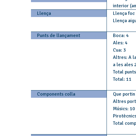
interior (
Llença
Llença foc
Llença aig
Punts de llançament
Boca: 4
Ales: 4
Cua: 3
Altres: A l
a les ales 
Total punts
Total: 11
Components colla
Que portin 
Altres por
Músics: 10
Pirotècnics
Total comp