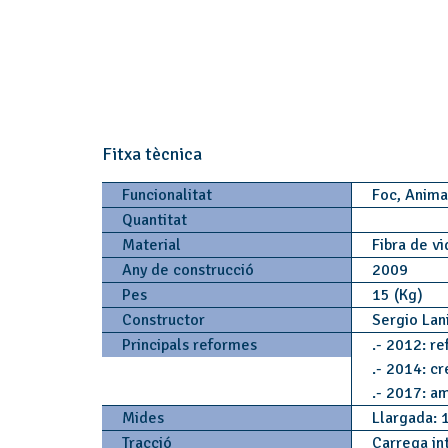
Fitxa tècnica
Funcionalitat
Foc, Anim
Quantitat
Material
Fibra de v
Any de construcció
2009
Pes
15 (Kg)
Constructor
Sergio Lan
Principals reformes
.- 2012: re
.- 2014: cr
.- 2017: am
Mides
Llargada: 
Tracció
Carrega in