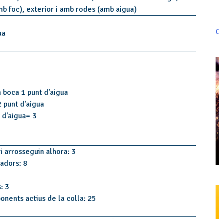
amb foc), exterior i amb rodes (amb aigua)
C
ua
a boca 1 punt d'aigua
2 punt d'aigua
 d'aigua= 3
i arrosseguin alhora: 3
tadors: 8
: 3
onents actius de la colla: 25