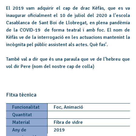
El 2019 vam adquirir el cap de drac Kèfàs, que es va
inaugurar oficialment el 10 de juliol del 2020 a l’escola
Casablanca de Sant Boi de Llobregat, en plena pandèmia
de la COVID-19 de forma teatral i amb foc. El nom de
Kèfàs ve de la interrogació en les actuacions mantenint la
incògnita pel públic assistent als actes. Què fas’.
També val a dir que és una paraula que ve de l’hebreu que
vol dir Pere (nom del nostre cap de colla)
Fitxa tècnica
Funcionalitat
Foc, Animació
Quantitat
Material
Fibra de vidre
Any de
2019