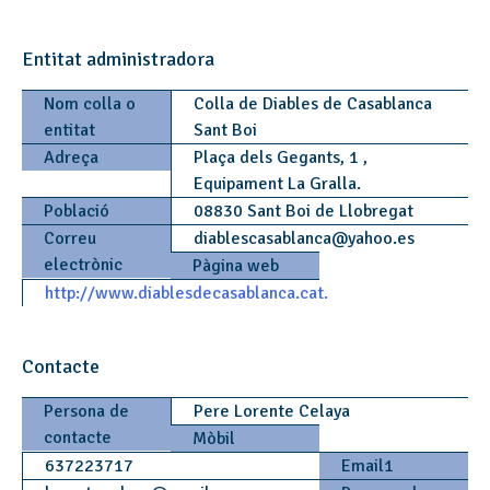
Entitat administradora
Nom colla o
Colla de Diables de Casablanca
entitat
Sant Boi
Adreça
Plaça dels Gegants, 1 ,
Equipament La Gralla.
Població
08830 Sant Boi de Llobregat
Correu
diablescasablanca
@
yahoo.es
electrònic
Pàgina web
http://www.diablesdecasablanca.cat.
Contacte
Persona de
Pere Lorente Celaya
contacte
Mòbil
637223717
Email1