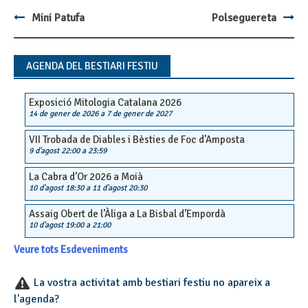
Mini Patufa
Polseguereta
Post
navigation
AGENDA DEL BESTIARI FESTIU
Exposició Mitologia Catalana 2026
14 de gener de 2026
a
7 de gener de 2027
VII Trobada de Diables i Bèsties de Foc d’Amposta
9 d'agost 22:00
a
23:59
La Cabra d’Or 2026 a Moià
10 d'agost 18:30
a
11 d'agost 20:30
Assaig Obert de l’Àliga a La Bisbal d’Empordà
10 d'agost 19:00
a
21:00
Veure tots Esdeveniments
La vostra activitat amb bestiari festiu no apareix a
l'agenda?