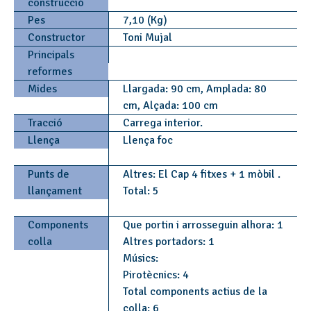
construcció
Pes
7,10 (Kg)
Constructor
Toni Mujal
Principals
reformes
Mides
Llargada: 90 cm, Amplada: 80
cm, Alçada: 100 cm
Tracció
Carrega interior.
Llença
Llença foc
Punts de
Altres: El Cap 4 fitxes + 1 mòbil .
llançament
Total: 5
Components
Que portin i arrosseguin alhora: 1
colla
Altres portadors: 1
Músics:
Pirotècnics: 4
Total components actius de la
colla: 6