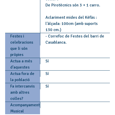
De Pirotècnics són 3 + 1 carro.
Aclariment mides del Kèfàs :
l'àlçada: 100cm (amb suports
130 cm.)
Festes i
- Correfoc de Festes del barri de
celebracions
Casablanca.
que li són
pròpies
Actua a més
Sí
d'aquestes
Actua fora de
Sí
la població
Fa intercanvis
Sí
amb altres
colles?
Acompanyament
Musical