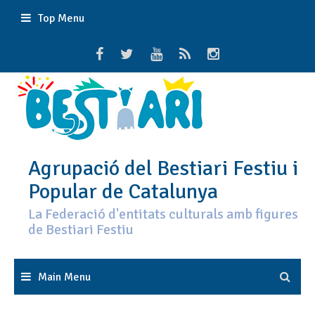
Skip
Top Menu
to
content
Agrupació del Bestiari Festiu i
Popular de Catalunya
La Federació d'entitats culturals amb figures
de Bestiari Festiu
Main Menu