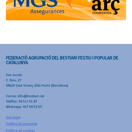
FEDERACIÓ AGRUPACIÓ DEL BESTIARI FESTIU I POPULAR DE
CATALUNYA
Seu social:
C. Nou, 27
08620 Sant Vicenç dels Horts (Barcelona)
Correu: info@bestiari.cat
Telèfon: 93 517 55 87
Whatsapp: 647 69 52 63
Avís legal
Política de privacitat
Política de cookies