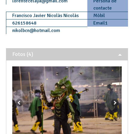
lorentecelaya
@
gmail.com
Persona de
contacte
Francisco Javier Nicolàs Nicolàs
Mòbil
626158648
Email1
nikolbcn
@
hotmail.com
Fotos (4)