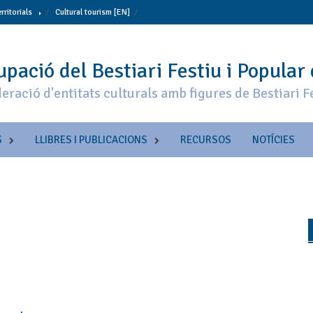
erritorials
Cultural tourism [EN]
pació del Bestiari Festiu i Popular
eració d'entitats culturals amb figures de Bestiari F
S
LLIBRES I PUBLICACIONS
RECURSOS
NOTÍCIES