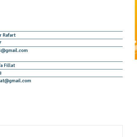
r Rafart
7
3
@
gmail.com
a Fillat
8
lat
@
gmail.com