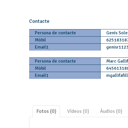
Contacte
Persona de contacte
Genís Sole
Mòbil
62518318
Email1
genisr112
Persona de contacte
Marc Gallif
Mòbil
64561318
Email1
mgallifafil
Fotos (0)
Vídeos (0)
Àudios (0)