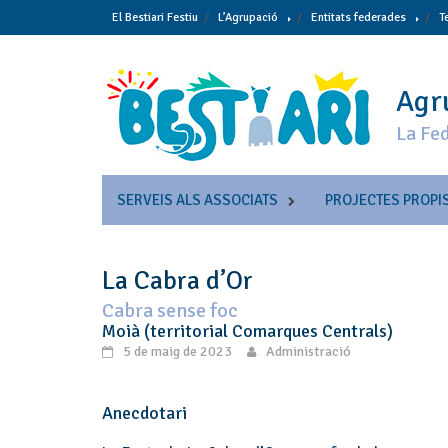
Skip
El Bestiari Festiu
L’Agrupació
Entitats federades
T
to
content
Agru
La Fed
SERVEIS ALS ASSOCIATS
PROJECTES PROPI
La Cabra d’Or
Cabra sense foc
Moià (territorial Comarques Centrals)
5 de maig de 2023
Administració
Anecdotari