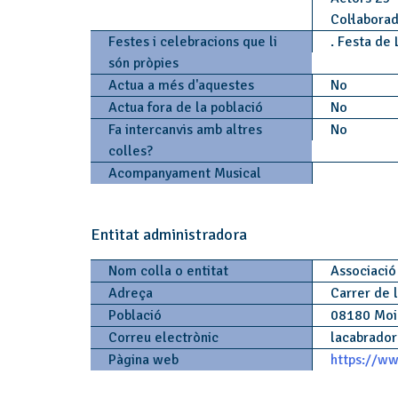
Col·labora
Festes i celebracions que li
. Festa de
són pròpies
Actua a més d'aquestes
No
Actua fora de la població
No
Fa intercanvis amb altres
No
colles?
Acompanyament Musical
Entitat administradora
Nom colla o entitat
Associació
Adreça
Carrer de 
Població
08180 Mo
Correu electrònic
lacabrado
Pàgina web
https://ww