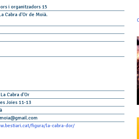
dors i organitzadors 15
 La Cabra d'Or de Moià.
C
 La Cabra d'Or
les Joies 11-13
ià
rmoia
@
gmail.com
w.bestiari.cat/figura/la-cabra-dor/