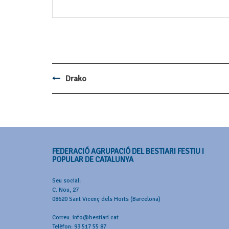
Drako
Post
navigation
FEDERACIÓ AGRUPACIÓ DEL BESTIARI FESTIU I
POPULAR DE CATALUNYA
Seu social:
C. Nou, 27
08620 Sant Vicenç dels Horts (Barcelona)
Correu: info@bestiari.cat
Telèfon: 93 517 55 87