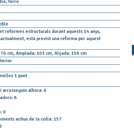
dre, ferro
poble
fet reformes estructurals durant aquests 14 anys,
 actualment, està previst una reforma per aquest
270 cm, Amplada: 103 cm, Alçada: 156 cm
terior
melles 1 punt
i arrosseguin alhora: 6
tadors: 6
: 0
onents actius de la colla: 157
5