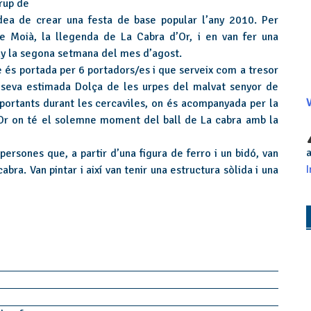
rup de
dea de crear una festa de base popular l’any 2010. Per
e Moià, la llegenda de La Cabra d’Or, i en van fer una
ny la segona setmana del mes d’agost.
e és portada per 6 portadors/es i que serveix com a tresor
a seva estimada Dolça de les urpes del malvat senyor de
portants durant les cercaviles, on és acompanyada per la
V
d’Or on té el solemne moment del ball de La cabra amb la
a
ersones que, a partir d’una figura de ferro i un bidó, van
I
abra. Van pintar i així van tenir una estructura sòlida i una