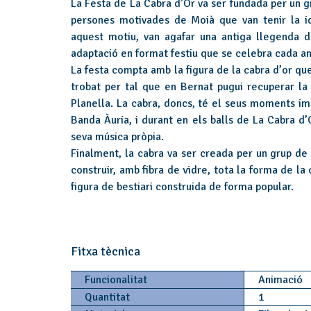
La Festa de La Cabra d’Or va ser fundada per un g
persones motivades de Moià que van tenir la i
aquest motiu, van agafar una antiga llegenda d
adaptació en format festiu que se celebra cada a
La festa compta amb la figura de la cabra d’or qu
trobat per tal que en Bernat pugui recuperar l
Planella. La cabra, doncs, té el seus moments im
Banda Àuria, i durant en els balls de La Cabra 
seva música pròpia.
Finalment, la cabra va ser creada per un grup de p
construir, amb fibra de vidre, tota la forma de la c
figura de bestiari construida de forma popular.
Fitxa tècnica
Funcionalitat
Animació
Quantitat
1