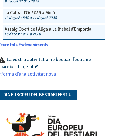
9 d'agost 22:00
a
23:59
La Cabra d’Or 2026 a Moià
10 d'agost 18:30
a
11 d'agost 20:30
Assaig Obert de l’Àliga a La Bisbal d’Empordà
10 d'agost 19:00
a
21:00
eure tots Esdeveniments
La vostra activitat amb bestiari festiu no
pareix a l'agenda?
nforma d'una activitat nova
DIA EUROPEU DEL BESTIARI FESTIU