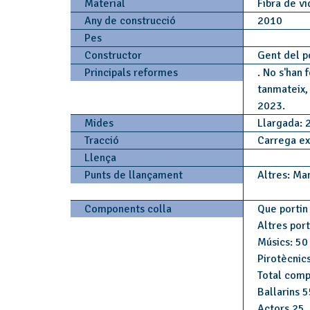
Material
Fibra de vi
Any de construcció
2010
Pes
Constructor
Gent del 
Principals reformes
. No s'han 
tanmateix,
2023.
Mides
Llargada: 
Tracció
Carrega ex
Llença
Punts de llançament
Altres: Ma
Components colla
Que portin 
Altres por
Músics: 50
Pirotècnics
Total comp
Ballarins 5
Actors 25