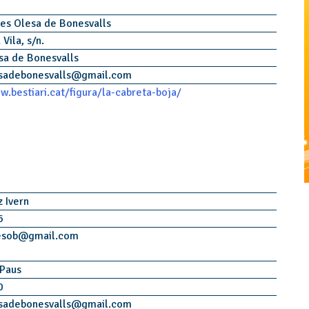
les Olesa de Bonesvalls
 Vila, s/n.
sa de Bonesvalls
sadebonesvalls
@
gmail.com
w.bestiari.cat/figura/la-cabreta-boja/
z Ivern
6
esob
@
gmail.com
 Paus
0
sadebonesvalls
@
gmail.com