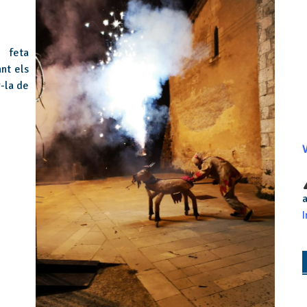
a feta
nt els
r-la de
V
a
I