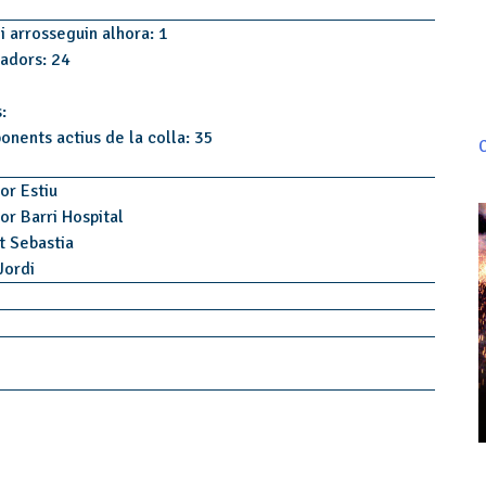
i arrosseguin alhora: 1
tadors: 24
:
onents actius de la colla: 35
C
or Estiu
or Barri Hospital
t Sebastia
 Jordi