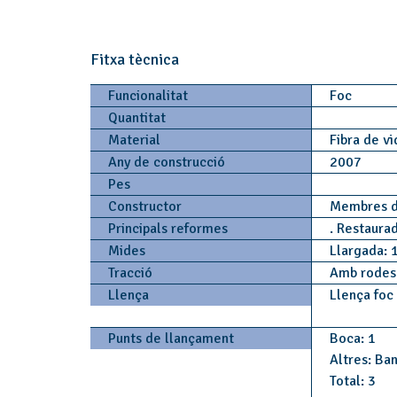
Fitxa tècnica
Funcionalitat
Foc
Quantitat
Material
Fibra de vi
Any de construcció
2007
Pes
Constructor
Membres d
Principals reformes
. Restaura
Mides
Llargada: 
Tracció
Amb rode
Llença
Llença foc
Punts de llançament
Boca: 1
Altres: Ba
Total: 3