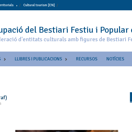
erritorials
Cultural tourism [EN]
pació del Bestiari Festiu i Popular
eració d'entitats culturals amb figures de Bestiari F
S
LLIBRES I PUBLICACIONS
RECURSOS
NOTÍCIES
raf)
i