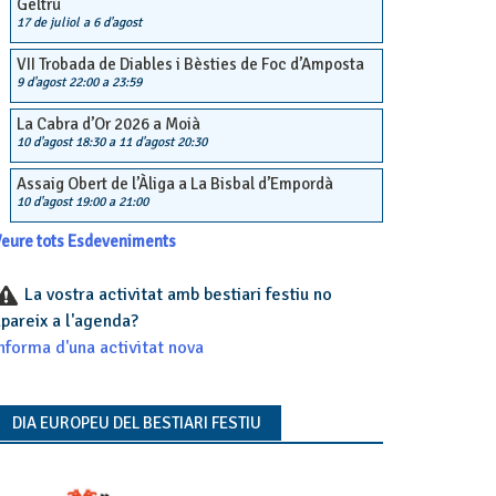
Geltrú
17 de juliol
a
6 d'agost
VII Trobada de Diables i Bèsties de Foc d’Amposta
9 d'agost 22:00
a
23:59
La Cabra d’Or 2026 a Moià
10 d'agost 18:30
a
11 d'agost 20:30
Assaig Obert de l’Àliga a La Bisbal d’Empordà
10 d'agost 19:00
a
21:00
eure tots Esdeveniments
La vostra activitat amb bestiari festiu no
pareix a l'agenda?
nforma d'una activitat nova
DIA EUROPEU DEL BESTIARI FESTIU