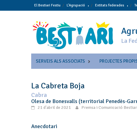
Skip
El Bestiari Festiu
L’Agrupació
Entitats federades
T
to
content
Agru
La Fed
SERVEIS ALS ASSOCIATS
PROJECTES PROPI
La Cabreta Boja
Cabra
Olesa de Bonesvalls (territorial Penedès-Gar
21 d'abril de 2021
Premsa i Comunicació Bestiar
Anecdotari