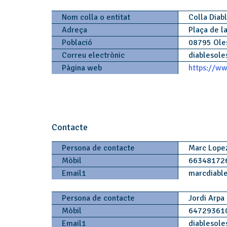
Nom colla o entitat
Colla Diab
Adreça
Plaça de la
Població
08795 Ole
Correu electrònic
diablesole
Pàgina web
https://ww
Contacte
Persona de contacte
Marc Lope
Mòbil
66348172
Email1
marcdiabl
Persona de contacte
Jordi Arpa
Mòbil
64729361
Email1
diablesole