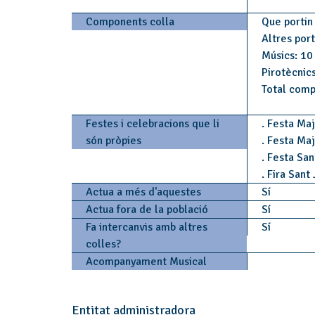
Components colla
Que portin 
Altres por
Músics: 10
Pirotècnics
Total comp
Festes i celebracions que li
. Festa Maj
són pròpies
. Festa Maj
. Festa San
. Fira Sant
Actua a més d'aquestes
Sí
Actua fora de la població
Sí
Fa intercanvis amb altres
Sí
colles?
Acompanyament Musical
Entitat administradora