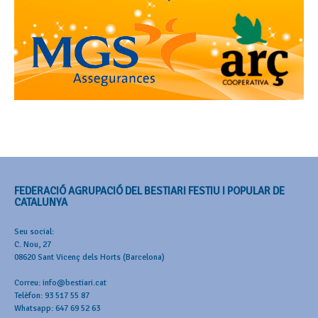
FEDERACIÓ AGRUPACIÓ DEL BESTIARI FESTIU I POPULAR DE
CATALUNYA
Seu social:
C. Nou, 27
08620 Sant Vicenç dels Horts (Barcelona)
Correu: info@bestiari.cat
Telèfon: 93 517 55 87
Whatsapp: 647 69 52 63