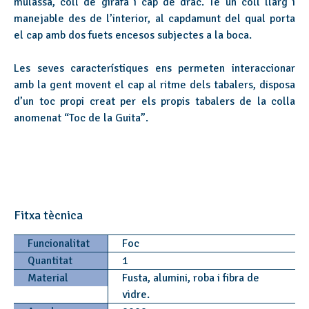
mulassa, coll de girafa i cap de drac. Té un coll llarg i
manejable des de l’interior, al capdamunt del qual porta
el cap amb dos fuets encesos subjectes a la boca.
Les seves característiques ens permeten interaccionar
amb la gent movent el cap al ritme dels tabalers, disposa
d’un toc propi creat per els propis tabalers de la colla
anomenat “Toc de la Guita”.
Fitxa tècnica
Funcionalitat
Foc
Quantitat
1
Material
Fusta, alumini, roba i fibra de
vidre.