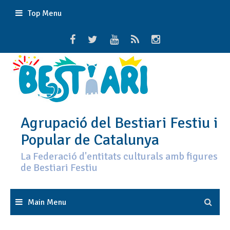
Skip
Top Menu
to
content
Agrupació del Bestiari Festiu i
Popular de Catalunya
La Federació d'entitats culturals amb figures
de Bestiari Festiu
Main Menu