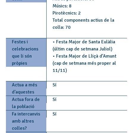
Músics: 8
Pirotècnics: 2
Total components actius de la
colla: 70
Festes i
• Festa Major de Santa Eulàlia
celebracions
(últim cap de setmana Juliol)
que li són
• Festa Major de Lliçà d’Amunt
pròpies
(cap de setmana més proper al
11/11)
Actua a més
Sí
d'aquestes
Actua fora de
Sí
la població
Fa intercanvis
Sí
amb altres
colles?