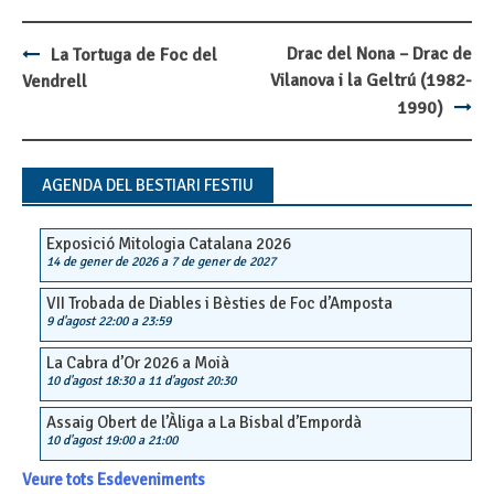
Drac del Nona – Drac de
La Tortuga de Foc del
Post
Vilanova i la Geltrú (1982-
Vendrell
navigation
1990)
AGENDA DEL BESTIARI FESTIU
Exposició Mitologia Catalana 2026
14 de gener de 2026
a
7 de gener de 2027
VII Trobada de Diables i Bèsties de Foc d’Amposta
9 d'agost 22:00
a
23:59
La Cabra d’Or 2026 a Moià
10 d'agost 18:30
a
11 d'agost 20:30
Assaig Obert de l’Àliga a La Bisbal d’Empordà
10 d'agost 19:00
a
21:00
Veure tots Esdeveniments