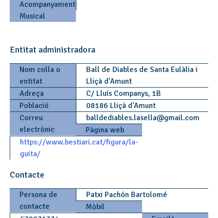
Acompanyament
Musical
Entitat administradora
Nom colla o
Ball de Diables de Santa Eulàlia i
entitat
Lliçà d'Amunt
Adreça
C/ Lluís Companys, 1B
Població
08186 Lliçà d'Amunt
Correu
balldediables.lasella
@
gmail.com
electrònic
Pàgina web
https://www.bestiari.cat/figura/la-
guita/
Contacte
Persona de
Patxi Pachón Bartolomé
contacte
Mòbil