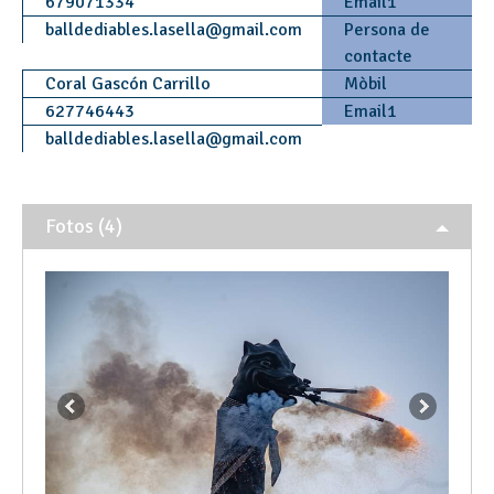
679071334
Email1
balldediables.lasella
@
gmail.com
Persona de
contacte
Coral Gascón Carrillo
Mòbil
627746443
Email1
balldediables.lasella
@
gmail.com
Fotos (4)