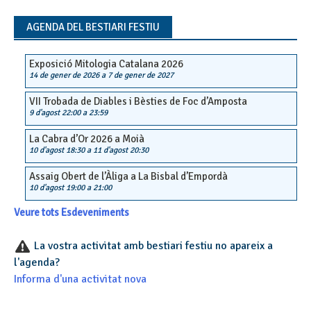
navigation
AGENDA DEL BESTIARI FESTIU
Exposició Mitologia Catalana 2026
14 de gener de 2026
a
7 de gener de 2027
VII Trobada de Diables i Bèsties de Foc d’Amposta
9 d'agost 22:00
a
23:59
La Cabra d’Or 2026 a Moià
10 d'agost 18:30
a
11 d'agost 20:30
Assaig Obert de l’Àliga a La Bisbal d’Empordà
10 d'agost 19:00
a
21:00
Veure tots Esdeveniments
La vostra activitat amb bestiari festiu no apareix a
l'agenda?
Informa d'una activitat nova