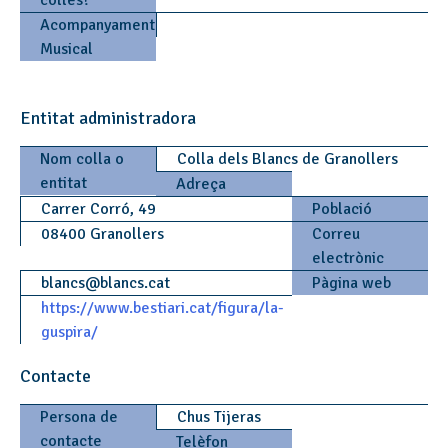
colles?
Acompanyament
Musical
Entitat administradora
Nom colla o
Colla dels Blancs de Granollers
entitat
Adreça
Carrer Corró, 49
Població
08400 Granollers
Correu
electrònic
blancs
@
blancs.cat
Pàgina web
https://www.bestiari.cat/figura/la-
guspira/
Contacte
Persona de
Chus Tijeras
contacte
Telèfon