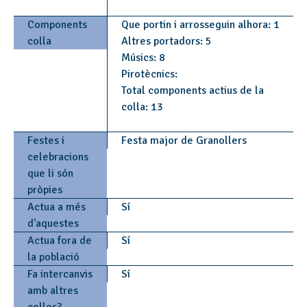
Components
Que portin i arrosseguin alhora: 1
colla
Altres portadors: 5
Músics: 8
Pirotècnics:
Total components actius de la
colla: 13
Festes i
Festa major de Granollers
celebracions
que li són
pròpies
Actua a més
Sí
d'aquestes
Actua fora de
Sí
la població
Fa intercanvis
Sí
amb altres