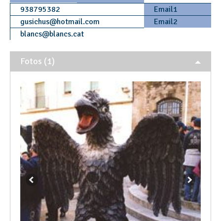
938795382
Email1
gusichus
@
hotmail.com
Email2
blancs
@
blancs.cat
Fotos (1)