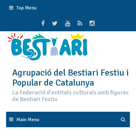
Skip
Top Menu
to
content
Agrupació del Bestiari Festiu i
Popular de Catalunya
La Federació d'entitats culturals amb figures
de Bestiari Festiu
Main Menu