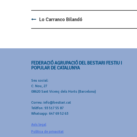
Lo Carranco Bilandó
Post
navigation
FEDERACIÓ AGRUPACIÓ DEL BESTIARI FESTIU I
POPULAR DE CATALUNYA
Seu social:
C. Nou, 27
08620 Sant Vicenç dels Horts (Barcelona)
Correu: info@bestiari.cat
Telèfon: 93 517 55 87
Whatsapp: 647 69 52 63
Avís legal
Política de privacitat