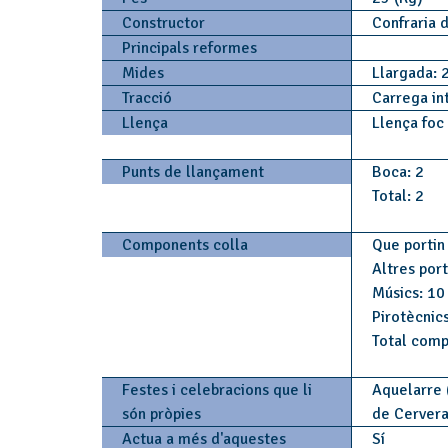
Constructor
Confraria 
Principals reformes
Mides
Llargada: 
Tracció
Carrega in
Llença
Llença foc
Punts de llançament
Boca: 2
Total: 2
Components colla
Que portin 
Altres por
Músics: 10
Pirotècnics
Total comp
Festes i celebracions que li
Aquelarre (
són pròpies
de Cerver
Actua a més d'aquestes
Sí