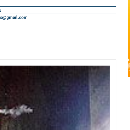
2
s
@
gmail.com