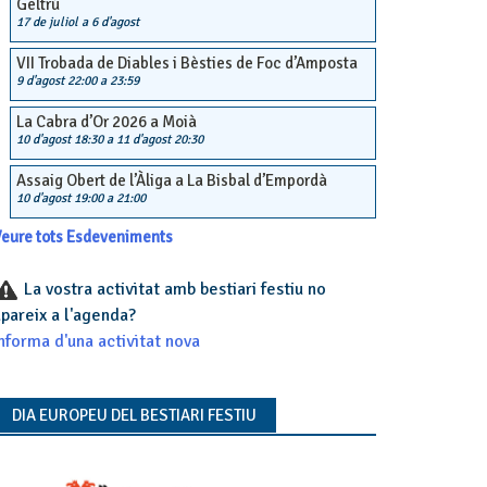
Geltrú
17 de juliol
a
6 d'agost
VII Trobada de Diables i Bèsties de Foc d’Amposta
9 d'agost 22:00
a
23:59
La Cabra d’Or 2026 a Moià
10 d'agost 18:30
a
11 d'agost 20:30
Assaig Obert de l’Àliga a La Bisbal d’Empordà
10 d'agost 19:00
a
21:00
eure tots Esdeveniments
La vostra activitat amb bestiari festiu no
pareix a l'agenda?
nforma d'una activitat nova
DIA EUROPEU DEL BESTIARI FESTIU