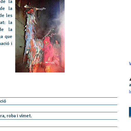
 de la
 de la
de les
at: la
de la
ja que
ació i
V
a
I
ació
ra, roba i vímet.