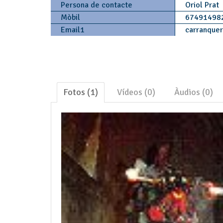
Persona de contacte
Oriol Prat
Mòbil
67491498
Email1
carranquer
Fotos (1)
Vídeos (0)
Àudios (0)