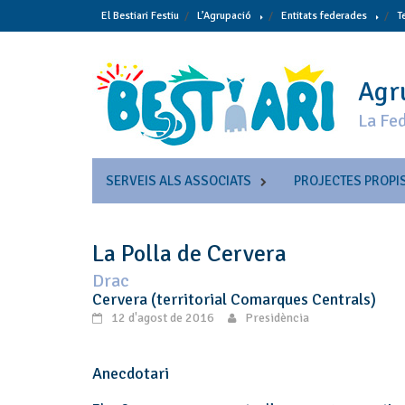
Skip
El Bestiari Festiu
L’Agrupació
Entitats federades
T
to
content
Agru
La Fed
SERVEIS ALS ASSOCIATS
PROJECTES PROPI
La Polla de Cervera
Drac
Cervera (territorial Comarques Centrals)
12 d'agost de 2016
Presidència
Anecdotari