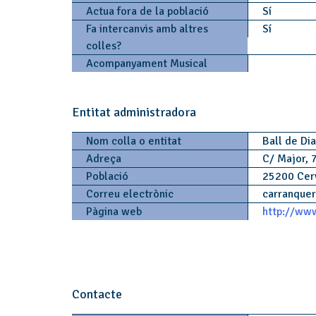
Actua fora de la població
Sí
Fa intercanvis amb altres
Sí
colles?
Acompanyament Musical
Entitat administradora
Nom colla o entitat
Ball de Di
Adreça
C/ Major, 
Població
25200 Cer
Correu electrònic
carranquer
Pàgina web
http://www
Contacte