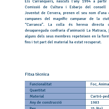
Els Carranquers, nascuts l’any 1994 a partir
Comissió de Cultura i Esbarjo del consell
Joventut de Cervera, prenen el seu nom d’una 
campanes del magnífic campanar de la ciut
“Carranca”. La colla és hereva directa 
desapareguda confraria d’animació La Matraca, 
alguns dels seus membres repeteixen en la form
fins i tot part del material ha estat recuperat.
Fitxa tècnica
Funcionalitat
Foc, Anim
Quantitat
Material
Cartró-ped
Any de construcció
1983
Pes
25 (Kg)