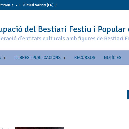
erritorials
Cultural tourism [EN]
pació del Bestiari Festiu i Popular
eració d'entitats culturals amb figures de Bestiari F
S
LLIBRES I PUBLICACIONS
RECURSOS
NOTÍCIES