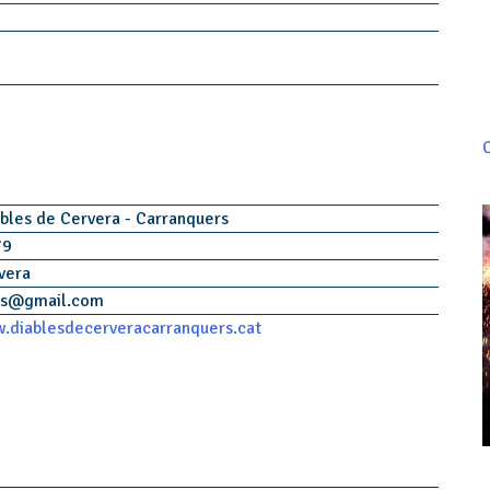
C
ables de Cervera - Carranquers
79
vera
s
@
gmail.com
.diablesdecerveracarranquers.cat