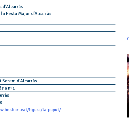
s d’Alcarràs
 la Festa Major d’Alcarràs
C
i Serem d’Alcarràs
ésia nº1
arràs
38
w.bestiari.cat/figura/la-puput/