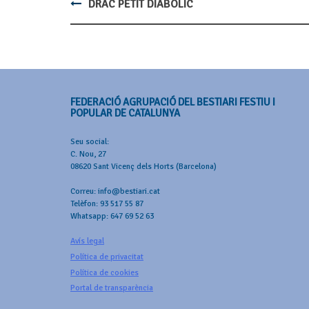
DRAC PETIT DIABÒLIC
Post
navigation
FEDERACIÓ AGRUPACIÓ DEL BESTIARI FESTIU I
POPULAR DE CATALUNYA
Seu social:
C. Nou, 27
08620 Sant Vicenç dels Horts (Barcelona)
Correu: info@bestiari.cat
Telèfon: 93 517 55 87
Whatsapp: 647 69 52 63
Avís legal
Política de privacitat
Política de cookies
Portal de transparència