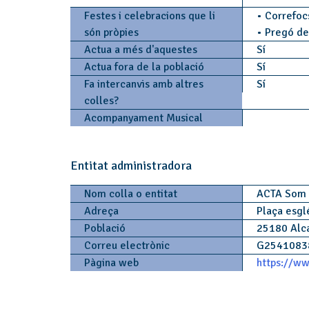
Festes i celebracions que li
• Correfoc
són pròpies
• Pregó de
Actua a més d'aquestes
Sí
Actua fora de la població
Sí
Fa intercanvis amb altres
Sí
colles?
Acompanyament Musical
Entitat administradora
Nom colla o entitat
ACTA Som 
Adreça
Plaça esgl
Població
25180 Alc
Correu electrònic
G254108
Pàgina web
https://ww