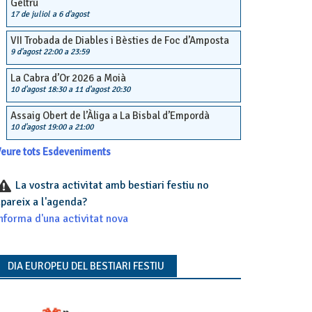
Geltrú
17 de juliol
a
6 d'agost
VII Trobada de Diables i Bèsties de Foc d’Amposta
9 d'agost 22:00
a
23:59
La Cabra d’Or 2026 a Moià
10 d'agost 18:30
a
11 d'agost 20:30
Assaig Obert de l’Àliga a La Bisbal d’Empordà
10 d'agost 19:00
a
21:00
eure tots Esdeveniments
La vostra activitat amb bestiari festiu no
pareix a l'agenda?
nforma d'una activitat nova
DIA EUROPEU DEL BESTIARI FESTIU