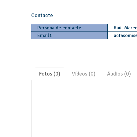
Contacte
Persona de contacte
Raül Marce
Email1
actasomis
Fotos (0)
Vídeos (0)
Àudios (0)