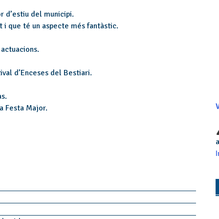
 d’estiu del municipi.
t i que té un aspecte més fantàstic.
 actuacions.
val d’Enceses del Bestiari.
às.
V
a Festa Major.
a
I