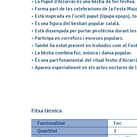
• La Puput d’Alcarràs és una bèstia de foc festiva.
• Forma part de les celebracions de la Festa Major
• Està inspirada en l’ocell puput (Upupa epops), to
• És una figura del bestiari popular català.
• Està dissenyada per portar pirotècnia durant les
• Participa en correfocs i enceses populars.
• També ha estat present en trobades com el Festi
• La bèstia combina foc, música i dansa popular.
• És una part fonamental del ritual festiu d’Alcarr
• Apareix especialment en els actes nocturns de l
Fitxa tècnica
Funcionalitat
Foc
Quantitat
1