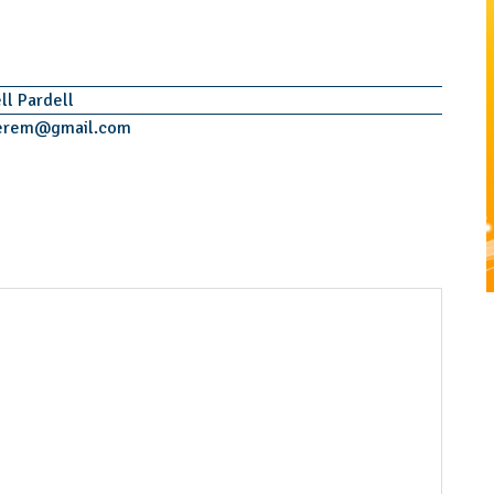
ll Pardell
erem
@
gmail.com