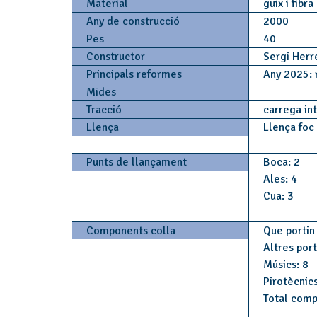
Material
guix i fibr
Any de construcció
2000
Pes
40
Constructor
Sergi Her
Principals reformes
Any 2025: 
Mides
Tracció
carrega in
Llença
Llença foc
Punts de llançament
Boca: 2
Ales: 4
Cua: 3
Components colla
Que portin 
Altres por
Músics: 8
Pirotècnic
Total comp