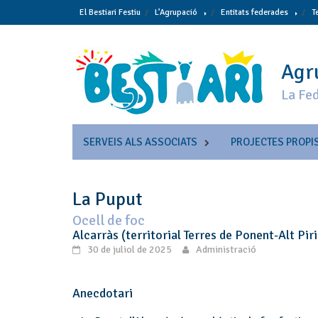
Skip
El Bestiari Festiu
L’Agrupació
Entitats federades
T
to
content
Agru
La Fed
SERVEIS ALS ASSOCIATS
PROJECTES PROPI
La Puput
Ocell de foc
Alcarràs (territorial Terres de Ponent-Alt Pir
30 de juliol de 2025
Administració
Anecdotari