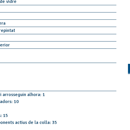
a de vidre
rera
repintat
terior
i arrosseguin alhora: 1
tadors: 10
s: 15
onents actius de la colla: 35