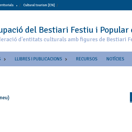
erritorials
Cultural tourism [EN]
pació del Bestiari Festiu i Popular
eració d'entitats culturals amb figures de Bestiari F
S
LLIBRES I PUBLICACIONS
RECURSOS
NOTÍCIES
ineu)