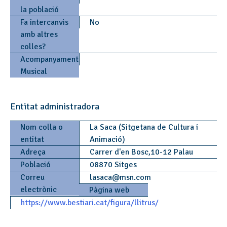
la població
Fa intercanvis
No
amb altres
colles?
Acompanyament
Musical
Entitat administradora
Nom colla o
La Saca (Sitgetana de Cultura i
entitat
Animació)
Adreça
Carrer d'en Bosc,10-12 Palau
Població
08870 Sitges
Correu
lasaca
@
msn.com
electrònic
Pàgina web
https://www.bestiari.cat/figura/llitrus/