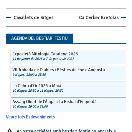
Cavallets de Sitges
Ca Cerber Bretolàs
Post
navigation
AGENDA DEL BESTIARI FESTIU
Exposició Mitologia Catalana 2026
14 de gener de 2026
a
7 de gener de 2027
VII Trobada de Diables i Bèsties de Foc d’Amposta
9 d'agost 22:00
a
23:59
La Cabra d’Or 2026 a Moià
10 d'agost 18:30
a
11 d'agost 20:30
Assaig Obert de l’Àliga a La Bisbal d’Empordà
10 d'agost 19:00
a
21:00
Veure tots Esdeveniments
La vostra activitat amb bestiari festiu no apareix a