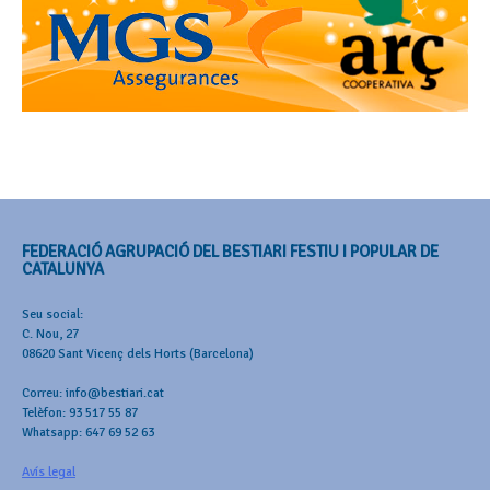
FEDERACIÓ AGRUPACIÓ DEL BESTIARI FESTIU I POPULAR DE
CATALUNYA
Seu social:
C. Nou, 27
08620 Sant Vicenç dels Horts (Barcelona)
Correu: info@bestiari.cat
Telèfon: 93 517 55 87
Whatsapp: 647 69 52 63
Avís legal