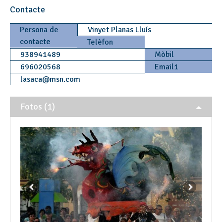
Contacte
Persona de
Vinyet Planas Lluís
contacte
Telèfon
938941489
Mòbil
696020568
Email1
lasaca
@
msn.com
Fotos (1)