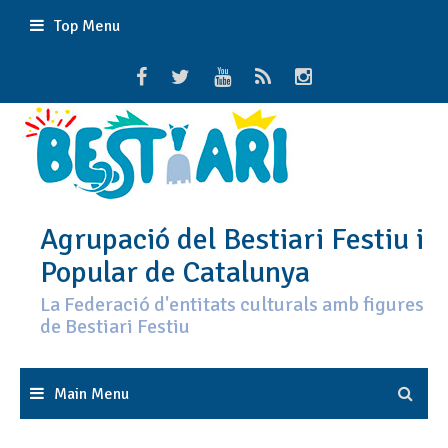
Skip
Top Menu
to
content
Agrupació del Bestiari Festiu i
Popular de Catalunya
La Federació d'entitats culturals amb figures
de Bestiari Festiu
Main Menu