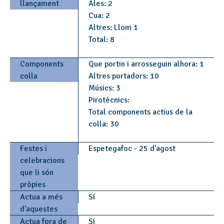
llançament
Ales: 2
Cua: 2
Altres: Llom 1
Total: 8
Components
Que portin i arrosseguin alhora: 1
colla
Altres portadors: 10
Músics: 3
Pirotècnics:
Total components actius de la
colla: 30
Festes i
Espetegafoc - 25 d'agost
celebracions
que li són
pròpies
Actua a més
Sí
d'aquestes
Actua fora de
Sí