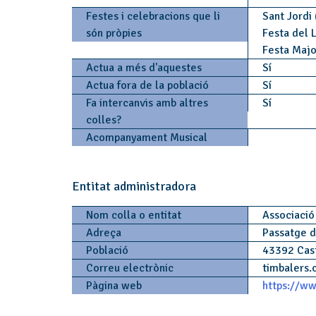
Festes i celebracions que li
Sant Jordi 
són pròpies
Festa del 
Festa Major
Actua a més d'aquestes
Sí
Actua fora de la població
Sí
Fa intercanvis amb altres
Sí
colles?
Acompanyament Musical
Entitat administradora
Nom colla o entitat
Associació
Adreça
Passatge d
Població
43392 Cas
Correu electrònic
timbalers.
Pàgina web
https://ww