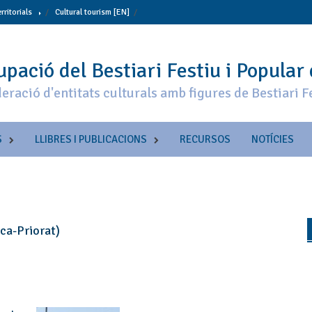
erritorials
Cultural tourism [EN]
pació del Bestiari Festiu i Popular
eració d'entitats culturals amb figures de Bestiari F
S
LLIBRES I PUBLICACIONS
RECURSOS
NOTÍCIES
nca-Priorat)