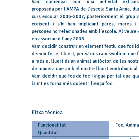
Vam començar com una activitat extraesc
proposada per l’AMPA de l’escola Santa Anna, dur
curs escolar 2006-2007, posteriorment el grup v
creixent i s’hi han implicant pares, mares i 
persones no relacionades amb l’escola. Al veure 
en associació l’any 2008.
Vam decidir construir un element festiu que fos id
decidir fer el Lluert, per vàries raons:volíem que 
a més el lluert és un animal autòcton de les nostr
de manera que amb el nostre lluert contribuïm al
Vam decidir que fos de foc i aigua per tal que qua
la nit es torna més dolent i llença foc.
Fitxa tècnica
Funcionalitat
Foc, Anim
Quantitat