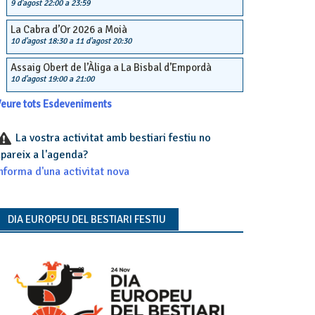
9 d'agost 22:00
a
23:59
La Cabra d’Or 2026 a Moià
10 d'agost 18:30
a
11 d'agost 20:30
Assaig Obert de l’Àliga a La Bisbal d’Empordà
10 d'agost 19:00
a
21:00
eure tots Esdeveniments
La vostra activitat amb bestiari festiu no
pareix a l'agenda?
nforma d'una activitat nova
DIA EUROPEU DEL BESTIARI FESTIU