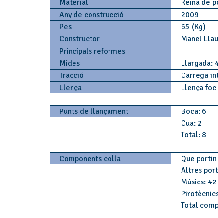
Material
Reïna de po
Any de construcció
2009
Pes
65 (Kg)
Constructor
Manel Lla
Principals reformes
Mides
Llargada: 
Tracció
Carrega in
Llença
Llença foc
Punts de llançament
Boca: 6
Cua: 2
Total: 8
Components colla
Que portin 
Altres por
Músics: 42
Pirotècnics
Total comp