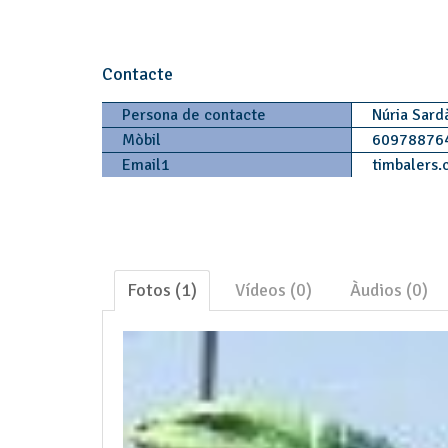
Contacte
Persona de contacte
Núria Sard
Mòbil
60978876
Email1
timbalers.
Fotos (1)
Vídeos (0)
Àudios (0)