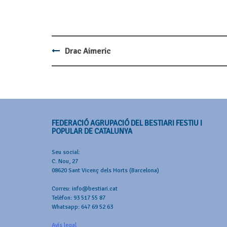
Drac Aimeric
Post
navigation
FEDERACIÓ AGRUPACIÓ DEL BESTIARI FESTIU I
POPULAR DE CATALUNYA
Seu social:
C. Nou, 27
08620 Sant Vicenç dels Horts (Barcelona)
Correu: info@bestiari.cat
Telèfon: 93 517 55 87
Whatsapp: 647 69 52 63
Avís legal