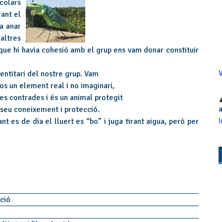
olars
ant el
a anar
altres
que hi havia cohesió amb el grup ens vam donar constituir
entitari del nostre grup. Vam
V
fos un element real i no imaginari,
es contrades i és un animal protegit
a
 seu coneixement i protecció.
I
nt es de dia el lluert es “bo” i juga tirant aigua, però per
ació