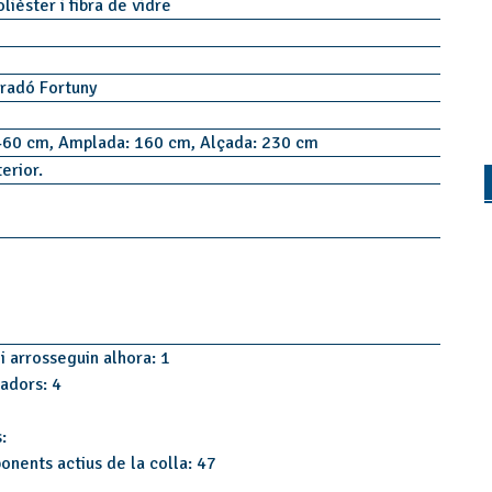
lièster i fibra de vidre
uradó Fortuny
460 cm, Amplada: 160 cm, Alçada: 230 cm
terior.
i arrosseguin alhora: 1
tadors: 4
:
onents actius de la colla: 47