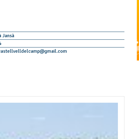
à Jansà
4
castellvelldelcamp
@
gmail.com