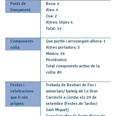
Punts de
Boca: 4
llançament
Ales: 4
Cua: 2
Altres: Urpes 4
Total: 14
Components
Que portin i arrosseguin alhora: 1
colla
Altres portadors: 5
Músics: 16
Pirotècnics:
Total components actius de la
colla: 80
Festes i
Trobada de Bestiari de Foc i
celebracions
aniversari/ bateig de Lo Drac
que li són
Carrincló a Lleida; els 29 de
pròpies
setembre (Festes de Tardor/
Sant Miquel)