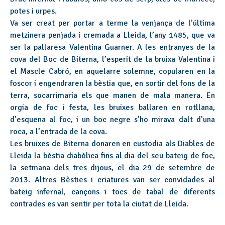
potes i urpes.
Va ser creat per portar a terme la venjança de l’última
metzinera penjada i cremada a Lleida, l’any 1485, que va
ser la pallaresa Valentina Guarner. A les entranyes de la
cova del Boc de Biterna, l’esperit de la bruixa Valentina i
el Mascle Cabró, en aquelarre solemne, copularen en la
foscor i engendraren la bèstia que, en sortir del fons de la
terra, socarrimaria els que manen de mala manera. En
orgia de foc i festa, les bruixes ballaren en rotllana,
d’esquena al foc, i un boc negre s’ho mirava dalt d’una
roca, a l’entrada de la cova.
Les bruixes de Biterna donaren en custodia als Diables de
Lleida la bèstia diabòlica fins al dia del seu bateig de foc,
la setmana dels tres dijous, el dia 29 de setembre de
2013. Altres Bèsties i criatures van ser convidades al
bateig infernal, cançons i tocs de tabal de diferents
contrades es van sentir per tota la ciutat de Lleida.