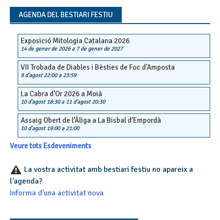
navigation
AGENDA DEL BESTIARI FESTIU
Exposició Mitologia Catalana 2026
14 de gener de 2026
a
7 de gener de 2027
VII Trobada de Diables i Bèsties de Foc d’Amposta
9 d'agost 22:00
a
23:59
La Cabra d’Or 2026 a Moià
10 d'agost 18:30
a
11 d'agost 20:30
Assaig Obert de l’Àliga a La Bisbal d’Empordà
10 d'agost 19:00
a
21:00
Veure tots Esdeveniments
La vostra activitat amb bestiari festiu no apareix a
l'agenda?
Informa d'una activitat nova