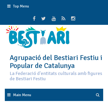
Skip
Top Menu
to
content
Agrupació del Bestiari Festiu i
Popular de Catalunya
La Federació d'entitats culturals amb figures
de Bestiari Festiu
Main Menu