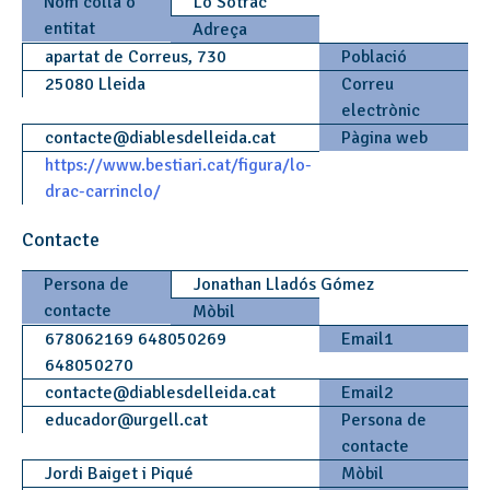
Nom colla o
Lo Sotrac
entitat
Adreça
apartat de Correus, 730
Població
25080 Lleida
Correu
electrònic
contacte
@
diablesdelleida.cat
Pàgina web
https://www.bestiari.cat/figura/lo-
drac-carrinclo/
Contacte
Persona de
Jonathan Lladós Gómez
contacte
Mòbil
678062169 648050269
Email1
648050270
contacte
@
diablesdelleida.cat
Email2
educador
@
urgell.cat
Persona de
contacte
Jordi Baiget i Piqué
Mòbil