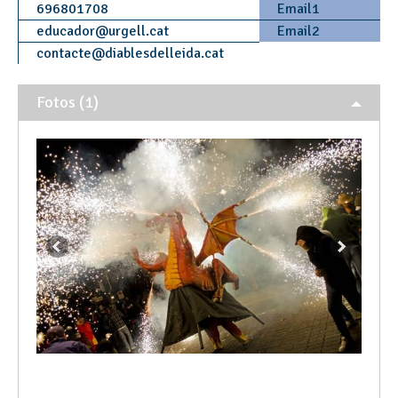
696801708
Email1
educador
@
urgell.cat
Email2
contacte
@
diablesdelleida.cat
Fotos (1)