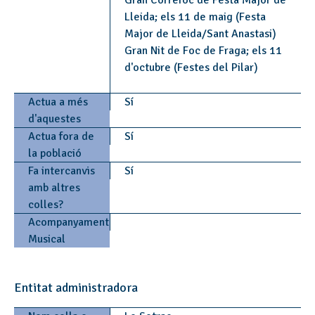
Gran Correfoc de Festa Major de
Lleida; els 11 de maig (Festa
Major de Lleida/Sant Anastasi)
Gran Nit de Foc de Fraga; els 11
d'octubre (Festes del Pilar)
Actua a més
Sí
d'aquestes
Actua fora de
Sí
la població
Fa intercanvis
Sí
amb altres
colles?
Acompanyament
Musical
Entitat administradora