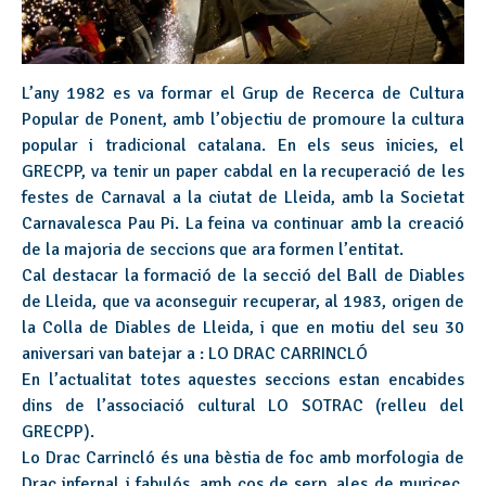
L’any 1982 es va formar el Grup de Recerca de Cultura
Popular de Ponent, amb l’objectiu de promoure la cultura
popular i tradicional catalana. En els seus inicies, el
GRECPP, va tenir un paper cabdal en la recuperació de les
festes de Carnaval a la ciutat de Lleida, amb la Societat
Carnavalesca Pau Pi. La feina va continuar amb la creació
de la majoria de seccions que ara formen l’entitat.
Cal destacar la formació de la secció del Ball de Diables
de Lleida, que va aconseguir recuperar, al 1983, origen de
la Colla de Diables de Lleida, i que en motiu del seu 30
aniversari van batejar a : LO DRAC CARRINCLÓ
En l’actualitat totes aquestes seccions estan encabides
dins de l’associació cultural LO SOTRAC (relleu del
GRECPP).
Lo Drac Carrincló és una bèstia de foc amb morfologia de
Drac infernal i fabulós, amb cos de serp, ales de muricec,