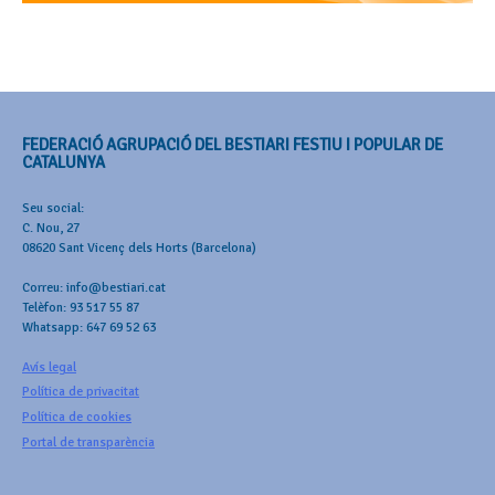
FEDERACIÓ AGRUPACIÓ DEL BESTIARI FESTIU I POPULAR DE
CATALUNYA
Seu social:
C. Nou, 27
08620 Sant Vicenç dels Horts (Barcelona)
Correu: info@bestiari.cat
Telèfon: 93 517 55 87
Whatsapp: 647 69 52 63
Avís legal
Política de privacitat
Política de cookies
Portal de transparència