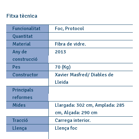
Fitxa tècnica
Funcionalitat
Foc, Protocol
Quantitat
Material
Fibra de vidre.
Any de
2013
construcció
Pes
70 (Kg)
Constructor
Xavier Masfred/ Diables de
Lleida
Principals
reformes
Mides
Llargada: 302 cm, Amplada: 285
cm, Alçada: 290 cm
Tracció
Carrega interior.
Llença
Llença foc