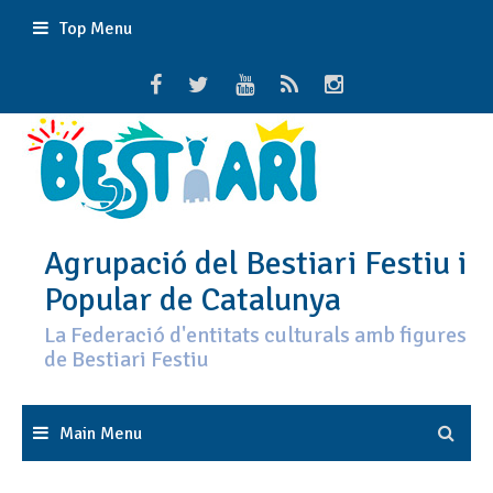
Skip
Top Menu
to
content
Agrupació del Bestiari Festiu i
Popular de Catalunya
La Federació d'entitats culturals amb figures
de Bestiari Festiu
Main Menu