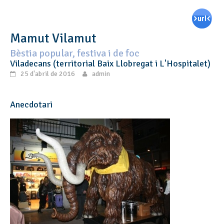
Mamut Vilamut
Bèstia popular, festiva i de foc
Viladecans (territorial Baix Llobregat i L'Hospitalet)
25 d'abril de 2016
admin
Anecdotari