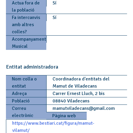
Actua fora de
Sí
la població
Fa intercanvis
Sí
amb altres
colles?
Acompanyament
Musical
Entitat administradora
Nom colla o
Coordinadora d'entitats del
entitat
Mamut de Viladecans
Adreça
Carrer Ernest Lluch, 2 bis
Població
08840 Viladecans
Correu
mamutviladecans
@
gmail.com
electrònic
Pàgina web
https://www.bestiari.cat/figura/mamut-
vilamut/