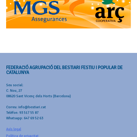
FEDERACIÓ AGRUPACIÓ DEL BESTIARI FESTIU I POPULAR DE
CATALUNYA
Seu social:
C. Nou, 27
08620 Sant Vicenç dels Horts (Barcelona)
Correu: info@bestiari.cat
Telèfon: 93 517 55 87
Whatsapp: 647 69 52 63
Avís legal
Política de privacitat