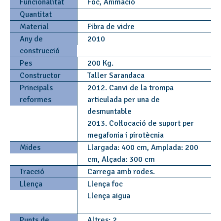
Funcionalitat
Foc, Animació
Quantitat
Material
Fibra de vidre
Any de
2010
construcció
Pes
200 Kg.
Constructor
Taller Sarandaca
Principals
2012. Canvi de la trompa
reformes
articulada per una de
desmuntable
2013. Col·locació de suport per
megafonia i pirotècnia
Mides
Llargada: 400 cm, Amplada: 200
cm, Alçada: 300 cm
Tracció
Carrega amb rodes.
Llença
Llença foc
Llença aigua
Punts de
Altres: 2