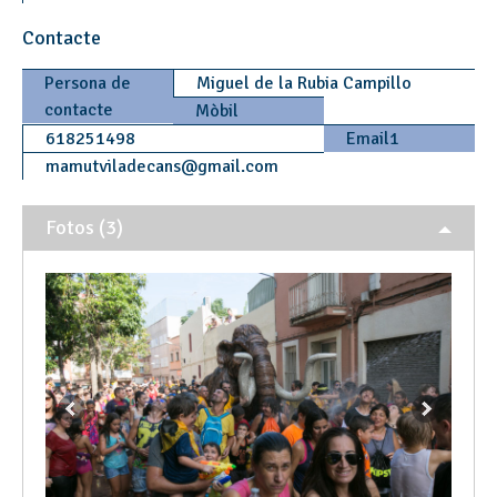
Contacte
Persona de
Miguel de la Rubia Campillo
contacte
Mòbil
618251498
Email1
mamutviladecans
@
gmail.com
Fotos (3)