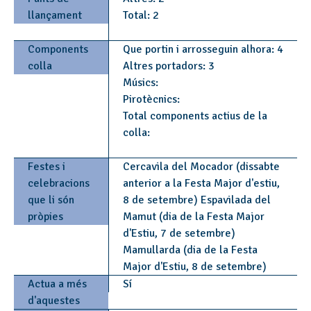
llançament
Total: 2
Components
Que portin i arrosseguin alhora: 4
colla
Altres portadors: 3
Músics:
Pirotècnics:
Total components actius de la
colla:
Festes i
Cercavila del Mocador (dissabte
celebracions
anterior a la Festa Major d'estiu,
que li són
8 de setembre) Espavilada del
pròpies
Mamut (dia de la Festa Major
d'Estiu, 7 de setembre)
Mamullarda (dia de la Festa
Major d'Estiu, 8 de setembre)
Actua a més
Sí
d'aquestes