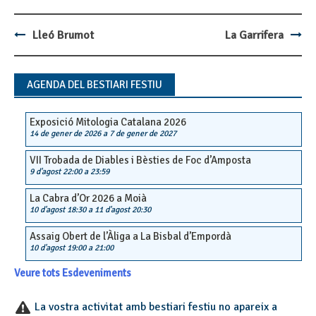
Lleó Brumot
La Garrifera
Post
navigation
AGENDA DEL BESTIARI FESTIU
Exposició Mitologia Catalana 2026
14 de gener de 2026
a
7 de gener de 2027
VII Trobada de Diables i Bèsties de Foc d’Amposta
9 d'agost 22:00
a
23:59
La Cabra d’Or 2026 a Moià
10 d'agost 18:30
a
11 d'agost 20:30
Assaig Obert de l’Àliga a La Bisbal d’Empordà
10 d'agost 19:00
a
21:00
Veure tots Esdeveniments
La vostra activitat amb bestiari festiu no apareix a