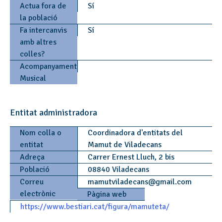
Actua fora de
Sí
la població
Fa intercanvis
Sí
amb altres
colles?
Acompanyament
Musical
Entitat administradora
Nom colla o
Coordinadora d'entitats del
entitat
Mamut de Viladecans
Adreça
Carrer Ernest Lluch, 2 bis
Població
08840 Viladecans
Correu
mamutviladecans
@
gmail.com
electrònic
Pàgina web
https://www.bestiari.cat/figura/mamuteta/