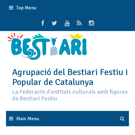
Skip
Top Menu
to
content
Agrupació del Bestiari Festiu i
Popular de Catalunya
La Federació d'entitats culturals amb figures
de Bestiari Festiu
Main Menu