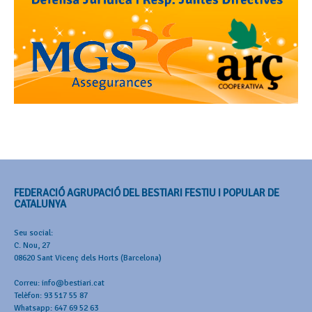
FEDERACIÓ AGRUPACIÓ DEL BESTIARI FESTIU I POPULAR DE
CATALUNYA
Seu social:
C. Nou, 27
08620 Sant Vicenç dels Horts (Barcelona)
Correu: info@bestiari.cat
Telèfon: 93 517 55 87
Whatsapp: 647 69 52 63