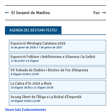
El Serpent de Manlleu
Foc
Post
navigation
AGENDA DEL BESTIARI FESTIU
Exposició Mitologia Catalana 2026
14 de gener de 2026
a
7 de gener de 2027
Exposició Folklore i Antifeixisme a Vilanova i la Geltrú
17 de juliol
a
6 d'agost
VII Trobada de Diables i Bèsties de Foc d’Amposta
9 d'agost 22:00
a
23:59
La Cabra d’Or 2026 a Moià
10 d'agost 18:30
a
11 d'agost 20:30
Assaig Obert de l’Àliga a La Bisbal d’Empordà
10 d'agost 19:00
a
21:00
Veure tots Esdeveniments