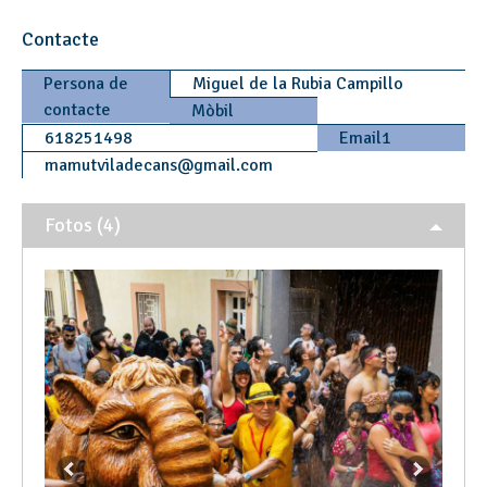
Contacte
Persona de
Miguel de la Rubia Campillo
contacte
Mòbil
618251498
Email1
mamutviladecans
@
gmail.com
Fotos (4)