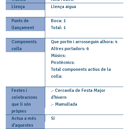
Llença
Llença aigua
Punts de
Boca: 1
llançament
Total: 1
Components
Que portin i arrosseguin alhora: 4
colla
Altres portadors: 6
Músics:
Pirotècnics:
Total components actius de la
colla:
Festes i
.- Cercavila de Festa Major
celebracions
d'hivern
que li són
.- Mamullada
pròpies
Actua a més
Sí
d'aquestes