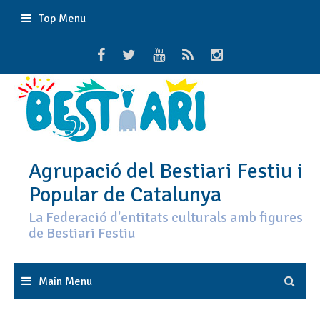
Skip
Top Menu
to
content
Agrupació del Bestiari Festiu i
Popular de Catalunya
La Federació d'entitats culturals amb figures
de Bestiari Festiu
Main Menu