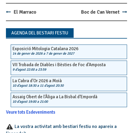
El Marraco
Boc de Can Vernet
Post
navigation
AGENDA DEL BESTIARI FESTIU
Exposició Mitologia Catalana 2026
14 de gener de 2026
a
7 de gener de 2027
VII Trobada de Diables i Bèsties de Foc d’Amposta
9 d'agost 22:00
a
23:59
La Cabra d’Or 2026 a Moià
10 d'agost 18:30
a
11 d'agost 20:30
Assaig Obert de l’Àliga a La Bisbal d’Empordà
10 d'agost 19:00
a
21:00
Veure tots Esdeveniments
La vostra activitat amb bestiari festiu no apareix a