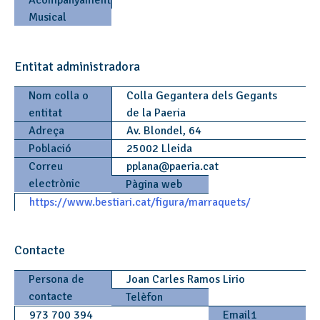
Acompanyament
Musical
Entitat administradora
Nom colla o
Colla Gegantera dels Gegants
entitat
de la Paeria
Adreça
Av. Blondel, 64
Població
25002 Lleida
Correu
pplana
@
paeria.cat
electrònic
Pàgina web
https://www.bestiari.cat/figura/marraquets/
Contacte
Persona de
Joan Carles Ramos Lirio
contacte
Telèfon
973 700 394
Email1