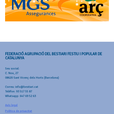
FEDERACIÓ AGRUPACIÓ DEL BESTIARI FESTIU I POPULAR DE
CATALUNYA
Seu social:
C. Nou, 27
08620 Sant Vicenç dels Horts (Barcelona)
Correu: info@bestiari.cat
Telèfon: 93 517 55 87
Whatsapp: 647 69 52 63
Avís legal
Política de privacitat