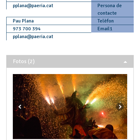
pplana
@
paeria.cat
Persona de
contacte
Pau Plana
Telèfon
973 700 394
Email1
pplana
@
paeria.cat
Fotos (2)