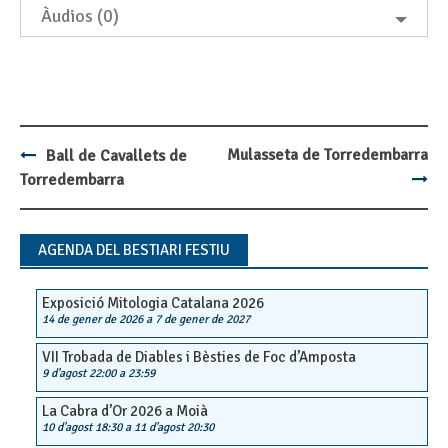
Àudios (0)
Mulasseta de Torredembarra
Ball de Cavallets de
Post
Torredembarra
navigation
AGENDA DEL BESTIARI FESTIU
Exposició Mitologia Catalana 2026
14 de gener de 2026
a
7 de gener de 2027
VII Trobada de Diables i Bèsties de Foc d’Amposta
9 d'agost 22:00
a
23:59
La Cabra d’Or 2026 a Moià
10 d'agost 18:30
a
11 d'agost 20:30