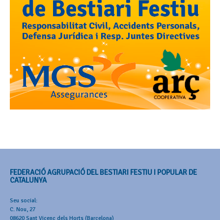
FEDERACIÓ AGRUPACIÓ DEL BESTIARI FESTIU I POPULAR DE
CATALUNYA
Seu social:
C. Nou, 27
08620 Sant Vicenç dels Horts (Barcelona)