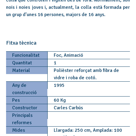
colla que controlen i vigilen des de fora. Normalment, són
nois i noies joves i, actualment, la colla està formada per
un grup d’unes 16 persones, majors de 16 anys.
Fitxa tècnica
Funcionalitat
Foc, Animació
Quantitat
1
Material
Polièster reforçat amb fibra de
vidre i roba de cotó.
Any de
1995
construcció
Pes
60 Kg
Constructor
Carles Carbús
Principals
reformes
Mides
Llargada: 250 cm, Amplada: 100