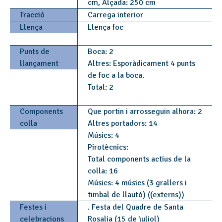
cm, Alçada: 250 cm
Tracció
Carrega interior
Llença
Llença foc
Punts de
Boca: 2
llançament
Altres: Esporàdicament 4 punts
de foc a la boca.
Total: 2
Components
Que portin i arrosseguin alhora: 2
colla
Altres portadors: 14
Músics: 4
Pirotècnics:
Total components actius de la
colla: 16
Músics: 4 músics (3 grallers i
timbal de llautó) ((externs))
Festes i
. Festa del Quadre de Santa
celebracions
Rosalia (15 de juliol)