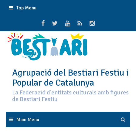
Skip
Top Menu
to
content
Agrupació del Bestiari Festiu i
Popular de Catalunya
La Federació d'entitats culturals amb figures
de Bestiari Festiu
Main Menu