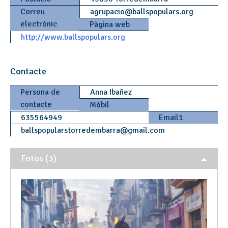
Correu
agrupacio
@
ballspopulars.org
electrònic
Pàgina web
http://www.ballspopulars.org
Contacte
Persona de
Anna Ibañez
contacte
Mòbil
635564949
Email1
ballspopularstorredembarra
@
gmail.com
Fotos (3)