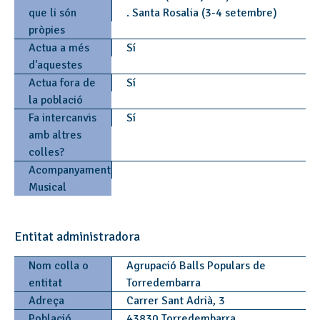
que li són
. Santa Rosalia (3-4 setembre)
pròpies
Actua a més
Sí
d'aquestes
Actua fora de
Sí
la població
Fa intercanvis
Sí
amb altres
colles?
Acompanyament
Musical
Entitat administradora
Nom colla o
Agrupació Balls Populars de
entitat
Torredembarra
Adreça
Carrer Sant Adrià, 3
Població
43830 Torredembarra