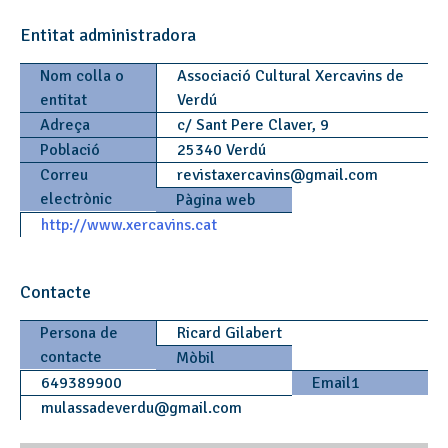
Entitat administradora
Nom colla o
Associació Cultural Xercavins de
entitat
Verdú
Adreça
c/ Sant Pere Claver, 9
Població
25340 Verdú
Correu
revistaxercavins
@
gmail.com
electrònic
Pàgina web
http://www.xercavins.cat
Contacte
Persona de
Ricard Gilabert
contacte
Mòbil
649389900
Email1
mulassadeverdu
@
gmail.com