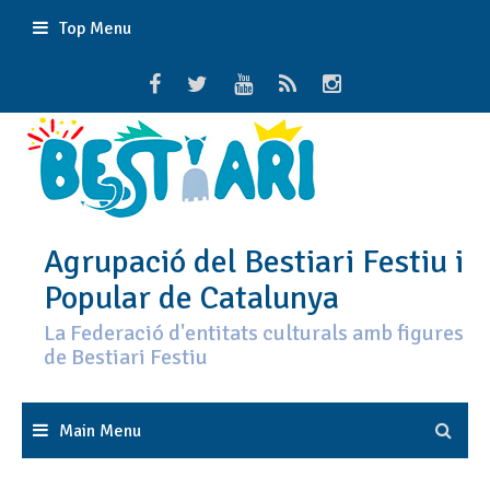
Skip
Top Menu
to
content
Agrupació del Bestiari Festiu i
Popular de Catalunya
La Federació d'entitats culturals amb figures
de Bestiari Festiu
Main Menu