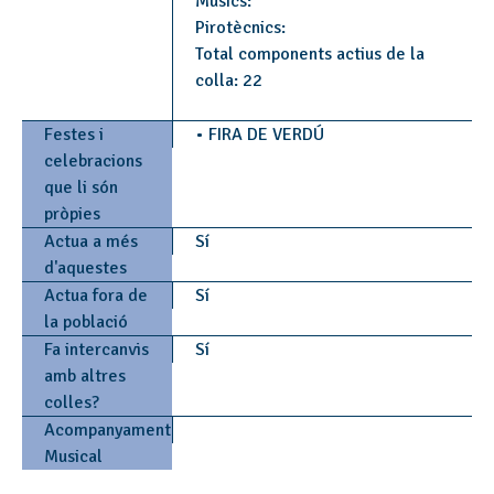
Músics:
Pirotècnics:
Total components actius de la
colla: 22
Festes i
• FIRA DE VERDÚ
celebracions
que li són
pròpies
Actua a més
Sí
d'aquestes
Actua fora de
Sí
la població
Fa intercanvis
Sí
amb altres
colles?
Acompanyament
Musical