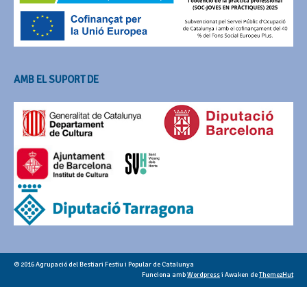
AMB EL SUPORT DE
© 2016 Agrupació del Bestiari Festiu i Popular de Catalunya
Funciona amb
Wordpress
i Awaken de
ThemezHut