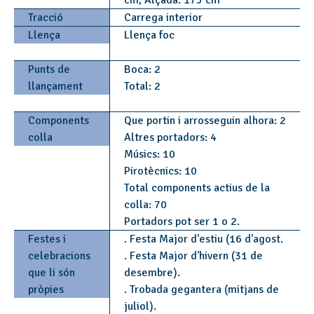
cm, Alçada: 175 cm
Tracció
Carrega interior
Llença
Llença foc
Punts de
Boca: 2
llançament
Total: 2
Components
Que portin i arrosseguin alhora: 2
colla
Altres portadors: 4
Músics: 10
Pirotècnics: 10
Total components actius de la
colla: 70
Portadors pot ser 1 o 2.
Festes i
. Festa Major d'estiu (16 d'agost.
celebracions
. Festa Major d'hivern (31 de
que li són
desembre).
pròpies
. Trobada gegantera (mitjans de
juliol).