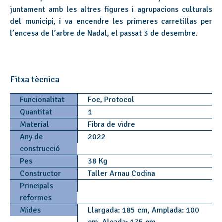
juntament amb les altres figures i agrupacions culturals
del municipi, i va encendre les primeres carretillas per
l’encesa de l’arbre de Nadal, el passat 3 de desembre.
Fitxa tècnica
Funcionalitat
Foc, Protocol
Quantitat
1
Material
Fibra de vidre
Any de
2022
construcció
Pes
38 Kg
Constructor
Taller Arnau Codina
Principals
reformes
Mides
Llargada: 185 cm, Amplada: 100