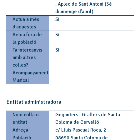
. Aplec de Sant Antoni (3è
diumenge d'abril)
Actua a més
Sí
d'aquestes
Actua fora de
Sí
la població
Fa intercanvis
Sí
amb altres
colles?
Acompanyament
Musical
Entitat administradora
Nom colla o
Geganters i Grallers de Santa
entitat
Coloma de Cervelló
Adreça
c/ Lluís Pascual Roca, 2
Població
08690 Santa Coloma de