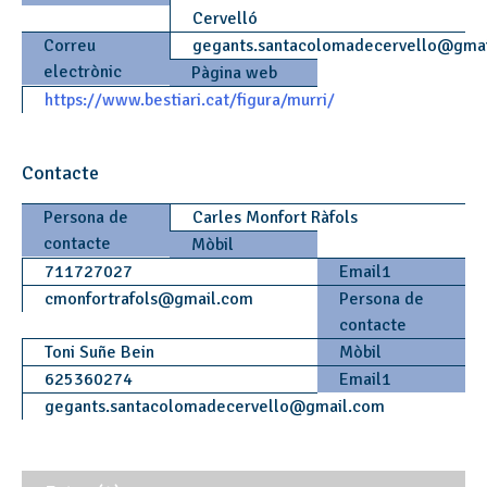
Cervelló
Correu
gegants.santacolomadecervello
@
gma
electrònic
Pàgina web
https://www.bestiari.cat/figura/murri/
Contacte
Persona de
Carles Monfort Ràfols
contacte
Mòbil
711727027
Email1
cmonfortrafols
@
gmail.com
Persona de
contacte
Toni Suñe Bein
Mòbil
625360274
Email1
gegants.santacolomadecervello
@
gmail.com