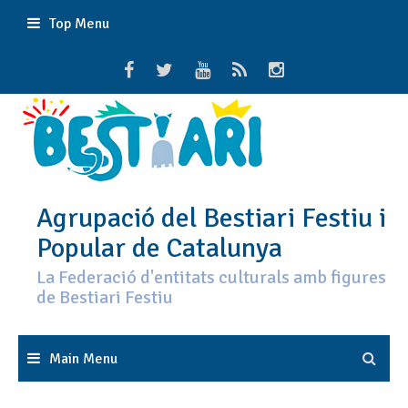
Skip
Top Menu
to
content
Agrupació del Bestiari Festiu i
Popular de Catalunya
La Federació d'entitats culturals amb figures
de Bestiari Festiu
Main Menu