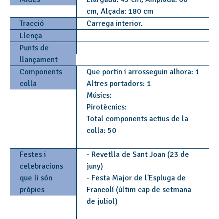
cm, Alçada: 180 cm
Tracció
Carrega interior.
Llença
Punts de
llançament
Components
Que portin i arrosseguin alhora: 1
colla
Altres portadors: 1
Músics:
Pirotècnics:
Total components actius de la
colla: 50
Festes i
- Revetlla de Sant Joan (23 de
celebracions
juny)
que li són
- Festa Major de l'Espluga de
pròpies
Francolí (últim cap de setmana
de juliol)