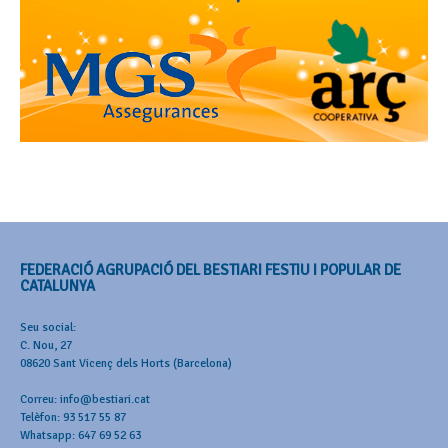
FEDERACIÓ AGRUPACIÓ DEL BESTIARI FESTIU I POPULAR DE
CATALUNYA
Seu social:
C. Nou, 27
08620 Sant Vicenç dels Horts (Barcelona)
Correu: info@bestiari.cat
Telèfon: 93 517 55 87
Whatsapp: 647 69 52 63