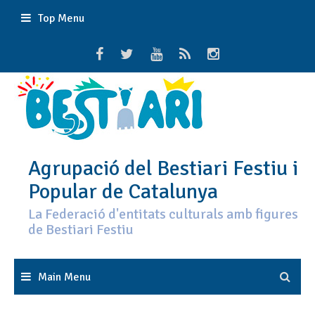
Skip
Top Menu
to
content
Agrupació del Bestiari Festiu i
Popular de Catalunya
La Federació d'entitats culturals amb figures
de Bestiari Festiu
Main Menu