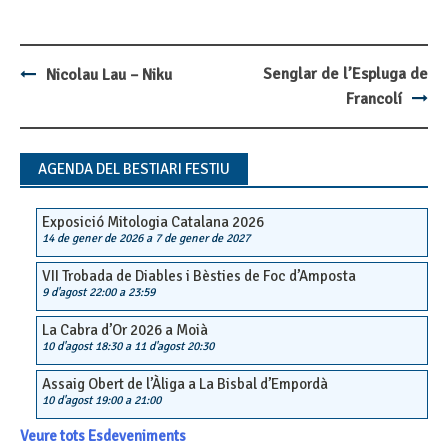
Senglar de l’Espluga de
Nicolau Lau – Niku
Post
Francolí
navigation
AGENDA DEL BESTIARI FESTIU
Exposició Mitologia Catalana 2026
14 de gener de 2026
a
7 de gener de 2027
VII Trobada de Diables i Bèsties de Foc d’Amposta
9 d'agost 22:00
a
23:59
La Cabra d’Or 2026 a Moià
10 d'agost 18:30
a
11 d'agost 20:30
Assaig Obert de l’Àliga a La Bisbal d’Empordà
10 d'agost 19:00
a
21:00
Veure tots Esdeveniments