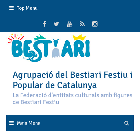
Skip
Top Menu
to
content
Agrupació del Bestiari Festiu i
Popular de Catalunya
La Federació d'entitats culturals amb figures
de Bestiari Festiu
Main Menu