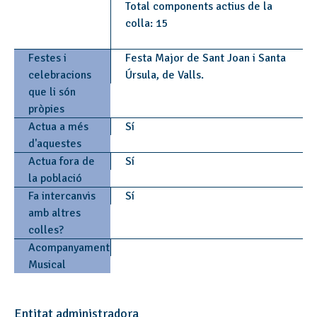
Total components actius de la
colla: 15
Festes i
Festa Major de Sant Joan i Santa
celebracions
Úrsula, de Valls.
que li són
pròpies
Actua a més
Sí
d'aquestes
Actua fora de
Sí
la població
Fa intercanvis
Sí
amb altres
colles?
Acompanyament
Musical
Entitat administradora