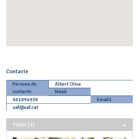
Contacte
Persona de
Albert Oliva
contacte
Mòbil
661894938
Email1
uaf
@
uaf.cat
Fotos (1)