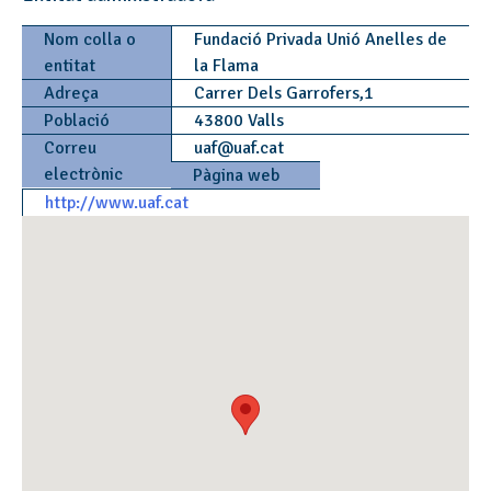
Nom colla o
Fundació Privada Unió Anelles de
entitat
la Flama
Adreça
Carrer Dels Garrofers,1
Població
43800 Valls
Correu
uaf
@
uaf.cat
electrònic
Pàgina web
http://www.uaf.cat