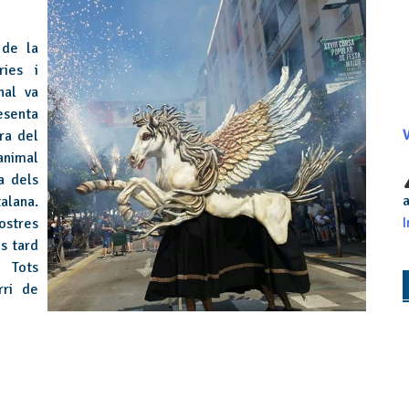
 de la
ries i
nal va
esenta
ra del
V
animal
a dels
a
alana.
I
ostres
s tard
. Tots
rri de