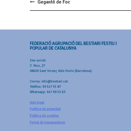
Gegantó de Foc
Post
navigation
FEDERACIÓ AGRUPACIÓ DEL BESTIARI FESTIU I
POPULAR DE CATALUNYA
Seu social:
C. Nou, 27
08620 Sant Vicenç dels Horts (Barcelona)
Correu: info@bestiari.cat
Telèfon: 93 517 55 87
Whatsapp: 647 69 52 63
Avís legal
Política de privacitat
Política de cookies
Portal de transparència