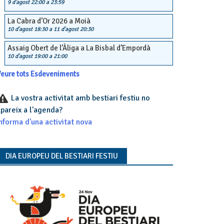
9 d'agost 22:00
a
23:59
La Cabra d’Or 2026 a Moià
10 d'agost 18:30
a
11 d'agost 20:30
Assaig Obert de l’Àliga a La Bisbal d’Empordà
10 d'agost 19:00
a
21:00
eure tots Esdeveniments
La vostra activitat amb bestiari festiu no
pareix a l'agenda?
nforma d'una activitat nova
DIA EUROPEU DEL BESTIARI FESTIU