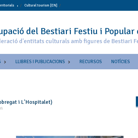
erritorials
Cultural tourism [EN]
pació del Bestiari Festiu i Popular
eració d'entitats culturals amb figures de Bestiari F
S
LLIBRES I PUBLICACIONS
RECURSOS
NOTÍCIES
obregat i L'Hospitalet)
ri