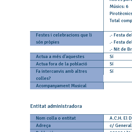
Músics: 6
Pirotècnics
Total comp
Festes i celebracions que li
.- Festa de
són pròpies
.- Festa de
.- Nit de B
Actua a més d'aquestes
Sí
Actua fora de la població
Sí
Fa intercanvis amb altres
Sí
colles?
Acompanyament Musical
Entitat administradora
Nom colla o entitat
A.C.H. El 
Adreça
c/ General