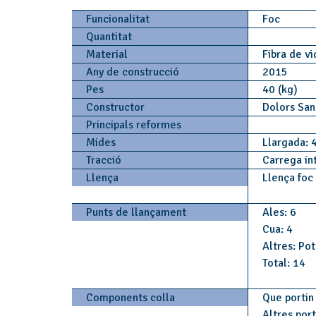
Funcionalitat
Foc
Quantitat
Material
Fibra de vi
Any de construcció
2015
Pes
40 (kg)
Constructor
Dolors Sa
Principals reformes
Mides
Llargada: 
Tracció
Carrega in
Llença
Llença foc
Punts de llançament
Ales: 6
Cua: 4
Altres: Po
Total: 14
Components colla
Que portin 
Altres por