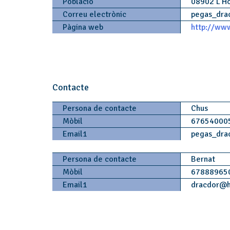
Població
08902 L'Ho
Correu electrònic
pegas_dra
Pàgina web
http://www
Contacte
Persona de contacte
Chus
Mòbil
67654000
Email1
pegas_dra
Persona de contacte
Bernat
Mòbil
67888965
Email1
dracdor
@