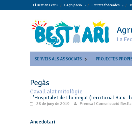
Skip
El Bestiari Festiu
L’Agrupació
Entitats federades
T
to
content
Agru
La Fed
SERVEIS ALS ASSOCIATS
PROJECTES PROPI
Pegàs
Cavall alat mitològic
L'Hospitalet de Llobregat (territorial Baix Ll
28 de juny de 2019
Premsa i Comunicació Bestia
Anecdotari