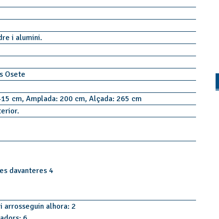
dre i alumini.
ns Osete
415 cm, Amplada: 200 cm, Alçada: 265 cm
terior.
tes davanteres 4
i arrosseguin alhora: 2
tadors: 6