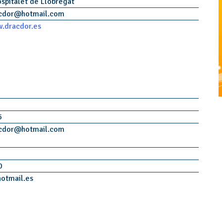
spitalet de Llobregat
cdor
@
hotmail.com
.dracdor.es
5
cdor
@
hotmail.com
0
hotmail.es