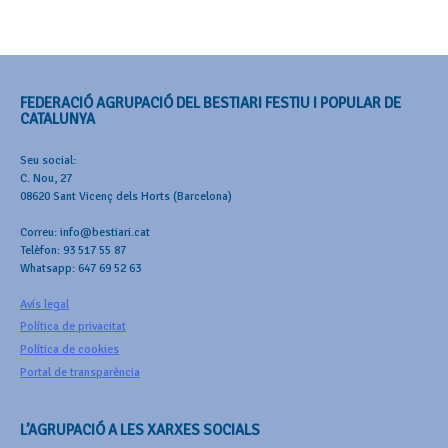
FEDERACIÓ AGRUPACIÓ DEL BESTIARI FESTIU I POPULAR DE
CATALUNYA
Seu social:
C. Nou, 27
08620 Sant Vicenç dels Horts (Barcelona)
Correu: info@bestiari.cat
Telèfon: 93 517 55 87
Whatsapp: 647 69 52 63
Avís legal
Política de privacitat
Política de cookies
Portal de transparència
L’AGRUPACIÓ A LES XARXES SOCIALS