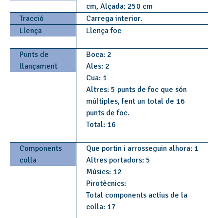
cm, Alçada: 250 cm
Tracció
Carrega interior.
Llença
Llença foc
Punts de
Boca: 2
llançament
Ales: 2
Cua: 1
Altres: 5 punts de foc que són
múltiples, fent un total de 16
punts de foc.
Total: 16
Components
Que portin i arrosseguin alhora: 1
colla
Altres portadors: 5
Músics: 12
Pirotècnics:
Total components actius de la
colla: 17