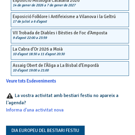
Exposició Mitologia Catalana 2026
14 de gener de 2026
a
7 de gener de 2027
Exposició Folklore i Antifeixisme a Vilanova i la Geltrú
17 de juliol
a
6 d'agost
VII Trobada de Diables i Bèsties de Foc d’Amposta
9 d'agost 22:00
a
23:59
La Cabra d’Or 2026 a Moià
10 d'agost 18:30
a
11 d'agost 20:30
Assaig Obert de l’Àliga a La Bisbal d’Empordà
10 d'agost 19:00
a
21:00
Veure tots Esdeveniments
La vostra activitat amb bestiari festiu no apareix a
l'agenda?
Informa d'una activitat nova
DIA EUROPEU DEL BESTIARI FESTIU