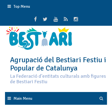
Skip
Top Menu
to
content
Agrupació del Bestiari Festiu i
Popular de Catalunya
La Federació d'entitats culturals amb figures
de Bestiari Festiu
Main Menu