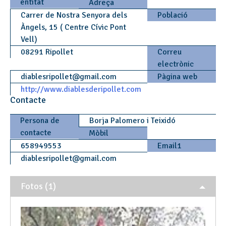
entitat
Adreça
Carrer de Nostra Senyora dels
Població
Àngels, 15 ( Centre Cívic Pont
Vell)
08291 Ripollet
Correu
electrònic
diablesripollet
@
gmail.com
Pàgina web
http://www.diablesderipollet.com
Contacte
Persona de
Borja Palomero i Teixidó
contacte
Mòbil
658949553
Email1
diablesripollet
@
gmail.com
Fotos (1)