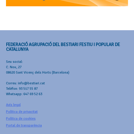
FEDERACIÓ AGRUPACIÓ DEL BESTIARI FESTIU I POPULAR DE
CATALUNYA
Seu social:
C. Nou, 27
08620 Sant Vicenç dels Horts (Barcelona)
Correu: info@bestiari.cat
Telèfon: 93 517 55 87
Whatsapp: 647 69 52 63
Avís legal
Política de privacitat
Política de cookies
Portal de transparència