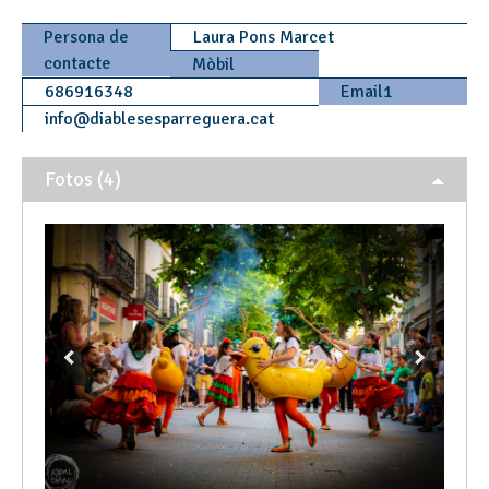
Persona de
Laura Pons Marcet
contacte
Mòbil
686916348
Email1
info
@
diablesesparreguera.cat
Fotos (4)