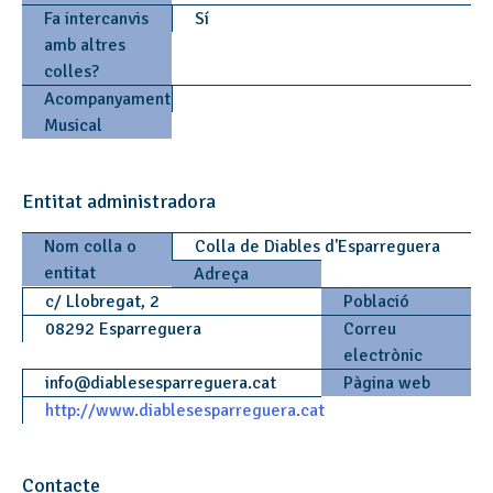
Fa intercanvis
Sí
amb altres
colles?
Acompanyament
Musical
Entitat administradora
Nom colla o
Colla de Diables d'Esparreguera
entitat
Adreça
c/ Llobregat, 2
Població
08292 Esparreguera
Correu
electrònic
info
@
diablesesparreguera.cat
Pàgina web
http://www.diablesesparreguera.cat
Contacte