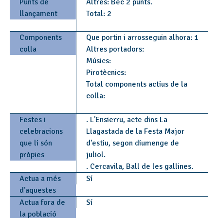
Punts de
Altres: Bec 2 punts.
llançament
Total: 2
Components
Que portin i arrosseguin alhora: 1
colla
Altres portadors:
Músics:
Pirotècnics:
Total components actius de la
colla:
Festes i
. L'Ensierru, acte dins La
celebracions
Llagastada de la Festa Major
que li són
d'estiu, segon diumenge de
pròpies
juliol.
. Cercavila, Ball de les gallines.
Actua a més
Sí
d'aquestes
Actua fora de
Sí
la població