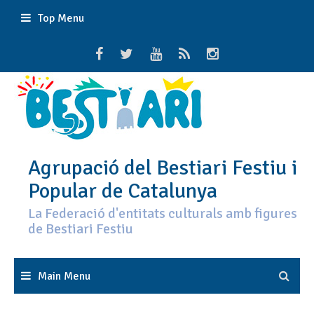
Skip
Top Menu
to
content
Agrupació del Bestiari Festiu i
Popular de Catalunya
La Federació d'entitats culturals amb figures
de Bestiari Festiu
Main Menu