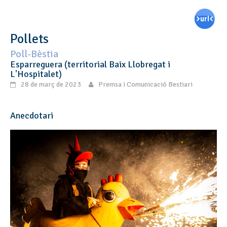
Pollets
Poll-Bèstia
Esparreguera (territorial Baix Llobregat i
L'Hospitalet)
28 de març de 2023
Premsa i Comunicació Bestiari
Anecdotari