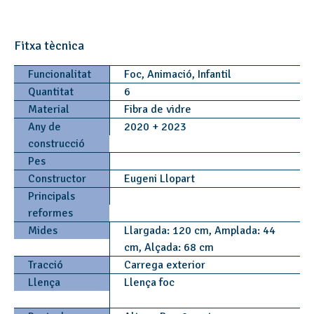
Fitxa tècnica
Funcionalitat
Foc, Animació, Infantil
Quantitat
6
Material
Fibra de vidre
Any de
2020 + 2023
construcció
Pes
Constructor
Eugeni Llopart
Principals
reformes
Mides
Llargada: 120 cm, Amplada: 44
cm, Alçada: 68 cm
Tracció
Carrega exterior
Llença
Llença foc