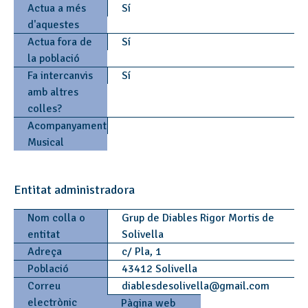
Actua a més
Sí
d'aquestes
Actua fora de
Sí
la població
Fa intercanvis
Sí
amb altres
colles?
Acompanyament
Musical
Entitat administradora
Nom colla o
Grup de Diables Rigor Mortis de
entitat
Solivella
Adreça
c/ Pla, 1
Població
43412 Solivella
Correu
diablesdesolivella
@
gmail.com
electrònic
Pàgina web