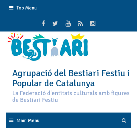
Skip
Top Menu
to
content
Agrupació del Bestiari Festiu i
Popular de Catalunya
La Federació d'entitats culturals amb figures
de Bestiari Festiu
Main Menu