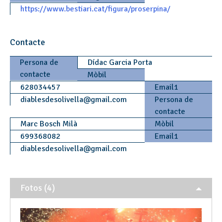
https://www.bestiari.cat/figura/proserpina/
Contacte
Persona de
Dídac Garcia Porta
contacte
Mòbil
628034457
Email1
diablesdesolivella
@
gmail.com
Persona de
contacte
Marc Bosch Milà
Mòbil
699368082
Email1
diablesdesolivella
@
gmail.com
Fotos (4)