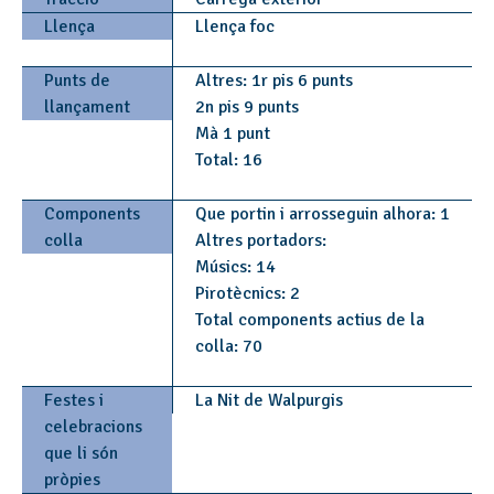
Llença
Llença foc
Punts de
Altres: 1r pis 6 punts
llançament
2n pis 9 punts
Mà 1 punt
Total: 16
Components
Que portin i arrosseguin alhora: 1
colla
Altres portadors:
Músics: 14
Pirotècnics: 2
Total components actius de la
colla: 70
Festes i
La Nit de Walpurgis
celebracions
que li són
pròpies