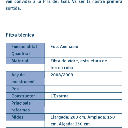
van convidar a la Fira del Gall. Va ser la nostra primera
sortida.
Fitxa tècnica
Funcionalitat
Foc, Animació
Quantitat
Material
Fibra de vidre, estructura de
ferro i roba
Any de
2008/2009
construcció
Pes
Constructor
L'Estarna
Principals
reformes
Mides
Llargada: 200 cm, Amplada: 150
cm, Alçada: 350 cm