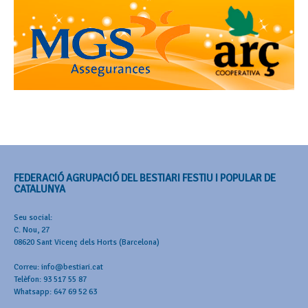
FEDERACIÓ AGRUPACIÓ DEL BESTIARI FESTIU I POPULAR DE
CATALUNYA
Seu social:
C. Nou, 27
08620 Sant Vicenç dels Horts (Barcelona)
Correu: info@bestiari.cat
Telèfon: 93 517 55 87
Whatsapp: 647 69 52 63