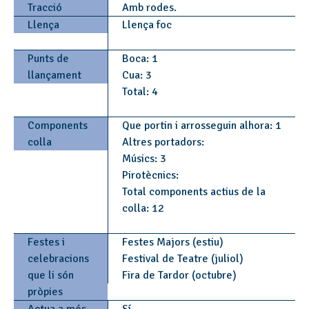
Tracció
Amb rodes.
Llença
Llença foc
Punts de
Boca: 1
llançament
Cua: 3
Total: 4
Components
Que portin i arrosseguin alhora: 1
colla
Altres portadors:
Músics: 3
Pirotècnics:
Total components actius de la
colla: 12
Festes i
Festes Majors (estiu)
celebracions
Festival de Teatre (juliol)
que li són
Fira de Tardor (octubre)
pròpies
Actua a més
Sí