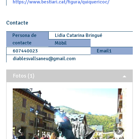
https://www.bestiari.cat/figura/quiquericoc/
Contacte
Persona de
Lidia Catarina Bringué
contacte
Mòbil
607440023
Email1
diablesvallsaneu
@
gmail.com
Fotos (1)