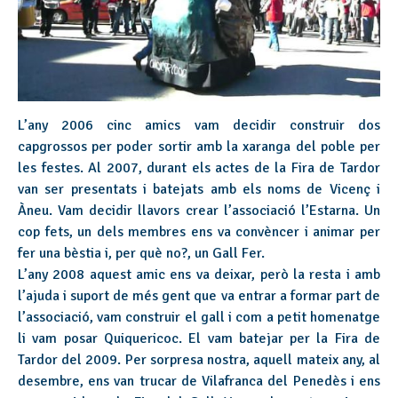
L’any 2006 cinc amics vam decidir construir dos
capgrossos per poder sortir amb la xaranga del poble per
les festes. Al 2007, durant els actes de la Fira de Tardor
van ser presentats i batejats amb els noms de Vicenç i
Àneu. Vam decidir llavors crear l’associació l’Estarna. Un
cop fets, un dels membres ens va convèncer i animar per
fer una bèstia i, per què no?, un Gall Fer.
L’any 2008 aquest amic ens va deixar, però la resta i amb
l’ajuda i suport de més gent que va entrar a formar part de
l’associació, vam construir el gall i com a petit homenatge
li vam posar Quiquericoc. El vam batejar per la Fira de
Tardor del 2009. Per sorpresa nostra, aquell mateix any, al
desembre, ens van trucar de Vilafranca del Penedès i ens