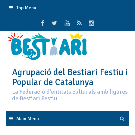
Skip
Top Menu
to
content
Agrupació del Bestiari Festiu i
Popular de Catalunya
La Federació d'entitats culturals amb figures
de Bestiari Festiu
Main Menu