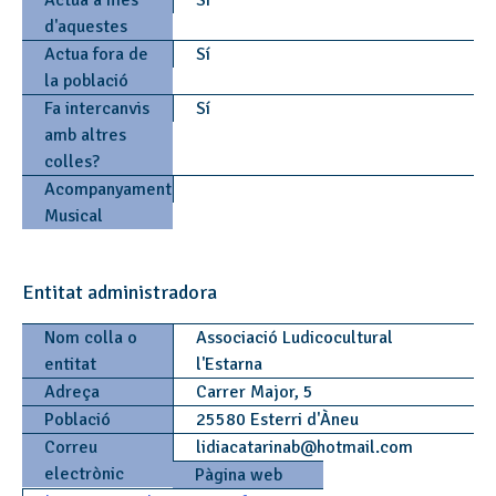
d'aquestes
Actua fora de
Sí
la població
Fa intercanvis
Sí
amb altres
colles?
Acompanyament
Musical
Entitat administradora
Nom colla o
Associació Ludicocultural
entitat
l'Estarna
Adreça
Carrer Major, 5
Població
25580 Esterri d'Àneu
Correu
lidiacatarinab
@
hotmail.com
electrònic
Pàgina web