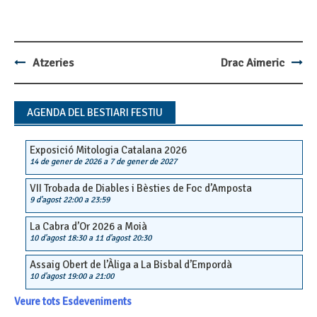
Atzeries
Drac Aimeric
Post
navigation
AGENDA DEL BESTIARI FESTIU
Exposició Mitologia Catalana 2026
14 de gener de 2026
a
7 de gener de 2027
VII Trobada de Diables i Bèsties de Foc d’Amposta
9 d'agost 22:00
a
23:59
La Cabra d’Or 2026 a Moià
10 d'agost 18:30
a
11 d'agost 20:30
Assaig Obert de l’Àliga a La Bisbal d’Empordà
10 d'agost 19:00
a
21:00
Veure tots Esdeveniments