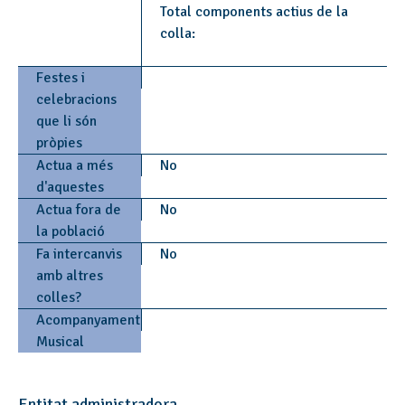
Total components actius de la
colla:
Festes i
celebracions
que li són
pròpies
Actua a més
No
d'aquestes
Actua fora de
No
la població
Fa intercanvis
No
amb altres
colles?
Acompanyament
Musical
Entitat administradora