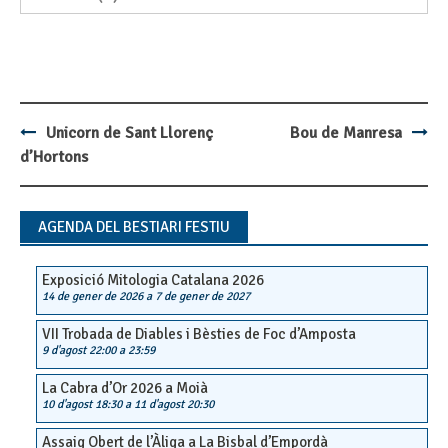
Unicorn de Sant Llorenç
Bou de Manresa
Post
d’Hortons
navigation
AGENDA DEL BESTIARI FESTIU
Exposició Mitologia Catalana 2026
14 de gener de 2026
a
7 de gener de 2027
VII Trobada de Diables i Bèsties de Foc d’Amposta
9 d'agost 22:00
a
23:59
La Cabra d’Or 2026 a Moià
10 d'agost 18:30
a
11 d'agost 20:30
Assaig Obert de l’Àliga a La Bisbal d’Empordà