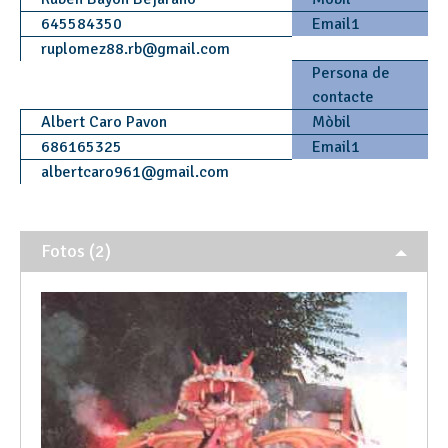
645584350
Email1
ruplomez88.rb
@
gmail.com
Persona de
contacte
Albert Caro Pavon
Mòbil
686165325
Email1
albertcaro961
@
gmail.com
Fotos (2)