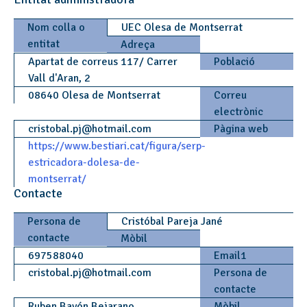
Nom colla o
UEC Olesa de Montserrat
entitat
Adreça
Apartat de correus 117/ Carrer
Població
Vall d'Aran, 2
08640 Olesa de Montserrat
Correu
electrònic
cristobal.pj
@
hotmail.com
Pàgina web
https://www.bestiari.cat/figura/serp-
estricadora-dolesa-de-
montserrat/
Contacte
Persona de
Cristóbal Pareja Jané
contacte
Mòbil
697588040
Email1
cristobal.pj
@
hotmail.com
Persona de
contacte
Ruben Bayón Bejarano
Mòbil