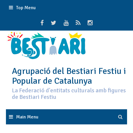
Skip
Top Menu
to
content
Agrupació del Bestiari Festiu i
Popular de Catalunya
La Federació d'entitats culturals amb figures
de Bestiari Festiu
Main Menu