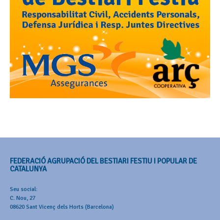
FEDERACIÓ AGRUPACIÓ DEL BESTIARI FESTIU I POPULAR DE
CATALUNYA
Seu social:
C. Nou, 27
08620 Sant Vicenç dels Horts (Barcelona)