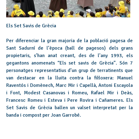
Els Set Savis de Grècia
Per diferenciar la gran majoria de la població pagesa de
Sant Sadurní de l’època (ball de pagesos) dels grans
propietaris, s’han anat creant, des de l’any 1993, els
gegantons anomenats “Els set savis de Grècia”. Són 7
personatges representatius d’un grup de terratinents que
van destacar en la lluita contra la fil·loxera: Manuel
Raventós i Domènech, Marc Mir i Capellà, Antoni Escayola
i Font, Modest Casanovas i Romeu, Rafael Mir i Deàs,
Francesc Romeu i Esteva i Pere Rovira i Cañameres. Els
Set Savis de Grècia ballen un valset interpretat per la
banda i compost per Joan Garrobé.