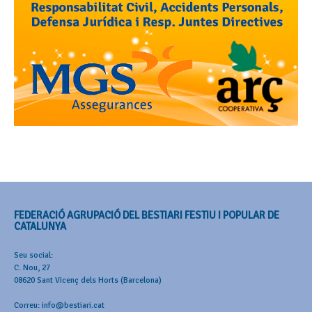
FEDERACIÓ AGRUPACIÓ DEL BESTIARI FESTIU I POPULAR DE
CATALUNYA
Seu social:
C. Nou, 27
08620 Sant Vicenç dels Horts (Barcelona)
Correu: info@bestiari.cat