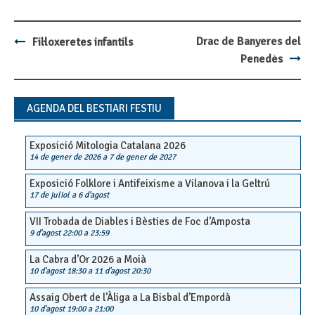
Drac de Banyeres del
Fil·loxeretes infantils
Post
Penedès
navigation
AGENDA DEL BESTIARI FESTIU
Exposició Mitologia Catalana 2026
14 de gener de 2026
a
7 de gener de 2027
Exposició Folklore i Antifeixisme a Vilanova i la Geltrú
17 de juliol
a
6 d'agost
VII Trobada de Diables i Bèsties de Foc d’Amposta
9 d'agost 22:00
a
23:59
La Cabra d’Or 2026 a Moià
10 d'agost 18:30
a
11 d'agost 20:30
Assaig Obert de l’Àliga a La Bisbal d’Empordà
10 d'agost 19:00
a
21:00