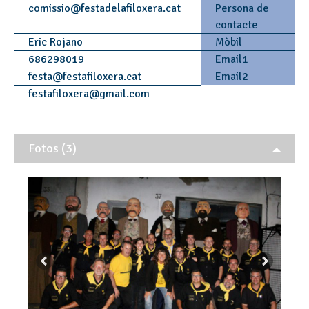
comissio
@
festadelafiloxera.cat
Persona de
contacte
Eric Rojano
Mòbil
686298019
Email1
festa
@
festafiloxera.cat
Email2
festafiloxera
@
gmail.com
Fotos (3)