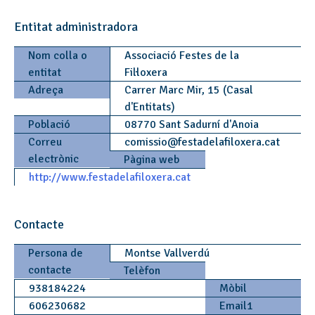
Entitat administradora
Nom colla o
Associació Festes de la
entitat
Fil·loxera
Adreça
Carrer Marc Mir, 15 (Casal
d'Entitats)
Població
08770 Sant Sadurní d'Anoia
Correu
comissio
@
festadelafiloxera.cat
electrònic
Pàgina web
http://www.festadelafiloxera.cat
Contacte
Persona de
Montse Vallverdú
contacte
Telèfon
938184224
Mòbil
606230682
Email1