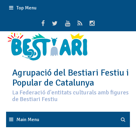
Skip
Top Menu
to
content
Agrupació del Bestiari Festiu i
Popular de Catalunya
La Federació d'entitats culturals amb figures
de Bestiari Festiu
Main Menu