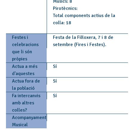
Músics: 8
Pirotècnics:
Total components actius de la
colla: 18
Festes i
Festa de la Fil·loxera, 7 i 8 de
celebracions
setembre (Fires i Festes).
que li són
pròpies
Actua a més
Sí
d'aquestes
Actua fora de
Sí
la població
Fa intercanvis
Sí
amb altres
colles?
Acompanyament
Musical