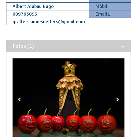
Albert Alabau Bagó
Mòbil
609763093
Email1
grallers.amicsdellers
@
gmail.com
Fotos (1)