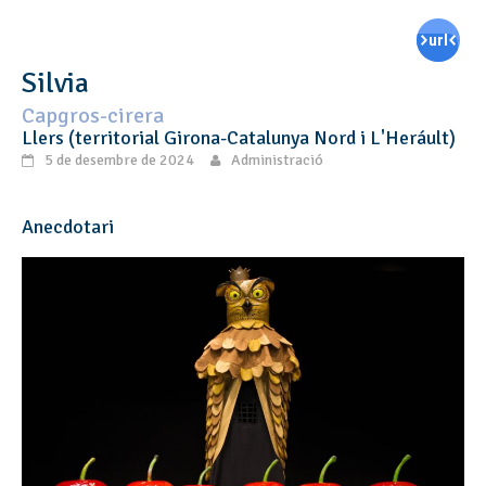
Silvia
Capgros-cirera
Llers (territorial Girona-Catalunya Nord i L'Heráult)
5 de desembre de 2024
Administració
Anecdotari