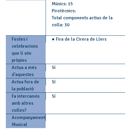
Músics: 15
Pirotècnics:
Total components actius de la
colla: 30
Festes i
● Fira de la Cirera de Llers
celebracions
que li són
pròpies
Actua a més
Sí
d'aquestes
Actua fora de
Sí
la població
Fa intercanvis
Sí
amb altres
colles?
Acompanyament
Musical