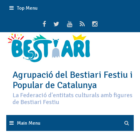
Skip
Top Menu
to
content
Agrupació del Bestiari Festiu i
Popular de Catalunya
La Federació d'entitats culturals amb figures
de Bestiari Festiu
Main Menu