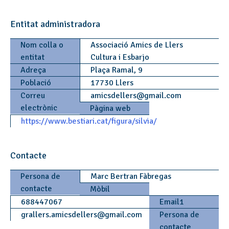
Entitat administradora
Nom colla o
Associació Amics de Llers
entitat
Cultura i Esbarjo
Adreça
Plaça Ramal, 9
Població
17730 Llers
Correu
amicsdellers
@
gmail.com
electrònic
Pàgina web
https://www.bestiari.cat/figura/silvia/
Contacte
Persona de
Marc Bertran Fàbregas
contacte
Mòbil
688447067
Email1
grallers.amicsdellers
@
gmail.com
Persona de
contacte