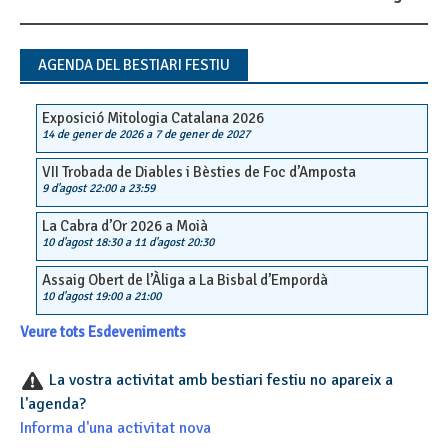
Post
navigation
AGENDA DEL BESTIARI FESTIU
Exposició Mitologia Catalana 2026
14 de gener de 2026
a
7 de gener de 2027
VII Trobada de Diables i Bèsties de Foc d’Amposta
9 d'agost 22:00
a
23:59
La Cabra d’Or 2026 a Moià
10 d'agost 18:30
a
11 d'agost 20:30
Assaig Obert de l’Àliga a La Bisbal d’Empordà
10 d'agost 19:00
a
21:00
Veure tots Esdeveniments
La vostra activitat amb bestiari festiu no apareix a
l'agenda?
Informa d'una activitat nova