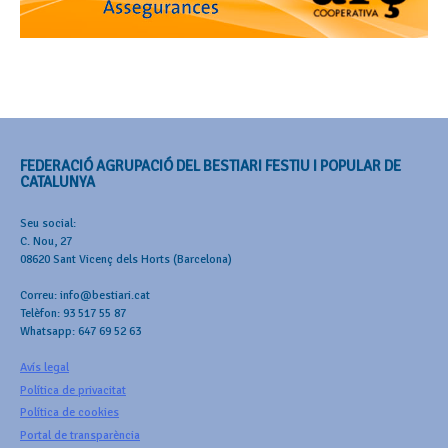
FEDERACIÓ AGRUPACIÓ DEL BESTIARI FESTIU I POPULAR DE
CATALUNYA
Seu social:
C. Nou, 27
08620 Sant Vicenç dels Horts (Barcelona)
Correu: info@bestiari.cat
Telèfon: 93 517 55 87
Whatsapp: 647 69 52 63
Avís legal
Política de privacitat
Política de cookies
Portal de transparència