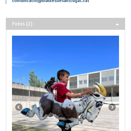
comunicacio
@
diablesdesantcugat.cat
Fotos (2)