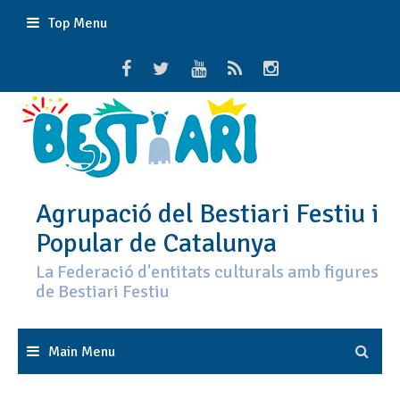
Skip
Top Menu
to
content
Agrupació del Bestiari Festiu i
Popular de Catalunya
La Federació d'entitats culturals amb figures
de Bestiari Festiu
Main Menu