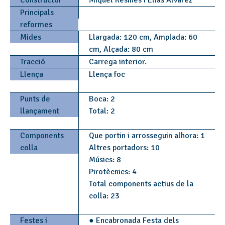
Constructor
Miquel Resines i Elías Alvarez
Principals
reformes
Mides
Llargada: 120 cm, Amplada: 60
cm, Alçada: 80 cm
Tracció
Carrega interior.
Llença
Llença foc
Punts de
Boca: 2
llançament
Total: 2
Components
Que portin i arrosseguin alhora: 1
colla
Altres portadors: 10
Músics: 8
Pirotècnics: 4
Total components actius de la
colla: 23
Festes i
● Encabronada Festa dels