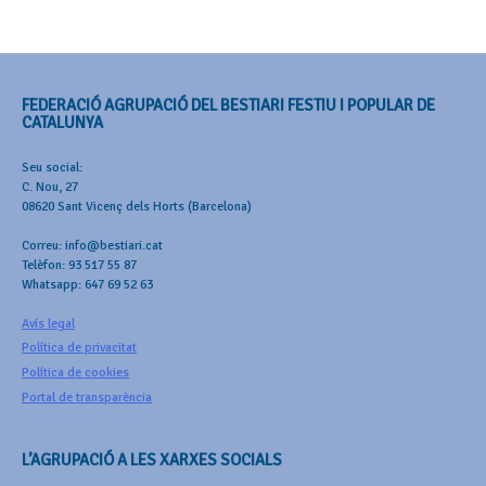
FEDERACIÓ AGRUPACIÓ DEL BESTIARI FESTIU I POPULAR DE
CATALUNYA
Seu social:
C. Nou, 27
08620 Sant Vicenç dels Horts (Barcelona)
Correu: info@bestiari.cat
Telèfon: 93 517 55 87
Whatsapp: 647 69 52 63
Avís legal
Política de privacitat
Política de cookies
Portal de transparència
L’AGRUPACIÓ A LES XARXES SOCIALS