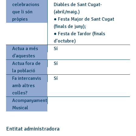
celebracions
Diables de Sant Cugat-
que li són
(abril/maig.)
pròpies
● Festa Major de Sant Cugat
(finals de juny);
● Festa de Tardor (finals
d’octubre)
Actua a més
Sí
d'aquestes
Actua fora de
Sí
la població
Fa intercanvis
Sí
amb altres
colles?
Acompanyament
Musical
Entitat administradora