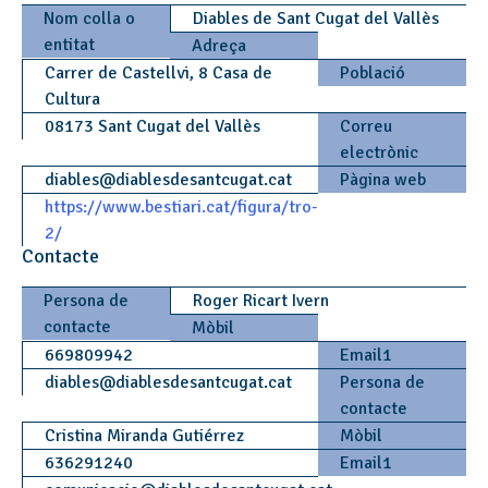
Nom colla o
Diables de Sant Cugat del Vallès
entitat
Adreça
Carrer de Castellvi, 8 Casa de
Població
Cultura
08173 Sant Cugat del Vallès
Correu
electrònic
diables
@
diablesdesantcugat.cat
Pàgina web
https://www.bestiari.cat/figura/tro-
2/
Contacte
Persona de
Roger Ricart Ivern
contacte
Mòbil
669809942
Email1
diables
@
diablesdesantcugat.cat
Persona de
contacte
Cristina Miranda Gutiérrez
Mòbil
636291240
Email1