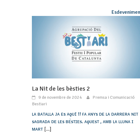
Esdevenimen
La Nit de les bèsties 2
9 de novembre de 2024
Premsa i Comunicació
Bestiari
ʟᴀ ʙᴀᴛᴀʟʟᴀ ᴊᴀ ᴇs ᴀǫᴜɪ́ !! ғᴀ ᴀɴʏs ᴅᴇ ʟᴀ ᴅᴀʀʀᴇʀᴀ ɴɪᴛ
sᴀɢʀᴀᴅᴀ ᴅᴇ ʟᴇs ʙᴇ̀sᴛɪᴇs. ᴀǫᴜᴇsᴛ , ᴀᴍʙ ʟᴀ ʟʟᴜɴᴀ ɪ
ᴍᴀʀᴛ
[...]