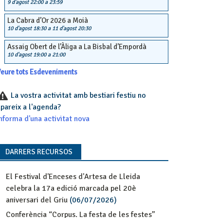
9 d'agost 22:00
a
23:59
La Cabra d’Or 2026 a Moià
10 d'agost 18:30
a
11 d'agost 20:30
Assaig Obert de l’Àliga a La Bisbal d’Empordà
10 d'agost 19:00
a
21:00
eure tots Esdeveniments
La vostra activitat amb bestiari festiu no
pareix a l'agenda?
nforma d'una activitat nova
DARRERS RECURSOS
El Festival d'Enceses d'Artesa de Lleida
celebra la 17a edició marcada pel 20è
aniversari del Griu
(06/07/2026)
Conferència “Corpus. La festa de les festes”