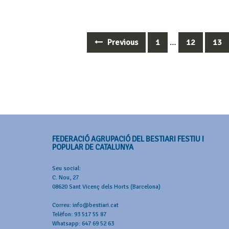
Previous
1
…
12
13
Posts
navigation
FEDERACIÓ AGRUPACIÓ DEL BESTIARI FESTIU I
POPULAR DE CATALUNYA
Seu social:
C. Nou, 27
08620 Sant Vicenç dels Horts (Barcelona)
Correu: info@bestiari.cat
Telèfon: 93 517 55 87
Whatsapp: 647 69 52 63