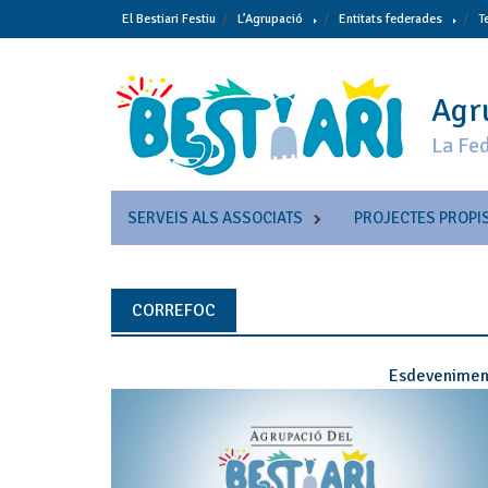
Skip
El Bestiari Festiu
L’Agrupació
Entitats federades
T
to
content
Agru
La Fed
SERVEIS ALS ASSOCIATS
PROJECTES PROPI
CORREFOC
Esdevenimen