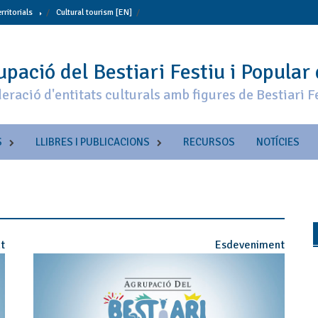
erritorials
Cultural tourism [EN]
pació del Bestiari Festiu i Popular
eració d'entitats culturals amb figures de Bestiari F
S
LLIBRES I PUBLICACIONS
RECURSOS
NOTÍCIES
t
Esdeveniment