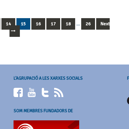
14
15
16
17
18
…
26
Next
L’AGRUPACIÓ A LES XARXES SOCIALS
SOM MEMBRES FUNDADORS DE