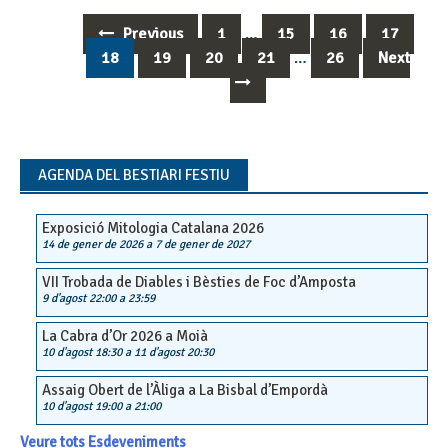
Previous
1
…
15
16
17
Posts
18
19
20
21
…
26
Next
navigation
AGENDA DEL BESTIARI FESTIU
Exposició Mitologia Catalana 2026
14 de gener de 2026
a
7 de gener de 2027
VII Trobada de Diables i Bèsties de Foc d’Amposta
9 d'agost 22:00
a
23:59
La Cabra d’Or 2026 a Moià
10 d'agost 18:30
a
11 d'agost 20:30
Assaig Obert de l’Àliga a La Bisbal d’Empordà
10 d'agost 19:00
a
21:00
Veure tots Esdeveniments