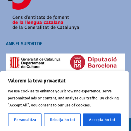
AMB EL SUPORT DE
Valorem la teva privacitat
We use cookies to enhance your browsing experience, serve
personalized ads or content, and analyze our traffic. By clicking
"Accept All", you consent to our use of cookies.
Personalitza
Rebutja-ho tot
Accepta-ho tot
© 2016 Agrupació del Bestiari Festiu i Popular de Catalunya
Funciona amb
Wordpress
i Awaken de
ThemezHut