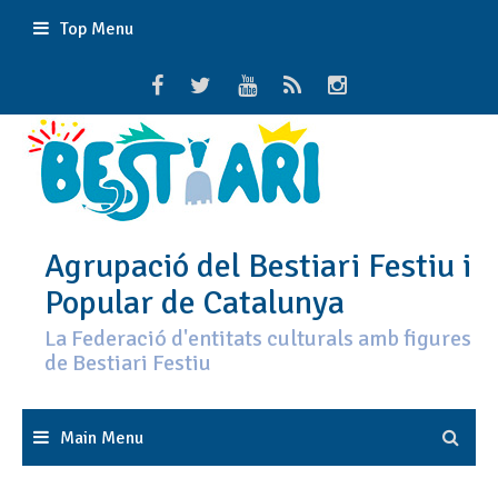
Skip
Top Menu
to
content
Agrupació del Bestiari Festiu i
Popular de Catalunya
La Federació d'entitats culturals amb figures
de Bestiari Festiu
Main Menu