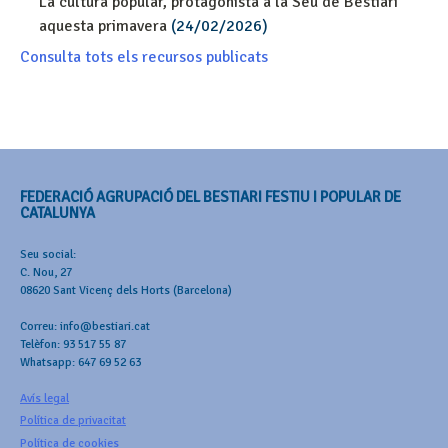
La cultura popular, protagonista a la Seu de Bestiari
aquesta primavera
(24/02/2026)
Consulta tots els recursos publicats
FEDERACIÓ AGRUPACIÓ DEL BESTIARI FESTIU I POPULAR DE
CATALUNYA
Seu social:
C. Nou, 27
08620 Sant Vicenç dels Horts (Barcelona)
Correu: info@bestiari.cat
Telèfon: 93 517 55 87
Whatsapp: 647 69 52 63
Avís legal
Política de privacitat
Política de cookies