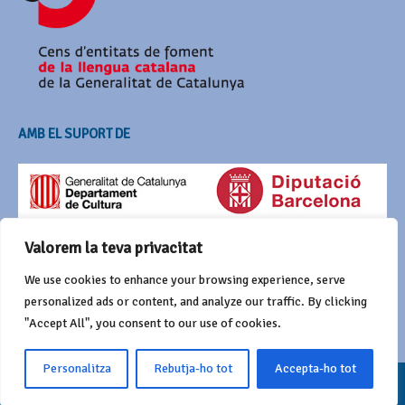
AMB EL SUPORT DE
Valorem la teva privacitat
We use cookies to enhance your browsing experience, serve
personalized ads or content, and analyze our traffic. By clicking
"Accept All", you consent to our use of cookies.
Personalitza
Rebutja-ho tot
Accepta-ho tot
© 2016 Agrupació del Bestiari Festiu i Popular de Catalunya
Funciona amb
Wordpress
i Awaken de
ThemezHut