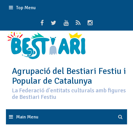
Skip
Top Menu
to
content
Agrupació del Bestiari Festiu i
Popular de Catalunya
La Federació d'entitats culturals amb figures
de Bestiari Festiu
Main Menu