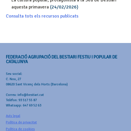
La cultura popular, protagonista a la Seu de Bestiari
aquesta primavera
(24/02/2026)
Consulta tots els recursos publicats
FEDERACIÓ AGRUPACIÓ DEL BESTIARI FESTIU I POPULAR DE
CATALUNYA
Seu social:
C. Nou, 27
08620 Sant Vicenç dels Horts (Barcelona)
Correu: info@bestiari.cat
Telèfon: 93 517 55 87
Whatsapp: 647 69 52 63
Avís legal
Política de privacitat
Política de cookies