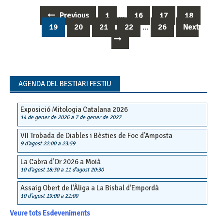
Previous
1
…
16
17
18
Posts
19
20
21
22
…
26
Next
navigation
AGENDA DEL BESTIARI FESTIU
Exposició Mitologia Catalana 2026
14 de gener de 2026
a
7 de gener de 2027
VII Trobada de Diables i Bèsties de Foc d’Amposta
9 d'agost 22:00
a
23:59
La Cabra d’Or 2026 a Moià
10 d'agost 18:30
a
11 d'agost 20:30
Assaig Obert de l’Àliga a La Bisbal d’Empordà
10 d'agost 19:00
a
21:00
Veure tots Esdeveniments