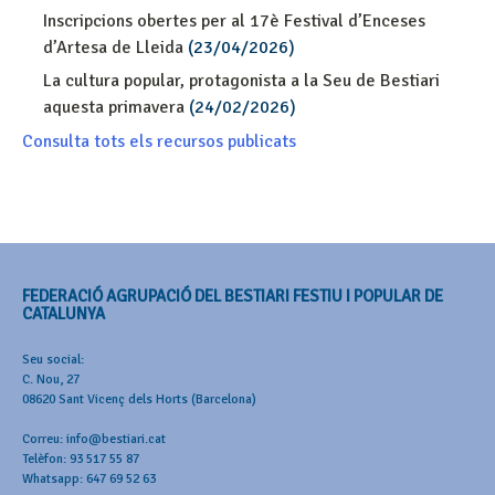
Inscripcions obertes per al 17è Festival d’Enceses
d’Artesa de Lleida
(23/04/2026)
La cultura popular, protagonista a la Seu de Bestiari
aquesta primavera
(24/02/2026)
Consulta tots els recursos publicats
FEDERACIÓ AGRUPACIÓ DEL BESTIARI FESTIU I POPULAR DE
CATALUNYA
Seu social:
C. Nou, 27
08620 Sant Vicenç dels Horts (Barcelona)
Correu: info@bestiari.cat
Telèfon: 93 517 55 87
Whatsapp: 647 69 52 63