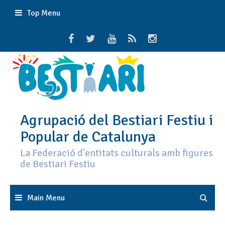
Skip
Top Menu
to
content
Agrupació del Bestiari Festiu i
Popular de Catalunya
La Federació d'entitats culturals amb figures
de Bestiari Festiu
Main Menu