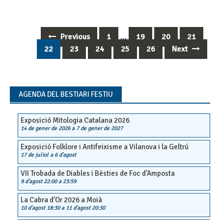
Previous
1
…
19
20
21
Posts
22
23
24
25
26
Next
navigation
AGENDA DEL BESTIARI FESTIU
Exposició Mitologia Catalana 2026
14 de gener de 2026
a
7 de gener de 2027
Exposició Folklore i Antifeixisme a Vilanova i la Geltrú
17 de juliol
a
6 d'agost
VII Trobada de Diables i Bèsties de Foc d’Amposta
9 d'agost 22:00
a
23:59
La Cabra d’Or 2026 a Moià
10 d'agost 18:30
a
11 d'agost 20:30