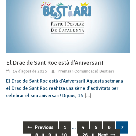
El Drac de Sant Roc està d’Aniversari!
14 d'agost de 2025
Premsa i Comunicació Bestiari
El Drac de Sant Roc està d’Aniversari! Aquesta setmana
el Drac de Sant Roc realitza una sèrie d’activitats per
celebrar el seu aniversari! Dijous, 14
[...]
Previous
1
…
4
5
6
7
Posts
8
9
10
…
26
Next