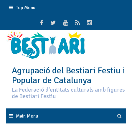
Skip
Top Menu
to
content
Agrupació del Bestiari Festiu i
Popular de Catalunya
La Federació d'entitats culturals amb figures
de Bestiari Festiu
Main Menu