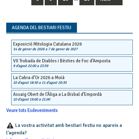
navigation
AGENDA DEL BESTIARI FESTIU
Exposició Mitologia Catalana 2026
14 de gener de 2026
a
7 de gener de 2027
VII Trobada de Diables i Bèsties de Foc d’Amposta
9 d'agost 22:00
a
23:59
La Cabra d’Or 2026 a Moià
10 d'agost 18:30
a
11 d'agost 20:30
Assaig Obert de l’Àliga a La Bisbal d’Empordà
10 d'agost 19:00
a
21:00
Veure tots Esdeveniments
La vostra activitat amb bestiari festiu no apareix a
l'agenda?