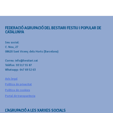
FEDERACIÓ AGRUPACIÓ DEL BESTIARI FESTIU I POPULAR DE
CATALUNYA
Seu social:
C. Nou, 27
08620 Sant Vicenç dels Horts (Barcelona)
Correu: info@bestiari.cat
Telèfon: 93 517 55 87
Whatsapp: 647 69 52 63
Avís legal
Política de privacitat
Política de cookies
Portal de transparència
L’AGRUPACIÓ A LES XARXES SOCIALS