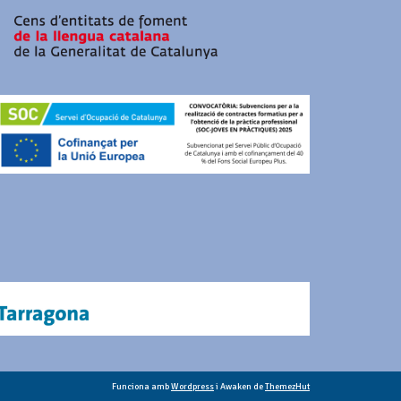
Funciona amb
Wordpress
i Awaken de
ThemezHut