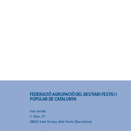
FEDERACIÓ AGRUPACIÓ DEL BESTIARI FESTIU I
POPULAR DE CATALUNYA
Seu social:
C. Nou, 27
08620 Sant Vicenç dels Horts (Barcelona)