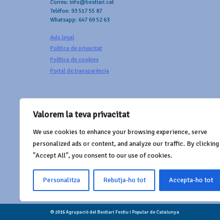
Correu: info@bestiari.cat
Telèfon: 93 517 55 87
Whatsapp: 647 69 52 63
Avís legal
Política de privacitat
Política de cookies
Portal de transparència
Valorem la teva privacitat
We use cookies to enhance your browsing experience, serve
AMB EL SUPORT DE
personalized ads or content, and analyze our traffic. By clicking
"Accept All", you consent to our use of cookies.
Personalitza
Rebutja-ho tot
Accepta-ho tot
© 2016 Agrupació del Bestiari Festiu i Popular de Catalunya