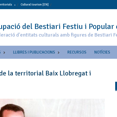
erritorials
Cultural tourism [EN]
pació del Bestiari Festiu i Popular
eració d'entitats culturals amb figures de Bestiari F
S
LLIBRES I PUBLICACIONS
RECURSOS
NOTÍCIES
 la territorial Baix Llobregat i