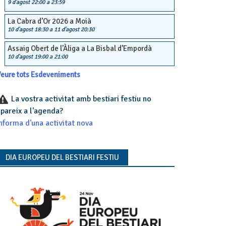
9 d'agost 22:00
a
23:59
La Cabra d’Or 2026 a Moià
10 d'agost 18:30
a
11 d'agost 20:30
Assaig Obert de l’Àliga a La Bisbal d’Empordà
10 d'agost 19:00
a
21:00
eure tots Esdeveniments
La vostra activitat amb bestiari festiu no
pareix a l'agenda?
nforma d'una activitat nova
DIA EUROPEU DEL BESTIARI FESTIU