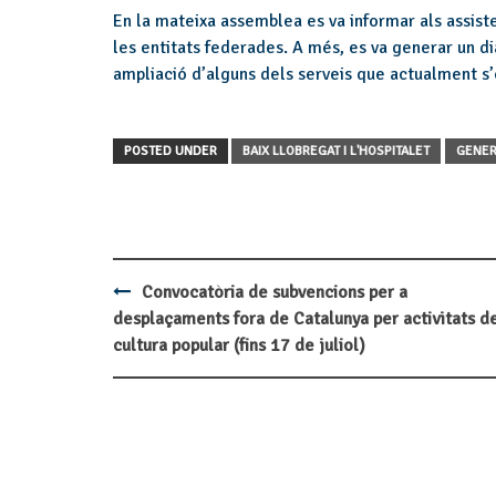
En la mateixa assemblea es va informar als assiste
les entitats federades. A més, es va generar un di
ampliació d’alguns dels serveis que actualment s’o
POSTED UNDER
BAIX LLOBREGAT I L'HOSPITALET
GENER
Convocatòria de subvencions per a
Post
desplaçaments fora de Catalunya per activitats d
navigation
cultura popular (fins 17 de juliol)