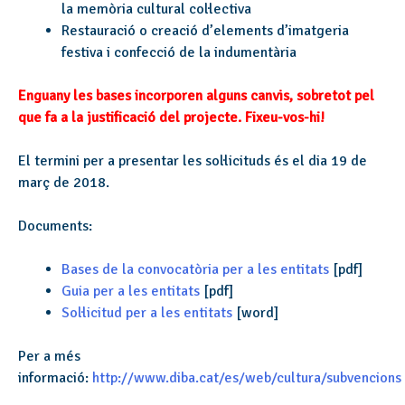
la memòria cultural col·lectiva
Restauració o creació d’elements d’imatgeria
festiva i confecció de la indumentària
Enguany les bases incorporen alguns canvis, sobretot pel
que fa a la justificació del projecte. Fixeu-vos-hi!
El termini per a presentar les sol·licituds és el dia 19 de
març de 2018.
Documents:
Bases de la convocatòria per a les entitats
[pdf]
Guia per a les entitats
[pdf]
Sol·licitud per a les entitats
[word]
Per a més
informació:
http://www.diba.cat/es/web/cultura/subvencions