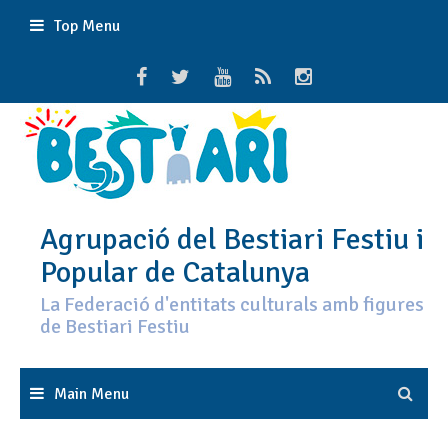
Skip
Top Menu
to
content
Agrupació del Bestiari Festiu i
Popular de Catalunya
La Federació d'entitats culturals amb figures
de Bestiari Festiu
Main Menu