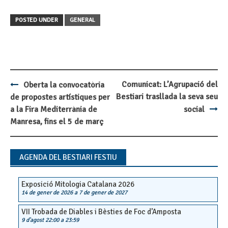
POSTED UNDER
GENERAL
Comunicat: L’Agrupació del
Oberta la convocatòria
Post
Bestiari trasllada la seva seu
de propostes artístiques per
navigation
a la Fira Mediterrània de
social
Manresa, fins el 5 de març
AGENDA DEL BESTIARI FESTIU
Exposició Mitologia Catalana 2026
14 de gener de 2026
a
7 de gener de 2027
VII Trobada de Diables i Bèsties de Foc d’Amposta
9 d'agost 22:00
a
23:59